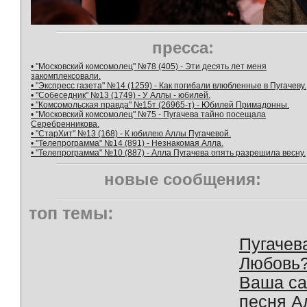
пресса:
• "Московский комсомолец" №78 (405) - Эти десять лет меня
закомплексовали.
• "Экспресс газета" №14 (1259) - Как погибали влюбленные в Пугачеву.
• "Собеседник" №13 (1749) - У Аллы - юбилей.
• "Комсомольская правда" №15т (26965-т) - Юбилей Примадонны.
• "Московский комсомолец" №75 - Пугачева тайно посещала
Серебренникова.
• "СтарХит" №13 (168) - К юбилею Аллы Пугачевой.
• "Телепрограмма" №14 (891) - Незнакомая Алла.
• "Телепрограмма" №10 (887) - Алла Пугачева опять разрешила весну.
новые сообщения:
топ темы:
Пугачев
Любовь
Ваша с
песня А