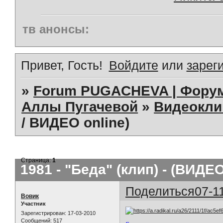
тв анонсы:
Привет, Гость!
Войдите
или
зарег
»
Forum PUGACHEVA | Форум
Аллы Пугачевой
»
Видеокл
/ ВИДЕО online)
Страница:
1
1981 - "Беда" (клип) - (ВИДЕ
Поделиться
07-1
Вовик
Участник
Зарегистрирован
: 17-03-2010
Сообщений:
517