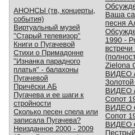
Обсужд
АНОНСЫ (тв, концерты,
Ваша с
события)
песня А
Виртуальный музей
Обсужд
"Старый телевизор"
1990 - 
Книги о Пугачевой
встречи
Стихи о Примадонне
(полнос
"Изнанка парадного
Zielona 
платья" - балахоны
ВИДЕО /
Пугачевой
Золотой
Причёски АБ
ВИДЕО /
Пугачева и ее шаги к
Сопот 1
стройности
ВИДЕО o
Сколько песен спела или
Сопот 1
записала Пугачева?
ВИДЕО o
Неизданное 2000 - 2009
Пестрый