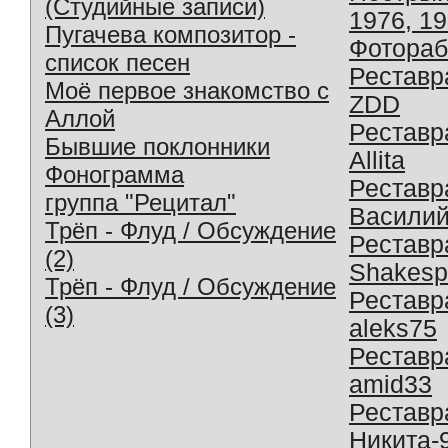
(Студийные записи)
1976, 1
Пугачева композитор -
Фотораб
список песен
Реставр
Моё первое знакомство с
ZDD
Аллой
Реставр
Бывшие поклонники
Allita
Фонограмма
Реставр
группа "Рецитал"
Василий
Трёп - Флуд / Обсуждение
Реставр
(2)
Shakesp
Трёп - Флуд / Обсуждение
Реставр
(3)
aleks75
Реставр
amid33
Реставр
Никита-