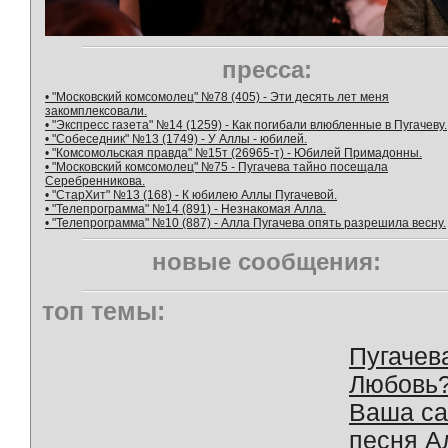
пресса:
• "Московский комсомолец" №78 (405) - Эти десять лет меня
закомплексовали.
• "Экспресс газета" №14 (1259) - Как погибали влюбленные в Пугачеву.
• "Собеседник" №13 (1749) - У Аллы - юбилей.
• "Комсомольская правда" №15т (26965-т) - Юбилей Примадонны.
• "Московский комсомолец" №75 - Пугачева тайно посещала
Серебренникова.
• "СтарХит" №13 (168) - К юбилею Аллы Пугачевой.
• "Телепрограмма" №14 (891) - Незнакомая Алла.
• "Телепрограмма" №10 (887) - Алла Пугачева опять разрешила весну.
новые сообщения:
топ темы:
Пугачев
Любовь
Ваша с
песня А