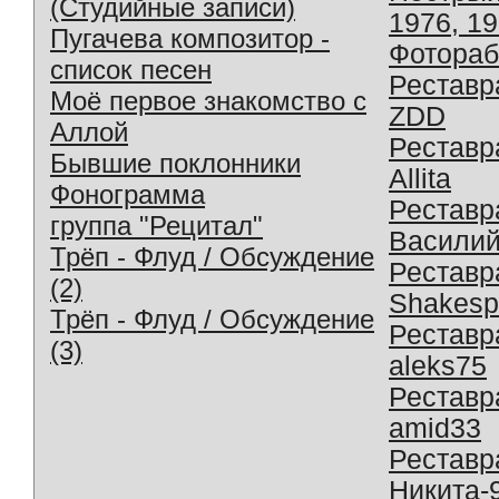
(Студийные записи)
1976, 1
Пугачева композитор -
Фотораб
список песен
Реставр
Моё первое знакомство с
ZDD
Аллой
Реставр
Бывшие поклонники
Allita
Фонограмма
Реставр
группа "Рецитал"
Василий
Трёп - Флуд / Обсуждение
Реставр
(2)
Shakesp
Трёп - Флуд / Обсуждение
Реставр
(3)
aleks75
Реставр
amid33
Реставр
Никита-