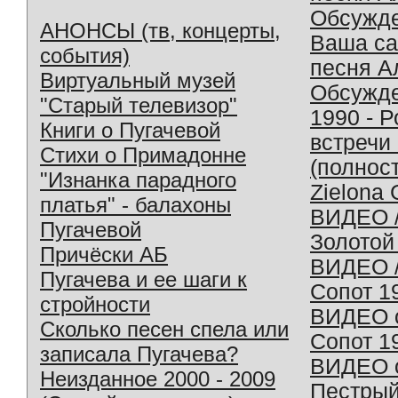
Обсужд
АНОНСЫ (тв, концерты,
Ваша с
события)
песня А
Виртуальный музей
Обсужд
"Старый телевизор"
1990 - 
Книги о Пугачевой
встречи
Стихи о Примадонне
(полнос
"Изнанка парадного
Zielona 
платья" - балахоны
ВИДЕО /
Пугачевой
Золотой
Причёски АБ
ВИДЕО /
Пугачева и ее шаги к
Сопот 1
стройности
ВИДЕО o
Сколько песен спела или
Сопот 1
записала Пугачева?
ВИДЕО o
Неизданное 2000 - 2009
Пестрый