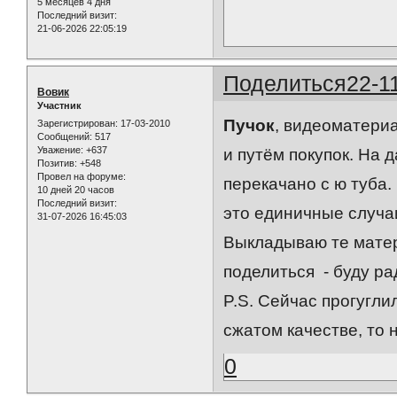
5 месяцев 4 дня
Последний визит:
21-06-2026 22:05:19
Поделиться
22-1
Вовик
Участник
Пучок
, видеоматери
Зарегистрирован
: 17-03-2010
Сообщений:
517
Уважение:
+637
и путём покупок. На 
Позитив:
+548
Провел на форуме:
перекачано с ю туба.
10 дней 20 часов
Последний визит:
это единичные случаи
31-07-2026 16:45:03
Выкладываю те матер
поделиться - буду ра
P.S. Сейчас прогугли
сжатом качестве, то 
0