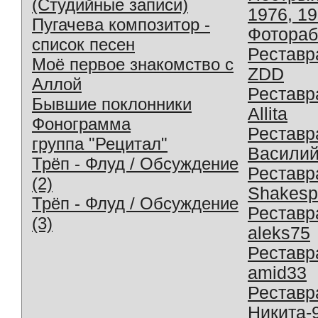
(Студийные записи)
1976, 1
Пугачева композитор -
Фотораб
список песен
Реставр
Моё первое знакомство с
ZDD
Аллой
Реставр
Бывшие поклонники
Allita
Фонограмма
Реставр
группа "Рецитал"
Василий
Трёп - Флуд / Обсуждение
Реставр
(2)
Shakesp
Трёп - Флуд / Обсуждение
Реставр
(3)
aleks75
Реставр
amid33
Реставр
Никита-