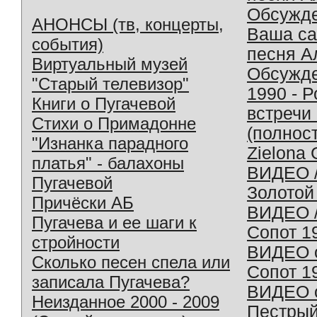
Обсужд
АНОНСЫ (тв, концерты,
Ваша с
события)
песня А
Виртуальный музей
Обсужд
"Старый телевизор"
1990 - 
Книги о Пугачевой
встречи
Стихи о Примадонне
(полнос
"Изнанка парадного
Zielona 
платья" - балахоны
ВИДЕО /
Пугачевой
Золотой
Причёски АБ
ВИДЕО /
Пугачева и ее шаги к
Сопот 1
стройности
ВИДЕО o
Сколько песен спела или
Сопот 1
записала Пугачева?
ВИДЕО o
Неизданное 2000 - 2009
Пестрый