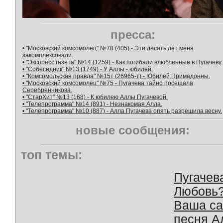
пресса:
• "Московский комсомолец" №78 (405) - Эти десять лет меня
закомплексовали.
• "Экспресс газета" №14 (1259) - Как погибали влюбленные в Пугачеву.
• "Собеседник" №13 (1749) - У Аллы - юбилей.
• "Комсомольская правда" №15т (26965-т) - Юбилей Примадонны.
• "Московский комсомолец" №75 - Пугачева тайно посещала
Серебренникова.
• "СтарХит" №13 (168) - К юбилею Аллы Пугачевой.
• "Телепрограмма" №14 (891) - Незнакомая Алла.
• "Телепрограмма" №10 (887) - Алла Пугачева опять разрешила весну.
новые сообщения:
топ темы:
Пугачев
Любовь
Ваша с
песня А