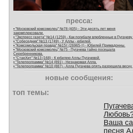
пресса:
• "Московский комсомолец" №78 (405) - Эти десять лет меня
закомплексовали.
• "Экспресс газета" №14 (1259) - Как погибали влюбленные в Пугачеву.
• "Собеседник" №13 (1749) - У Аллы - юбилей.
• "Комсомольская правда" №15т (26965-т) - Юбилей Примадонны.
• "Московский комсомолец" №75 - Пугачева тайно посещала
Серебренникова.
• "СтарХит" №13 (168) - К юбилею Аллы Пугачевой.
• "Телепрограмма" №14 (891) - Незнакомая Алла.
• "Телепрограмма" №10 (887) - Алла Пугачева опять разрешила весну.
новые сообщения:
топ темы:
Пугачев
Любовь
Ваша с
песня А