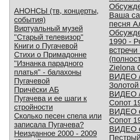
Обсужд
АНОНСЫ (тв, концерты,
Ваша с
события)
песня А
Виртуальный музей
Обсужд
"Старый телевизор"
1990 - 
Книги о Пугачевой
встречи
Стихи о Примадонне
(полнос
"Изнанка парадного
Zielona 
платья" - балахоны
ВИДЕО /
Пугачевой
Золотой
Причёски АБ
ВИДЕО /
Пугачева и ее шаги к
Сопот 1
стройности
ВИДЕО o
Сколько песен спела или
Сопот 1
записала Пугачева?
ВИДЕО o
Неизданное 2000 - 2009
Пестрый