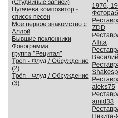
(Студийные записи)
1976, 1
Пугачева композитор -
Фотораб
список песен
Реставр
Моё первое знакомство с
ZDD
Аллой
Реставр
Бывшие поклонники
Allita
Фонограмма
Реставр
группа "Рецитал"
Василий
Трёп - Флуд / Обсуждение
Реставр
(2)
Shakesp
Трёп - Флуд / Обсуждение
Реставр
(3)
aleks75
Реставр
amid33
Реставр
Никита-