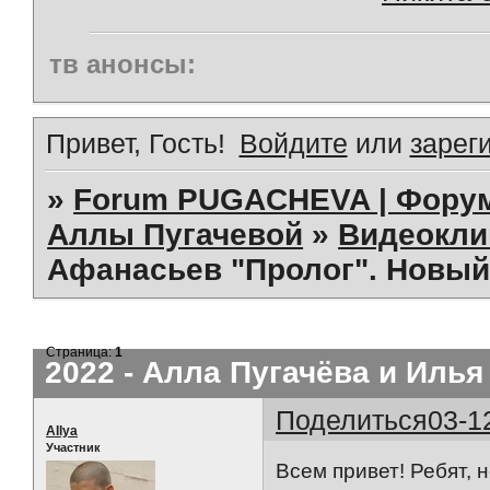
тв анонсы:
Привет, Гость!
Войдите
или
зарег
»
Forum PUGACHEVA | Форум
Аллы Пугачевой
»
Видеокл
Афанасьев "Пролог". Новый 
Страница:
1
2022 - Алла Пугачёва и Иль
Поделиться
03-1
AIlya
Участник
Всем привет! Ребят, 