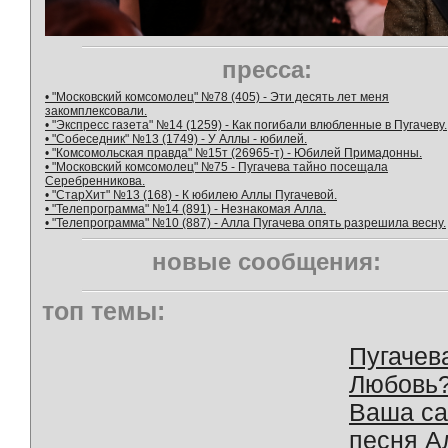
пресса:
• "Московский комсомолец" №78 (405) - Эти десять лет меня
закомплексовали.
• "Экспресс газета" №14 (1259) - Как погибали влюбленные в Пугачеву.
• "Собеседник" №13 (1749) - У Аллы - юбилей.
• "Комсомольская правда" №15т (26965-т) - Юбилей Примадонны.
• "Московский комсомолец" №75 - Пугачева тайно посещала
Серебренникова.
• "СтарХит" №13 (168) - К юбилею Аллы Пугачевой.
• "Телепрограмма" №14 (891) - Незнакомая Алла.
• "Телепрограмма" №10 (887) - Алла Пугачева опять разрешила весну.
новые сообщения:
топ темы:
Пугачев
Любовь
Ваша с
песня А