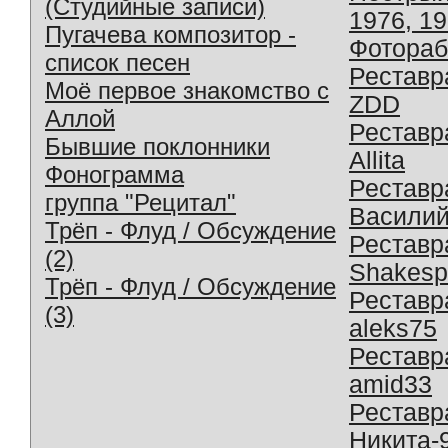
(Студийные записи)
1976, 1
Пугачева композитор -
Фотораб
список песен
Реставр
Моё первое знакомство с
ZDD
Аллой
Реставр
Бывшие поклонники
Allita
Фонограмма
Реставр
группа "Рецитал"
Василий
Трёп - Флуд / Обсуждение
Реставр
(2)
Shakesp
Трёп - Флуд / Обсуждение
Реставр
(3)
aleks75
Реставр
amid33
Реставр
Никита-