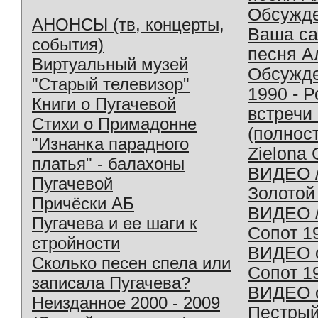
Обсужд
АНОНСЫ (тв, концерты,
Ваша с
события)
песня А
Виртуальный музей
Обсужд
"Старый телевизор"
1990 - 
Книги о Пугачевой
встречи
Стихи о Примадонне
(полнос
"Изнанка парадного
Zielona 
платья" - балахоны
ВИДЕО /
Пугачевой
Золотой
Причёски АБ
ВИДЕО /
Пугачева и ее шаги к
Сопот 1
стройности
ВИДЕО o
Сколько песен спела или
Сопот 1
записала Пугачева?
ВИДЕО o
Неизданное 2000 - 2009
Пестрый