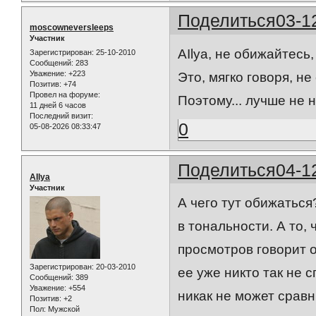
Поделиться
03-1
moscowneversleeps
Участник
AIlya, не обижайтесь
Зарегистрирован
: 25-10-2010
Сообщений:
283
Уважение:
+223
Это, мягко говоря, не
Позитив:
+74
Провел на форуме:
Поэтому... лучше не 
11 дней 6 часов
Последний визит:
0
05-08-2026 08:33:47
Поделиться
04-1
AIlya
Участник
А чего тут обижаться
в тональности. А то,
просмотров говорит о
Зарегистрирован
: 20-03-2010
ее уже никто так не с
Сообщений:
389
Уважение:
+554
никак не может сравн
Позитив:
+2
Пол:
Мужской