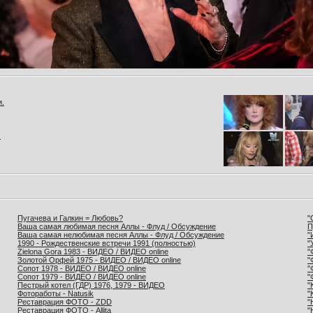
и.
.
Пугачева и Галкин = Любовь?
"
Ваша самая любимая песня Аллы - Флуд / Обсуждение
П
Ваша самая нелюбимая песня Аллы - Флуд / Обсуждение
"
1990 - Рождественские встречи 1991 (полностью)
"
Zielona Gora 1983 - ВИДЕО / ВИДЕО online
"
Золотой Орфей 1975 - ВИДЕО / ВИДЕО online
"
Сопот 1978 - ВИДЕО / ВИДЕО online
"
Сопот 1979 - ВИДЕО / ВИДЕО online
"
Пестрый котел (ГДР) 1976, 1979 - ВИДЕО
"
Фотоработы - Natusik
"
Реставрация ФОТО - ZDD
"
Реставрация ФОТО - Allita
"