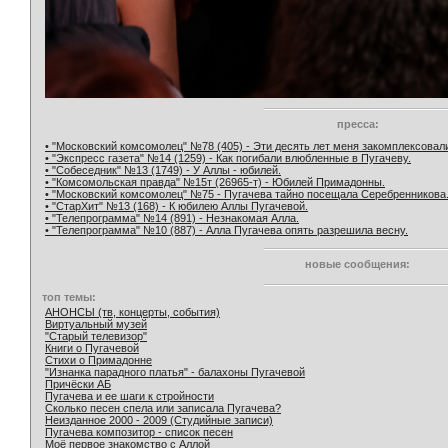
пресса:
• "Московский комсомолец" №78 (405) - Эти десять лет меня закомплексовал
• "Экспресс газета" №14 (1259) - Как погибали влюбленные в Пугачеву.
• "Собеседник" №13 (1749) - У Аллы - юбилей.
• "Комсомольская правда" №15т (26965-т) - Юбилей Примадонны.
• "Московский комсомолец" №75 - Пугачева тайно посещала Серебренникова
• "СтарХит" №13 (168) - К юбилею Аллы Пугачевой.
• "Телепрограмма" №14 (891) - Незнакомая Алла.
• "Телепрограмма" №10 (887) - Алла Пугачева опять разрешила весну.
новые сообщения:
топ темы:
АНОНСЫ (тв, концерты, события)
Виртуальный музей
"Старый телевизор"
Книги о Пугачевой
Стихи о Примадонне
"Изнанка парадного платья" - балахоны Пугачевой
Причёски АБ
Пугачева и ее шаги к стройности
Сколько песен спела или записала Пугачева?
Неизданное 2000 - 2009 (Студийные записи)
Пугачева композитор - список песен
Моё первое знакомство с Аллой