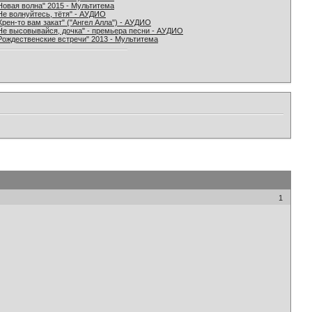
Новая волна" 2015 - Мультитема
Не волнуйтесь, тётя" - АУДИО
Хрен-то вам закат" ("Ангел Алла") - АУДИО
Не высовывайся, дочка" - премьера песни - АУДИО
Рождественские встречи" 2013 - Мультитема
1