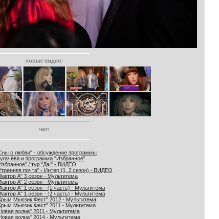
новые видео:
чат:
Сны о любви" - обсуждение программы
угачёва и программа "Избранное"
Избранное" / тур "Да!" - ВИДЕО
Утренняя почта" - Интер (1, 2 сезон) - ВИДЕО
Фактор А" 3 сезон - Мультитема
Фактор А" 2 сезон - Мультитема
Фактор А" 1 сезон - (1 часть) - Мультитема
Фактор А" 1 сезон - (2 часть) - Мультитема
Крым Мьюзик Фест" 2012 - Мультитема
Крым Мьюзик Фест" 2011 - Мультитема
Новая волна" 2011 - Мультитема
Новая волна" 2014 - Мультитема