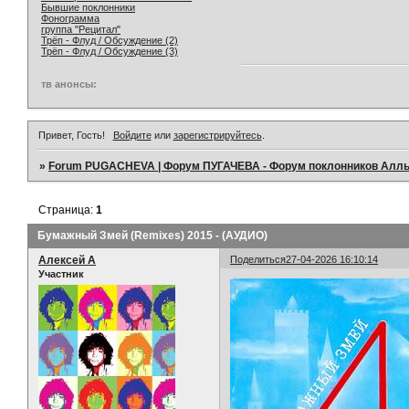
Бывшие поклонники
Фонограмма
группа "Рецитал"
Трёп - Флуд / Обсуждение (2)
Трёп - Флуд / Обсуждение (3)
тв анонсы:
Привет, Гость!
Войдите
или
зарегистрируйтесь
.
»
Forum PUGACHEVA | Форум ПУГАЧЕВА - Форум поклонников Алл
Страница:
1
Бумажный Змей (Remixes) 2015 - (АУДИО)
Алексей А
Поделиться
27-04-2026 16:10:14
Участник