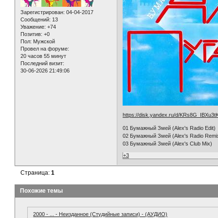
Зарегистрирован
: 04-04-2017
Сообщений:
13
Уважение:
+74
Позитив:
+0
Пол:
Мужской
Провел на форуме:
20 часов 55 минут
Последний визит:
30-06-2026 21:49:06
https://disk.yandex.ru/d/KRs8G_IBXu3t
01 Бумажный Змей (Alex's Radio Edit)
02 Бумажный Змей (Alex's Radio Remi
03 Бумажный Змей (Alex's Club Mix)
+3
Страница:
1
Похожие темы
2000 - ... - Неизданное (Студийные записи) - (АУДИО)