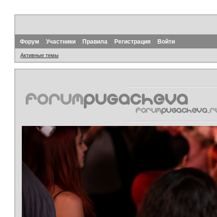
Форум
Участники
Правила
Регистрация
Войти
Активные темы