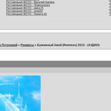
Реставрация ФОТО - Василий Барбье
"
Реставрация ФОТО - Shakespeare
"
Реставрация ФОТО - aleks75
"
Реставрация ФОТО - amid33
"
Реставрация ФОТО - Никита-92
"
ы Пугачевой
»
Ремиксы
»
Бумажный Змей (Remixes) 2015 - (АУДИО)