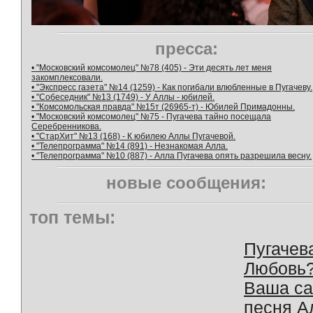
пресса:
• "Московский комсомолец" №78 (405) - Эти десять лет меня
закомплексовали.
• "Экспресс газета" №14 (1259) - Как погибали влюбленные в Пугачеву.
• "Собеседник" №13 (1749) - У Аллы - юбилей.
• "Комсомольская правда" №15т (26965-т) - Юбилей Примадонны.
• "Московский комсомолец" №75 - Пугачева тайно посещала
Серебренникова.
• "СтарХит" №13 (168) - К юбилею Аллы Пугачевой.
• "Телепрограмма" №14 (891) - Незнакомая Алла.
• "Телепрограмма" №10 (887) - Алла Пугачева опять разрешила весну.
новые сообщения:
топ темы:
Пугачев
Любовь
Ваша с
песня А