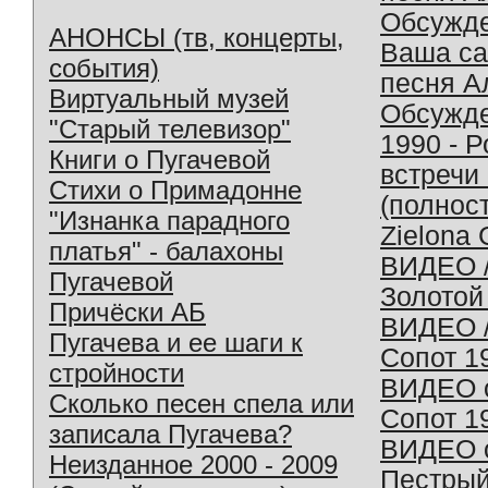
Обсужд
АНОНСЫ (тв, концерты,
Ваша с
события)
песня А
Виртуальный музей
Обсужд
"Старый телевизор"
1990 - 
Книги о Пугачевой
встречи
Стихи о Примадонне
(полнос
"Изнанка парадного
Zielona 
платья" - балахоны
ВИДЕО /
Пугачевой
Золотой
Причёски АБ
ВИДЕО /
Пугачева и ее шаги к
Сопот 1
стройности
ВИДЕО o
Сколько песен спела или
Сопот 1
записала Пугачева?
ВИДЕО o
Неизданное 2000 - 2009
Пестрый