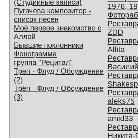
(Студийные записи)
1976, 1
Пугачева композитор -
Фотораб
список песен
Реставр
Моё первое знакомство с
ZDD
Аллой
Реставр
Бывшие поклонники
Allita
Фонограмма
Реставр
группа "Рецитал"
Василий
Трёп - Флуд / Обсуждение
Реставр
(2)
Shakesp
Трёп - Флуд / Обсуждение
Реставр
(3)
aleks75
Реставр
amid33
Реставр
Никита-