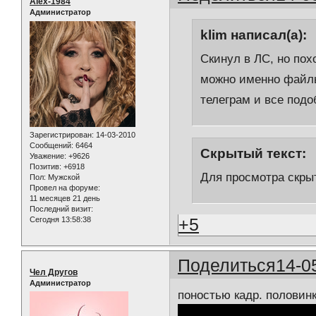
Alex-1984
Администратор
klim написал(а):
Скинул в ЛС, но пох
можно именно файлы 
телеграм и все под
Зарегистрирован
: 14-03-2010
Сообщений:
6464
Скрытый текст:
Уважение:
+9626
Позитив:
+6918
Для просмотра скрыт
Пол:
Мужской
Провел на форуме:
11 месяцев 21 день
Последний визит:
+5
Сегодня 13:58:38
Поделиться
14-0
Чел Другов
Администратор
поностью кадр. половин