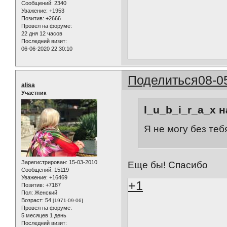
Сообщений:
2340
Уважение:
+1953
Позитив:
+2666
Провел на форуме:
22 дня 12 часов
Последний визит:
06-06-2020 22:30:10
Поделиться
08-0
alisa
Участник
l_u_b_i_r_a_x н
Я не могу без теб
Зарегистрирован
: 15-03-2010
Еще бы! Спасибо
Сообщений:
15119
Уважение:
+16469
+1
Позитив:
+7187
Пол:
Женский
Возраст:
54
[1971-09-06]
Провел на форуме:
5 месяцев 1 день
Последний визит: