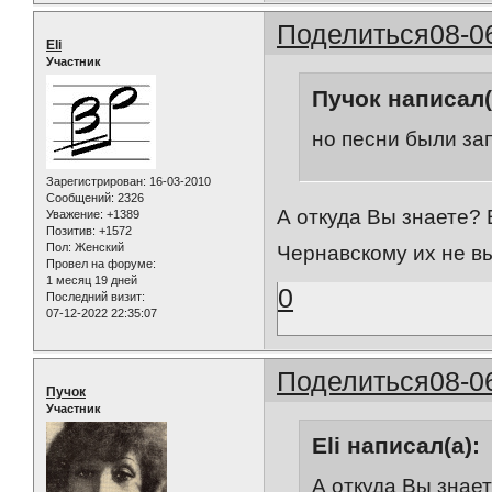
Поделиться
08-0
Eli
Участник
Пучок написал(
но песни были за
Зарегистрирован
: 16-03-2010
Сообщений:
2326
А откуда Вы знаете? 
Уважение:
+1389
Позитив:
+1572
Пол:
Женский
Чернавскому их не вы
Провел на форуме:
1 месяц 19 дней
0
Последний визит:
07-12-2022 22:35:07
Поделиться
08-0
Пучок
Участник
Eli написал(а):
А откуда Вы знает