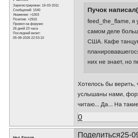
Зарегистрирован
: 16-03-2011
Пучок написал(
Сообщений:
1540
Уважение:
+1003
Позитив:
+2916
feed_the_flame, я
Провел на форуме:
26 дней 23 часа
самом деле больш
Последний визит:
05-08-2026 22:53:10
США. Кафе танцую
планировавшегося
них не знает, но 
Хотелось бы верить, 
услышаны нами, форум
читаю... Да... На так
0
Поделиться
25-0
Чел Другов