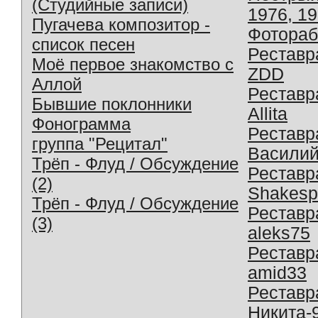
(Студийные записи)
1976, 1
Пугачева композитор -
Фотораб
список песен
Реставр
Моё первое знакомство с
ZDD
Аллой
Реставр
Бывшие поклонники
Allita
Фонограмма
Реставр
группа "Рецитал"
Василий
Трёп - Флуд / Обсуждение
Реставр
(2)
Shakesp
Трёп - Флуд / Обсуждение
Реставр
(3)
aleks75
Реставр
amid33
Реставр
Никита-