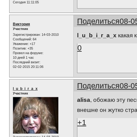
Сегодня 11:11:05
Поделиться
08-0
Виктория
Участник
l_u_b_i_r_a_x
какая 
Зарегистрирован
: 14-03-2010
Сообщений:
64
Уважение:
+17
0
Позитив:
+35
Провел на форуме:
10 дней 1 час
Последний визит:
02-02-2015 20:11:06
Поделиться
08-0
l_u_b_i_r_a_x
Участник
alisa
, обожаю эту пес
внешне он жутко стра
+1