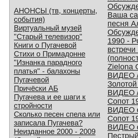
Обсужд
АНОНСЫ (тв, концерты,
Ваша с
события)
песня А
Виртуальный музей
Обсужд
"Старый телевизор"
1990 - 
Книги о Пугачевой
встречи
Стихи о Примадонне
(полнос
"Изнанка парадного
Zielona 
платья" - балахоны
ВИДЕО /
Пугачевой
Золотой
Причёски АБ
ВИДЕО /
Пугачева и ее шаги к
Сопот 1
стройности
ВИДЕО o
Сколько песен спела или
Сопот 1
записала Пугачева?
ВИДЕО o
Неизданное 2000 - 2009
Пестрый