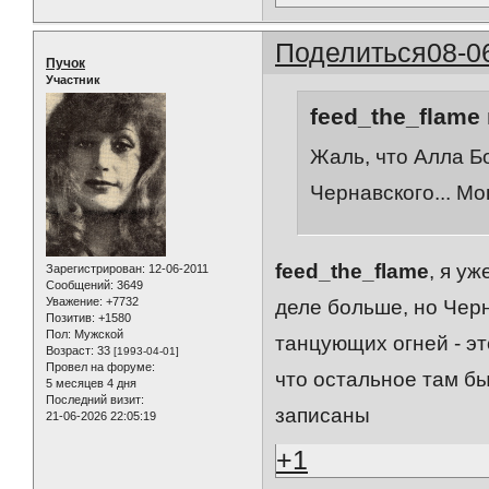
Поделиться
08-0
Пучок
Участник
feed_the_flame 
Жаль, что Алла Б
Чернавского... Мо
feed_the_flame
, я у
Зарегистрирован
: 12-06-2011
Сообщений:
3649
Уважение:
+7732
деле больше, но Чер
Позитив:
+1580
Пол:
Мужской
танцующих огней - эт
Возраст:
33
[1993-04-01]
Провел на форуме:
что остальное там бы
5 месяцев 4 дня
Последний визит:
записаны
21-06-2026 22:05:19
+1