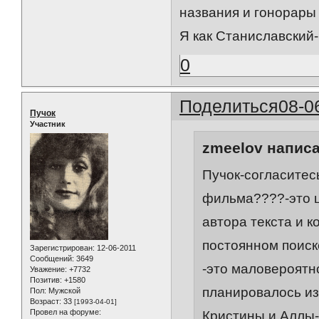
названия и гонорары 
Я как Станиславск
0
Поделиться
08-0
Пучок
Участник
zmeelov написа
Пучок-согласитес
фильма????-это ц
автора текста и к
постоянном поиск
Зарегистрирован
: 12-06-2011
Сообщений:
3649
-это маловероятн
Уважение:
+7732
Позитив:
+1580
планировалось из
Пол:
Мужской
Возраст:
33
[1993-04-01]
Провел на форуме:
Кристины и Аллы-