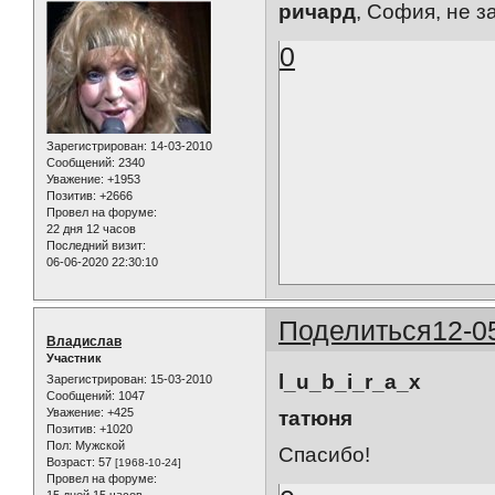
ричард
, София, не за
0
Зарегистрирован
: 14-03-2010
Сообщений:
2340
Уважение:
+1953
Позитив:
+2666
Провел на форуме:
22 дня 12 часов
Последний визит:
06-06-2020 22:30:10
Поделиться
12-0
Владислав
Участник
l_u_b_i_r_a_x
Зарегистрирован
: 15-03-2010
Сообщений:
1047
Уважение:
+425
татюня
Позитив:
+1020
Пол:
Мужской
Спасибо!
Возраст:
57
[1968-10-24]
Провел на форуме:
15 дней 15 часов