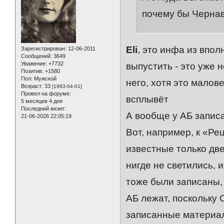
почему бы Чернавс
Eli
, это инфа из впол
Зарегистрирован
: 12-06-2011
Сообщений:
3649
Уважение:
+7732
выпустить - это уже 
Позитив:
+1580
Пол:
Мужской
него, хотя это малов
Возраст:
33
[1993-04-01]
Провел на форуме:
всплывёт
5 месяцев 4 дня
Последний визит:
А вообще у АБ запис
21-06-2026 22:05:19
Вот, например, к «Ре
известные только две
нигде не светились, 
тоже были записаны, 
АБ лежат, поскольку 
записанные материа