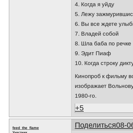
4. Когда я уйду
5. Лежу зажмурившис
6. Вы все ждете улыб
7. Владей собой
8. Шла баба по речке
9. Эдит Пиаф
10. Когда строку дикт
Кинопроб к фильму в
изображает Вольнову 
1980-го.
+5
Поделиться
08-0
feed_the_flame
Участник