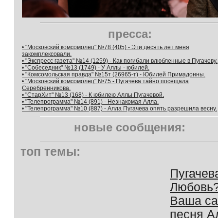
пресса:
• "Московский комсомолец" №78 (405) - Эти десять лет меня
закомплексовали.
• "Экспресс газета" №14 (1259) - Как погибали влюбленные в Пугачеву.
• "Собеседник" №13 (1749) - У Аллы - юбилей.
• "Комсомольская правда" №15т (26965-т) - Юбилей Примадонны.
• "Московский комсомолец" №75 - Пугачева тайно посещала
Серебренникова.
• "СтарХит" №13 (168) - К юбилею Аллы Пугачевой.
• "Телепрограмма" №14 (891) - Незнакомая Алла.
• "Телепрограмма" №10 (887) - Алла Пугачева опять разрешила весну.
новые сообщения:
топ темы:
Пугачев
Любовь
Ваша с
песня А