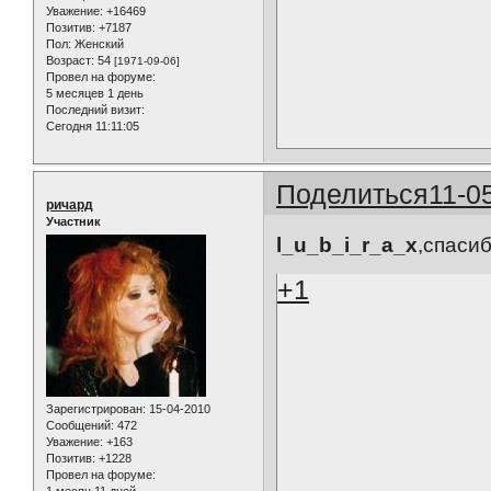
Уважение:
+16469
Позитив:
+7187
Пол:
Женский
Возраст:
54
[1971-09-06]
Провел на форуме:
5 месяцев 1 день
Последний визит:
Сегодня 11:11:05
Поделиться
11-0
ричард
Участник
l_u_b_i_r_a_x
,спасиб
+1
Зарегистрирован
: 15-04-2010
Сообщений:
472
Уважение:
+163
Позитив:
+1228
Провел на форуме: