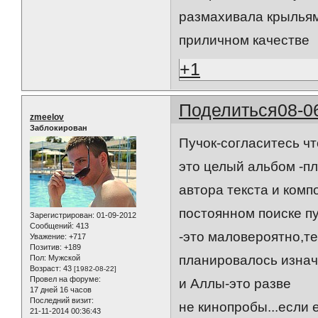
размахивала крыльям
приличном качестве
+1
Поделиться
08-0
zmeelov
Заблокирован
Пучок-согласитесь ч
это целый альбом -пл
автора текста и комп
постоянном поиске пу
Зарегистрирован
: 01-09-2012
Сообщений:
413
-это маловероятно,т
Уважение:
+717
Позитив:
+189
планировалось изнач
Пол:
Мужской
Возраст:
43
[1982-08-22]
Провел на форуме:
и Аллы-это разве
17 дней 16 часов
Последний визит:
не кинопробы...если 
21-11-2014 00:36:43