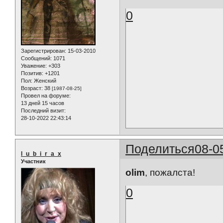
0
Зарегистрирован
: 15-03-2010
Сообщений:
1071
Уважение:
+303
Позитив:
+1201
Пол:
Женский
Возраст:
38
[1987-08-25]
Провел на форуме:
13 дней 15 часов
Последний визит:
28-10-2022 22:43:14
Поделиться
08-0
l_u_b_i_r_a_x
Участник
olim
, пожалста!
0