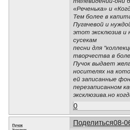
телевидении-они б
«Реченька» и «Когд
Тем более в капи
Пугачевой и нуждой
этот эксклюзив и 
сусекам
песни для "коллек
творчества в боле
Пучок выдает жел
носителях на кот
ей записанные фон
перезаписанном ка
эксклюзива.но ког
0
Поделиться
08-0
Пучок
Участник