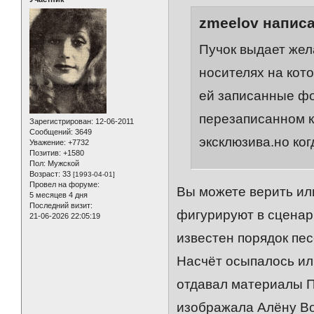
zmeelov написа
Пучок выдает жел
носителях на кот
ей записанные фо
перезаписанном к
Зарегистрирован
: 12-06-2011
Сообщений:
3649
эксклюзива.но ко
Уважение:
+7732
Позитив:
+1580
Пол:
Мужской
Возраст:
33
[1993-04-01]
Провел на форуме:
Вы можете верить или
5 месяцев 4 дня
Последний визит:
фигурируют в сценари
21-06-2026 22:05:19
известен порядок пе
Насчёт осыпалось ил
отдавал материалы Пу
изображала Алёну Вол