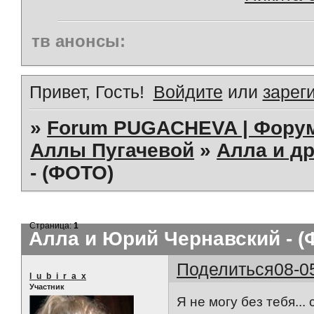
тв анонсы:
Привет, Гость!
Войдите
или
зарег
»
Forum PUGACHEVA | Форум
Аллы Пугачевой
»
Алла и др
- (ФОТО)
Страница:
1
Алла и Юрий Чернавский - 
Поделиться
08-0
l_u_b_i_r_a_x
Участник
Я не могу без тебя..