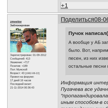
+1
Поделиться
08-0
zmeelov
Заблокирован
Пучок написал(
А вообще у АБ за
было. Вот, наприм
Зарегистрирован
: 01-09-2012
песен, из них изв
Сообщений:
413
Уважение:
+717
остальные песни 
Позитив:
+189
Пол:
Мужской
Возраст:
43
[1982-08-22]
Провел на форуме:
17 дней 16 часов
Информация интер
Последний визит:
21-11-2014 00:36:43
Пугачева все удач
"пропагандировала
иным способом-в с