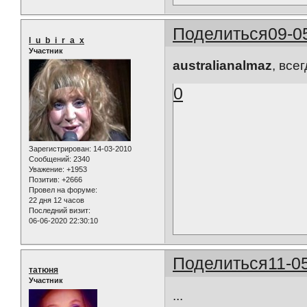
Поделиться
09-0
l_u_b_i_r_a_x
Участник
australianalmaz
, все
0
Зарегистрирован
: 14-03-2010
Сообщений:
2340
Уважение:
+1953
Позитив:
+2666
Провел на форуме:
22 дня 12 часов
Последний визит:
06-06-2020 22:30:10
Поделиться
11-0
татюня
Участник
...