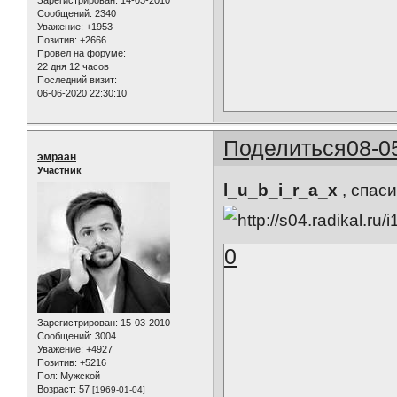
Зарегистрирован
: 14-03-2010
Сообщений:
2340
Уважение:
+1953
Позитив:
+2666
Провел на форуме:
22 дня 12 часов
Последний визит:
06-06-2020 22:30:10
Поделиться
08-0
эмраан
Участник
l_u_b_i_r_a_x
, спаси
0
Зарегистрирован
: 15-03-2010
Сообщений:
3004
Уважение:
+4927
Позитив:
+5216
Пол:
Мужской
Возраст:
57
[1969-01-04]