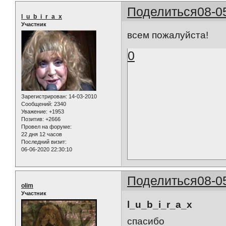
Поделиться
08-0
l_u_b_i_r_a_x
Участник
всем пожалуйста!
0
Зарегистрирован
: 14-03-2010
Сообщений:
2340
Уважение:
+1953
Позитив:
+2666
Провел на форуме:
22 дня 12 часов
Последний визит:
06-06-2020 22:30:10
Поделиться
08-0
olim
Участник
l_u_b_i_r_a_x
спасибо