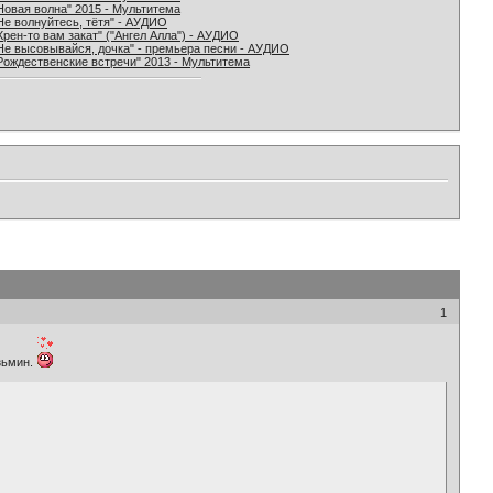
Новая волна" 2015 - Мультитема
Не волнуйтесь, тётя" - АУДИО
Хрен-то вам закат" ("Ангел Алла") - АУДИО
Не высовывайся, дочка" - премьера песни - АУДИО
Рождественские встречи" 2013 - Мультитема
1
зьмин.