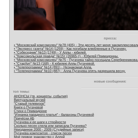
пресса:
• "Московский комсомолец" №78 (405) - Эти десять лет меня закомплексовал
• "Экспресс газета" №14 (1259) - Как погибали влюбленные в Пугачеву.
• "Собеседник" №13 (1749) - У Аллы - юбилей.
• "Комсомольская правда" №15т (26965-т) - Юбилей Примадонны.
• "Московский комсомолец" №75 - Пугачева тайно посещала Серебренникова
• "СтарХит" №13 (168) - К юбилею Аллы Пугачевой.
• "Телепрограмма" №14 (891) - Незнакомая Алла.
• "Телепрограмма" №10 (887) - Алла Пугачева опять разрешила весну.
новые сообщения:
топ темы:
АНОНСЫ (тв, концерты, события)
Виртуальный музей
"Старый телевизор"
Книги о Пугачевой
Стихи о Примадонне
"Изнанка парадного платья" - балахоны Пугачевой
Причёски АБ
Пугачева и ее шаги к стройности
Сколько песен спела или записала Пугачева?
Неизданное 2000 - 2009 (Студийные записи)
Пугачева композитор - список песен
Моё первое знакомство с Аллой