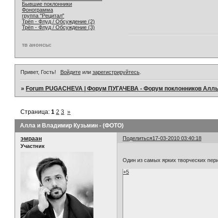
Бывшие поклонники
Фонограмма
группа "Рецитал"
Трёп - Флуд / Обсуждение (2)
Трёп - Флуд / Обсуждение (3)
тв анонсы:
Привет, Гость!
Войдите
или
зарегистрируйтесь
.
»
Forum PUGACHEVA | Форум ПУГАЧЕВА - Форум поклонников Алл
Страница:
1
2
3
»
Алла и Владимир Кузьмин - (ФОТО)
эмраан
Поделиться
17-03-2010 03:40:18
Участник
Один из самых ярких творческих пер
+5