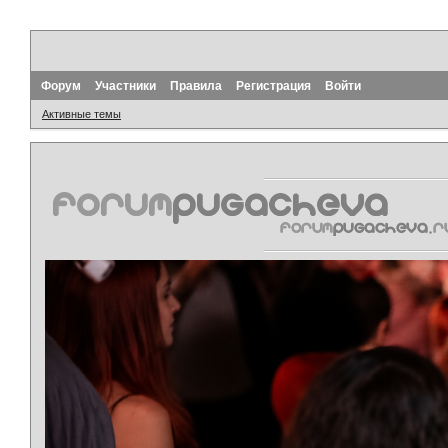
Форум
Участники
Правила
Регистрация
Войти
Активные темы