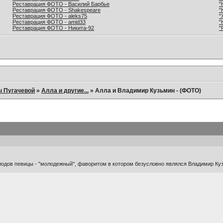
Реставрация ФОТО - Василий Барбье
"
Реставрация ФОТО - Shakespeare
"
Реставрация ФОТО - aleks75
"
Реставрация ФОТО - amid33
"
Реставрация ФОТО - Никита-92
"
ы Пугачевой
»
Алла и другие...
»
Алла и Владимир Кузьмин - (ФОТО)
иодов певицы - "молодежный", фаворитом в котором безусловно являлся Владимир Ку