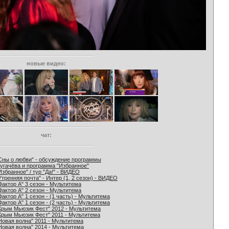
новые видео:
чат:
Сны о любви" - обсуждение программы
угачёва и программа "Избранное"
Избранное" / тур "Да!" - ВИДЕО
Утренняя почта" - Интер (1, 2 сезон) - ВИДЕО
Фактор А" 3 сезон - Мультитема
Фактор А" 2 сезон - Мультитема
Фактор А" 1 сезон - (1 часть) - Мультитема
Фактор А" 1 сезон - (2 часть) - Мультитема
Крым Мьюзик Фест" 2012 - Мультитема
Крым Мьюзик Фест" 2011 - Мультитема
Новая волна" 2011 - Мультитема
Новая волна" 2014 - Мультитема