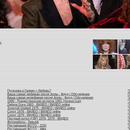
и.
.
Пугачева и Галкин = Любовь?
"
Ваша самая любимая песня Аллы - Флуд / Обсуждение
П
Ваша самая нелюбимая песня Аллы - Флуд / Обсуждение
"
1990 - Рождественские встречи 1991 (полностью)
"
Zielona Gora 1983 - ВИДЕО / ВИДЕО online
"
Золотой Орфей 1975 - ВИДЕО / ВИДЕО online
"
Сопот 1978 - ВИДЕО / ВИДЕО online
"
Сопот 1979 - ВИДЕО / ВИДЕО online
"
Пестрый котел (ГДР) 1976, 1979 - ВИДЕО
"
Фотоработы - Natusik
"
Реставрация ФОТО - ZDD
"
Реставрация ФОТО - Allita
"