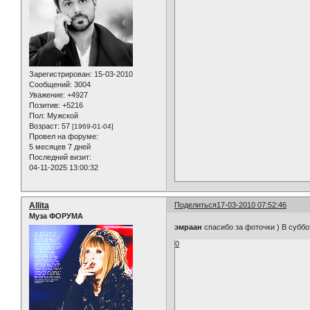
Зарегистрирован
: 15-03-2010
Сообщений:
3004
Уважение:
+4927
Позитив:
+5216
Пол:
Мужской
Возраст:
57
[1969-01-04]
Провел на форуме:
5 месяцев 7 дней
Последний визит:
04-11-2025 13:00:32
Allita
Поделиться
17-03-2010 07:52:46
Муза ФОРУМА
эмраан
спасибо за фоточки ) В суббо
0