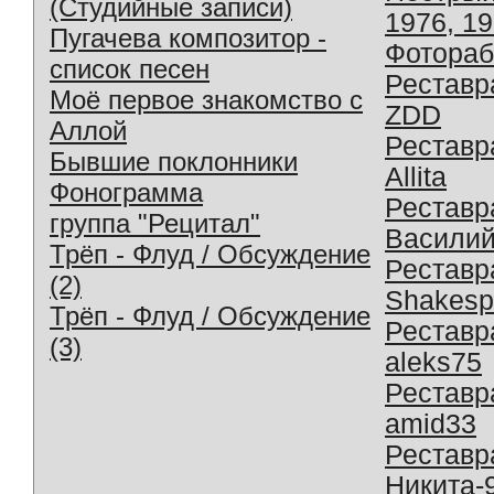
(Студийные записи)
1976, 1
Пугачева композитор -
Фотораб
список песен
Реставр
Моё первое знакомство с
ZDD
Аллой
Реставр
Бывшие поклонники
Allita
Фонограмма
Реставр
группа "Рецитал"
Василий
Трёп - Флуд / Обсуждение
Реставр
(2)
Shakesp
Трёп - Флуд / Обсуждение
Реставр
(3)
aleks75
Реставр
amid33
Реставр
Никита-