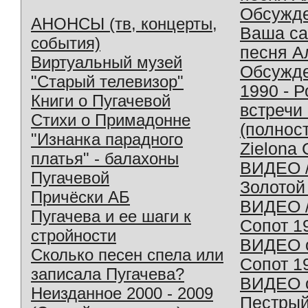
Обсужд
АНОНСЫ (тв, концерты,
Ваша с
события)
песня А
Виртуальный музей
Обсужд
"Старый телевизор"
1990 - 
Книги о Пугачевой
встречи
Стихи о Примадонне
(полнос
"Изнанка парадного
Zielona 
платья" - балахоны
ВИДЕО /
Пугачевой
Золотой
Причёски АБ
ВИДЕО /
Пугачева и ее шаги к
Сопот 1
стройности
ВИДЕО o
Сколько песен спела или
Сопот 1
записала Пугачева?
ВИДЕО o
Неизданное 2000 - 2009
Пестрый