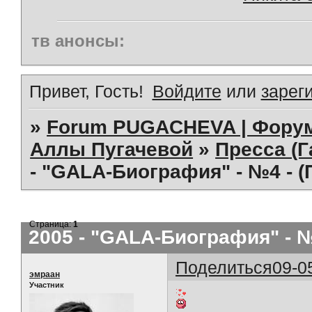
тв анонсы:
Привет, Гость!
Войдите
или
зарег
»
Forum PUGACHEVA | Форум
Аллы Пугачевой
»
Пресса (Г
- "GALA-Биография" - №4 - 
Страница:
1
2005 - "GALA-Биография" - 
Поделиться
09-0
эмраан
Участник