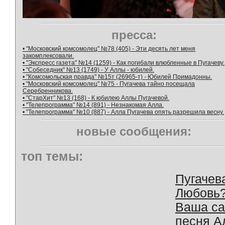
пресса:
• "Московский комсомолец" №78 (405) - Эти десять лет меня
закомплексовали.
• "Экспресс газета" №14 (1259) - Как погибали влюбленные в Пугачеву.
• "Собеседник" №13 (1749) - У Аллы - юбилей.
• "Комсомольская правда" №15т (26965-т) - Юбилей Примадонны.
• "Московский комсомолец" №75 - Пугачева тайно посещала
Серебренникова.
• "СтарХит" №13 (168) - К юбилею Аллы Пугачевой.
• "Телепрограмма" №14 (891) - Незнакомая Алла.
• "Телепрограмма" №10 (887) - Алла Пугачева опять разрешила весну.
новые сообщения:
топ темы:
Пугачев
Любовь
Ваша с
песня А