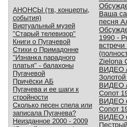
Обсужд
АНОНСЫ (тв, концерты,
Ваша с
события)
песня А
Виртуальный музей
Обсужд
"Старый телевизор"
1990 - 
Книги о Пугачевой
встречи
Стихи о Примадонне
(полнос
"Изнанка парадного
Zielona 
платья" - балахоны
ВИДЕО /
Пугачевой
Золотой
Причёски АБ
ВИДЕО /
Пугачева и ее шаги к
Сопот 1
стройности
ВИДЕО o
Сколько песен спела или
Сопот 1
записала Пугачева?
ВИДЕО o
Неизданное 2000 - 2009
Пестрый