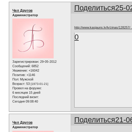
Поделиться
25-0
Чел Другов
Администратор
http://www.kasjauns.lv/lv/zinas/128257/
0
Зарегистрирован
: 29-05-2012
Сообщений:
6852
Уважение:
+16042
Позитив:
+1146
Пол:
Мужской
Возраст:
53
[1973-01-21]
Провел на форуме:
6 месяцев 15 дней
Последний визит:
Сегодня 09:08:40
Поделиться
21-0
Чел Другов
Администратор