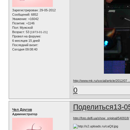
Зарегистрирован
: 29-05-2012
Сообщений:
6852
Уважение:
+16042
Позитив:
+1146
Пол:
Мужской
Возраст:
53
[1973-01-21]
Провел на форуме:
6 месяцев 15 дней
Последний визит:
Сегодня 09:08:40
http://www.mk.ru/social/article/2012/07
0
Поделиться
13-0
Чел Другов
Администратор
http://foto.delfi.ua/show_original/540918/