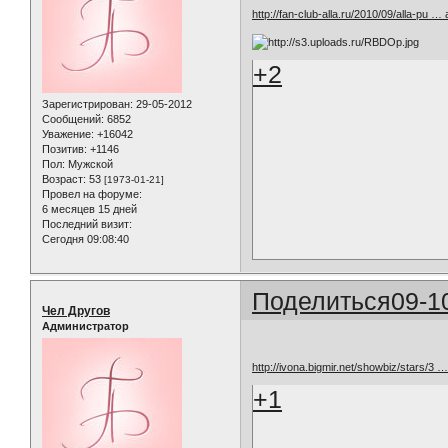
http://fan-club-alla.ru/2010/09/alla-pu … 
+2
Зарегистрирован
: 29-05-2012
Сообщений:
6852
Уважение:
+16042
Позитив:
+1146
Пол:
Мужской
Возраст:
53
[1973-01-21]
Провел на форуме:
6 месяцев 15 дней
Последний визит:
Сегодня 09:08:40
Поделиться
09-1
Чел Другов
Администратор
http://ivona.bigmir.net/showbiz/stars/3
+1