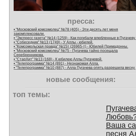
пресса:
• "Московский комсомолец" №78 (405) - Эти десять лет меня
закомплексовали.
• "Экспресс газета" №14 (1259) - Как погибали влюбленные в Пугачеву.
• "Собеседник" №13 (1749) - У Аллы - юбилей.
• "Комсомольская правда" №15т (26965-т) - Юбилей Примадонны.
• "Московский комсомолец" №75 - Пугачева тайно посещала
Серебренникова.
• "СтарХит" №13 (168) - К юбилею Аллы Пугачевой.
• "Телепрограмма" №14 (891) - Незнакомая Алла.
• "Телепрограмма" №10 (887) - Алла Пугачева опять разрешила весну.
новые сообщения:
топ темы:
Пугачев
Любовь
Ваша с
песня А