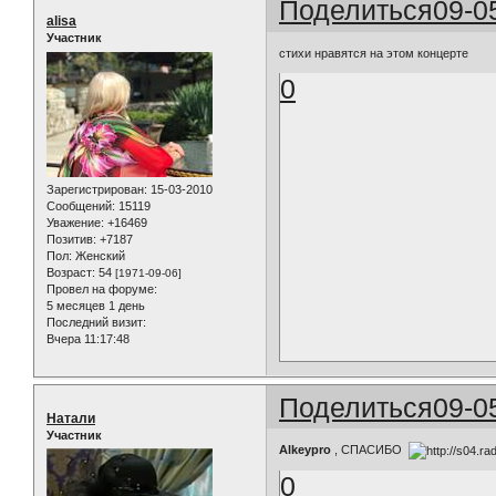
Поделиться
09-0
alisa
Участник
стихи нравятся на этом концерте
0
Зарегистрирован
: 15-03-2010
Сообщений:
15119
Уважение:
+16469
Позитив:
+7187
Пол:
Женский
Возраст:
54
[1971-09-06]
Провел на форуме:
5 месяцев 1 день
Последний визит:
Вчера 11:17:48
Поделиться
09-0
Натали
Участник
Alkeypro
, СПАСИБО
0