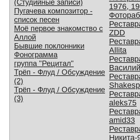
(Студийные записи)
1976, 1
Пугачева композитор -
Фотораб
список песен
Реставр
Моё первое знакомство с
ZDD
Аллой
Реставр
Бывшие поклонники
Allita
Фонограмма
Реставр
группа "Рецитал"
Василий
Трёп - Флуд / Обсуждение
Реставр
(2)
Shakesp
Трёп - Флуд / Обсуждение
Реставр
(3)
aleks75
Реставр
amid33
Реставр
Никита-