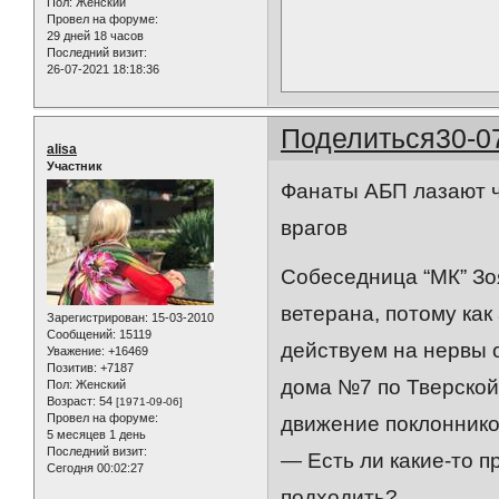
Пол:
Женский
Провел на форуме:
29 дней 18 часов
Последний визит:
26-07-2021 18:18:36
Поделиться
30-0
alisa
Участник
Фанаты АБП лазают ч
врагов
Собеседница “МК” Зо
ветерана, потому как
Зарегистрирован
: 15-03-2010
Сообщений:
15119
действуем на нервы 
Уважение:
+16469
Позитив:
+7187
дома №7 по Тверской-
Пол:
Женский
Возраст:
54
[1971-09-06]
Провел на форуме:
движение поклоннико
5 месяцев 1 день
Последний визит:
— Есть ли какие-то п
Сегодня 00:02:27
подходить?