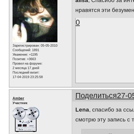
alisa
, Спасибо за инт
нравятся эти безуменк
0
Зарегистрирован
: 05-05-2010
Сообщений:
1891
Уважение:
+1195
Позитив:
+3663
Провел на форуме:
2 месяца 17 дней
Последний визит:
17-04-2019 23:25:58
Поделиться
27-0
Amber
Участник
Lena
, спасибо за ссы
смотрю эту запись с 