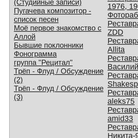
(Студийные записи)
1976, 1
Пугачева композитор -
Фотораб
список песен
Реставр
Моё первое знакомство с
ZDD
Аллой
Реставр
Бывшие поклонники
Allita
Фонограмма
Реставр
группа "Рецитал"
Василий
Трёп - Флуд / Обсуждение
Реставр
(2)
Shakesp
Трёп - Флуд / Обсуждение
Реставр
(3)
aleks75
Реставр
amid33
Реставр
Никита-