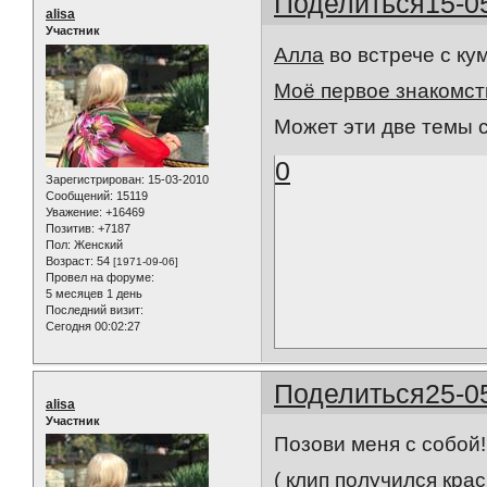
Поделиться
15-0
alisa
Участник
Алла
во встрече с ку
Моё первое знакомст
Может эти две темы 
0
Зарегистрирован
: 15-03-2010
Сообщений:
15119
Уважение:
+16469
Позитив:
+7187
Пол:
Женский
Возраст:
54
[1971-09-06]
Провел на форуме:
5 месяцев 1 день
Последний визит:
Сегодня 00:02:27
Поделиться
25-0
alisa
Участник
Позови меня с собой!
( клип получился кра