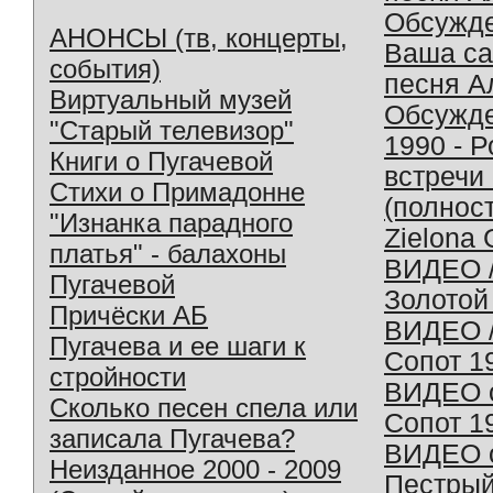
Обсужд
АНОНСЫ (тв, концерты,
Ваша с
события)
песня А
Виртуальный музей
Обсужд
"Старый телевизор"
1990 - 
Книги о Пугачевой
встречи
Стихи о Примадонне
(полнос
"Изнанка парадного
Zielona 
платья" - балахоны
ВИДЕО /
Пугачевой
Золотой
Причёски АБ
ВИДЕО /
Пугачева и ее шаги к
Сопот 1
стройности
ВИДЕО o
Сколько песен спела или
Сопот 1
записала Пугачева?
ВИДЕО o
Неизданное 2000 - 2009
Пестрый