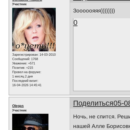
Участник
Зооооояяя))))))))
0
Зарегистрирован
: 14-03-2010
Сообщений:
1768
Уважение:
+571
Позитив:
+215
Провел на форуме:
1 месяц 2 дня
Последний визит:
16-04-2026 14:45:41
Поделиться
05-0
Olegas
Участник
Ночь, не спится. Ре
нашей Алле Борисов