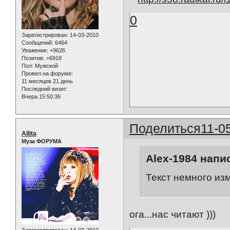
0
Зарегистрирован
: 14-03-2010
Сообщений:
6464
Уважение:
+9626
Позитив:
+6918
Пол:
Мужской
Провел на форуме:
11 месяцев 21 день
Последний визит:
Вчера 15:50:36
Поделиться
11-0
Allita
Муза ФОРУМА
Alex-1984 напис
Текст немного из
ога...нас читают )))