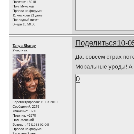
Позитив:
+6918
Пол:
Мужской
Провел на форуме:
11 месяцев 21 день
Последний визит:
Вчера 15:50:36
Поделиться
10-0
Tanya Sharay
Участник
Да, совсем страх пот
Моральные уроды! А 
0
Зарегистрирован
: 15-03-2010
Сообщений:
2279
Уважение:
+630
Позитив:
+2870
Пол:
Женский
Возраст:
43
[1983-02-09]
Провел на форуме:
2 месяца 2 дня