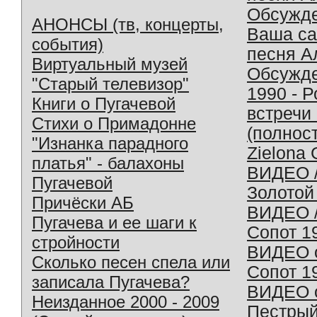
Обсужд
АНОНСЫ (тв, концерты,
Ваша с
события)
песня А
Виртуальный музей
Обсужд
"Старый телевизор"
1990 - 
Книги о Пугачевой
встречи
Стихи о Примадонне
(полнос
"Изнанка парадного
Zielona 
платья" - балахоны
ВИДЕО /
Пугачевой
Золотой
Причёски АБ
ВИДЕО /
Пугачева и ее шаги к
Сопот 1
стройности
ВИДЕО o
Сколько песен спела или
Сопот 1
записала Пугачева?
ВИДЕО o
Неизданное 2000 - 2009
Пестрый