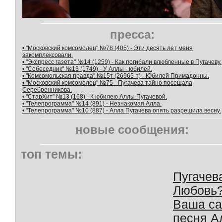
пресса:
• "Московский комсомолец" №78 (405) - Эти десять лет меня
закомплексовали.
• "Экспресс газета" №14 (1259) - Как погибали влюбленные в Пугачеву.
• "Собеседник" №13 (1749) - У Аллы - юбилей.
• "Комсомольская правда" №15т (26965-т) - Юбилей Примадонны.
• "Московский комсомолец" №75 - Пугачева тайно посещала
Серебренникова.
• "СтарХит" №13 (168) - К юбилею Аллы Пугачевой.
• "Телепрограмма" №14 (891) - Незнакомая Алла.
• "Телепрограмма" №10 (887) - Алла Пугачева опять разрешила весну.
новые сообщения:
топ темы:
Пугачев
Любовь
Ваша с
песня А