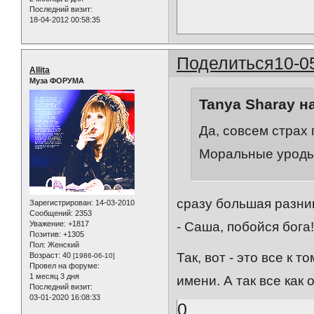
Последний визит:
18-04-2012 00:58:35
Поделиться
10-0
Allita
Муза ФОРУМА
Tanya Sharay н
Да, совсем страх 
Моральные уроды
сразу большая разни
Зарегистрирован
: 14-03-2010
Сообщений:
2353
Уважение:
+1817
- Саша, побойся бога
Позитив:
+1305
Пол:
Женский
Так, вот - это все к
Возраст:
40
[1986-06-10]
Провел на форуме:
1 месяц 3 дня
имени. А так все как 
Последний визит:
03-01-2020 16:08:33
0