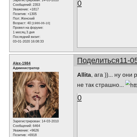
Зарегистрирован
: 14-03-2010
0
Сообщений:
2353
Уважение:
+1817
Позитив:
+1305
Пол:
Женский
Возраст:
40
[1986-06-10]
Провел на форуме:
1 месяц 3 дня
Последний визит:
03-01-2020 16:08:33
Поделиться
11-0
Alex-1984
Администратор
Allita
, ага ))... ну он
не так страшно...
0
Зарегистрирован
: 14-03-2010
Сообщений:
6464
Уважение:
+9626
Позитив:
+6918