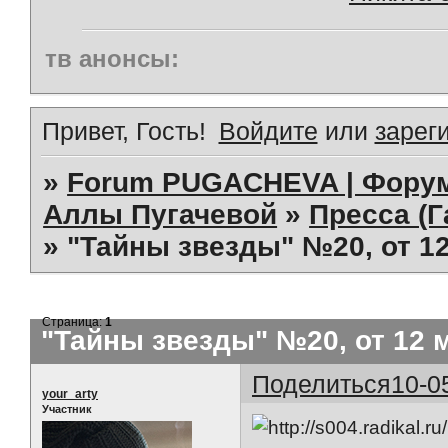
тв анонсы:
Привет, Гость!
Войдите
или
зарег
»
Forum PUGACHEVA | Форум
Аллы Пугачевой
»
Пресса (Г
»
"Тайны звезды" №20, от 12
Страница:
1
"Тайны звезды" №20, от 12 
Поделиться
10-0
your_arty
Участник