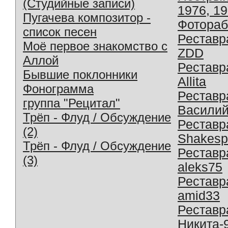
(Студийные записи)
1976, 1
Пугачева композитор -
Фотораб
список песен
Реставр
Моё первое знакомство с
ZDD
Аллой
Реставр
Бывшие поклонники
Allita
Фонограмма
Реставр
группа "Рецитал"
Василий
Трёп - Флуд / Обсуждение
Реставр
(2)
Shakesp
Трёп - Флуд / Обсуждение
Реставр
(3)
aleks75
Реставр
amid33
Реставр
Никита-