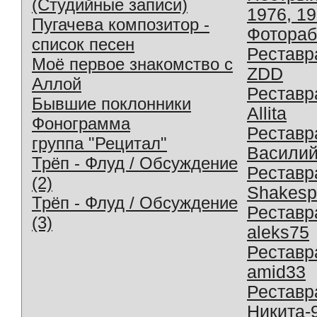
(Студийные записи)
1976, 1
Пугачева композитор -
Фотораб
список песен
Реставр
Моё первое знакомство с
ZDD
Аллой
Реставр
Бывшие поклонники
Allita
Фонограмма
Реставр
группа "Рецитал"
Василий
Трёп - Флуд / Обсуждение
Реставр
(2)
Shakesp
Трёп - Флуд / Обсуждение
Реставр
(3)
aleks75
Реставр
amid33
Реставр
Никита-