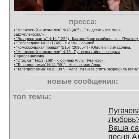
пресса:
• "Московский комсомолец" №78 (405) - Эти десять лет меня
закомплексовали.
• "Экспресс газета" №14 (1259) - Как погибали влюбленные в Пугачеву.
• "Собеседник" №13 (1749) - У Аллы - юбилей.
• "Комсомольская правда" №15т (26965-т) - Юбилей Примадонны.
• "Московский комсомолец" №75 - Пугачева тайно посещала
Серебренникова.
• "СтарХит" №13 (168) - К юбилею Аллы Пугачевой.
• "Телепрограмма" №14 (891) - Незнакомая Алла.
• "Телепрограмма" №10 (887) - Алла Пугачева опять разрешила весну.
новые сообщения:
топ темы:
Пугачев
Любовь
Ваша с
песня А