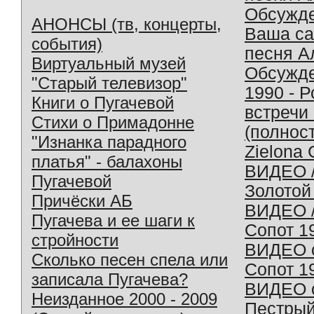
Обсужд
АНОНСЫ (тв, концерты,
Ваша с
события)
песня А
Виртуальный музей
Обсужд
"Старый телевизор"
1990 - 
Книги о Пугачевой
встречи
Стихи о Примадонне
(полнос
"Изнанка парадного
Zielona 
платья" - балахоны
ВИДЕО /
Пугачевой
Золотой
Причёски АБ
ВИДЕО /
Пугачева и ее шаги к
Сопот 1
стройности
ВИДЕО o
Сколько песен спела или
Сопот 1
записала Пугачева?
ВИДЕО o
Неизданное 2000 - 2009
Пестрый