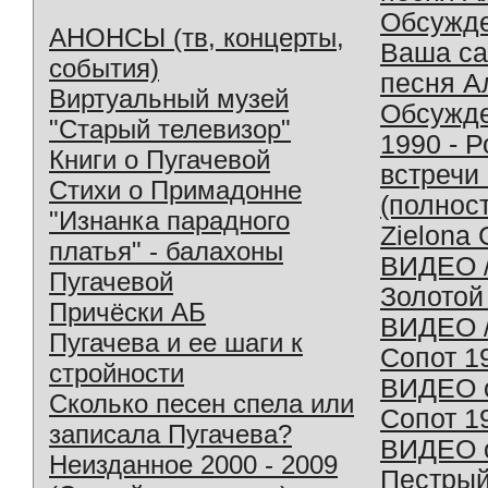
Обсужд
АНОНСЫ (тв, концерты,
Ваша с
события)
песня А
Виртуальный музей
Обсужд
"Старый телевизор"
1990 - 
Книги о Пугачевой
встречи
Стихи о Примадонне
(полнос
"Изнанка парадного
Zielona 
платья" - балахоны
ВИДЕО /
Пугачевой
Золотой
Причёски АБ
ВИДЕО /
Пугачева и ее шаги к
Сопот 1
стройности
ВИДЕО o
Сколько песен спела или
Сопот 1
записала Пугачева?
ВИДЕО o
Неизданное 2000 - 2009
Пестрый