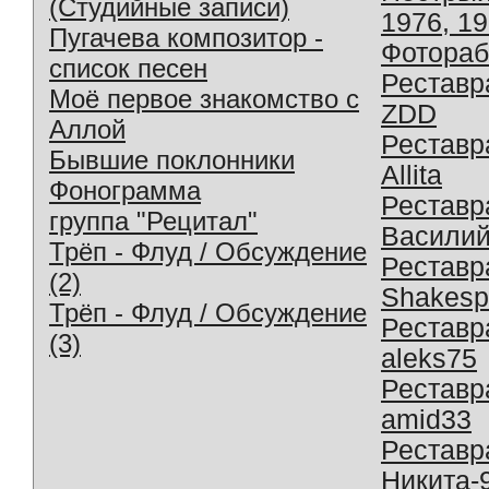
(Студийные записи)
1976, 1
Пугачева композитор -
Фотораб
список песен
Реставр
Моё первое знакомство с
ZDD
Аллой
Реставр
Бывшие поклонники
Allita
Фонограмма
Реставр
группа "Рецитал"
Василий
Трёп - Флуд / Обсуждение
Реставр
(2)
Shakesp
Трёп - Флуд / Обсуждение
Реставр
(3)
aleks75
Реставр
amid33
Реставр
Никита-