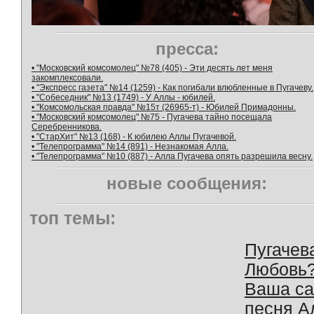
пресса:
• "Московский комсомолец" №78 (405) - Эти десять лет меня
закомплексовали.
• "Экспресс газета" №14 (1259) - Как погибали влюбленные в Пугачеву.
• "Собеседник" №13 (1749) - У Аллы - юбилей.
• "Комсомольская правда" №15т (26965-т) - Юбилей Примадонны.
• "Московский комсомолец" №75 - Пугачева тайно посещала
Серебренникова.
• "СтарХит" №13 (168) - К юбилею Аллы Пугачевой.
• "Телепрограмма" №14 (891) - Незнакомая Алла.
• "Телепрограмма" №10 (887) - Алла Пугачева опять разрешила весну.
новые сообщения:
топ темы:
Пугачев
Любовь
Ваша с
песня А