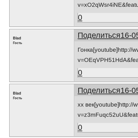
v=xO2qWsr4iNE&featur
0
Поделиться
16-0
Blad
Гость
Гонка[youtube]http:/
v=OEqVPH51HdA&featu
0
Поделиться
16-0
Blad
Гость
хх век[youtube]http:/
v=z3mFuqc52uU&featur
0