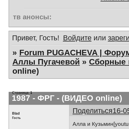
тв анонсы:
Привет, Гость!
Войдите
или
зарег
»
Forum PUGACHEVA | Форум
Аллы Пугачевой
»
Сборные 
online)
Страница:
1
1987 - ФРГ - (ВИДЕО online)
Поделиться
16-0
Blad
Гость
Алла и Кузьмин[youtu