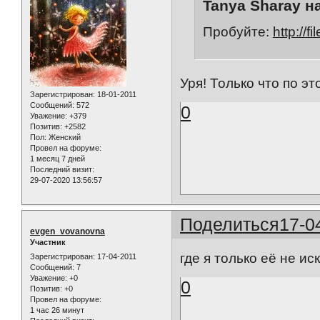
Tanya Sharay н
Пробуйте:
http://f
Уря! Только что по 
Зарегистрирован
: 18-01-2011
Сообщений:
572
0
Уважение:
+379
Позитив:
+2582
Пол:
Женский
Провел на форуме:
1 месяц 7 дней
Последний визит:
29-07-2020 13:56:57
Поделиться
17-0
evgen_vovanovna
Участник
где я только её не ис
Зарегистрирован
: 17-04-2011
Сообщений:
7
Уважение:
+0
0
Позитив:
+0
Провел на форуме:
1 час 26 минут