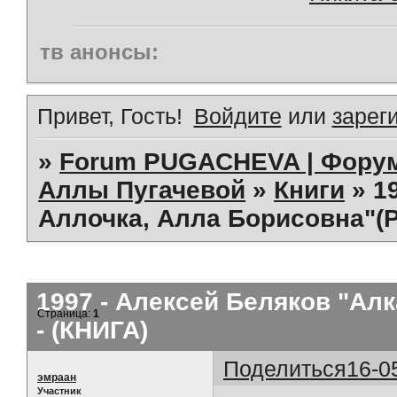
тв анонсы:
Привет, Гость!
Войдите
или
зарег
»
Forum PUGACHEVA | Форум
Аллы Пугачевой
»
Книги
»
1
Аллочка, Алла Борисовна"(P
1997 - Алексей Беляков "Ал
Страница:
1
- (КНИГА)
Поделиться
16-0
эмраан
Участник