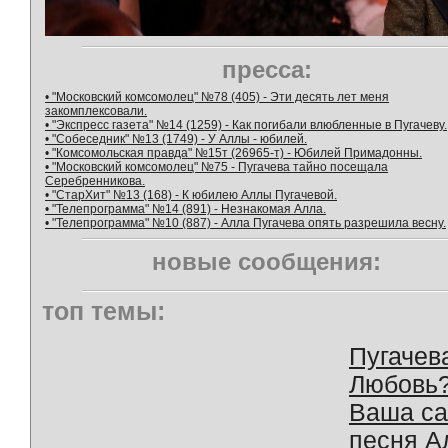
пресса:
• "Московский комсомолец" №78 (405) - Эти десять лет меня
закомплексовали.
• "Экспресс газета" №14 (1259) - Как погибали влюбленные в Пугачеву.
• "Собеседник" №13 (1749) - У Аллы - юбилей.
• "Комсомольская правда" №15т (26965-т) - Юбилей Примадонны.
• "Московский комсомолец" №75 - Пугачева тайно посещала
Серебренникова.
• "СтарХит" №13 (168) - К юбилею Аллы Пугачевой.
• "Телепрограмма" №14 (891) - Незнакомая Алла.
• "Телепрограмма" №10 (887) - Алла Пугачева опять разрешила весну.
новые сообщения:
топ темы:
Пугачев
Любовь
Ваша с
песня А