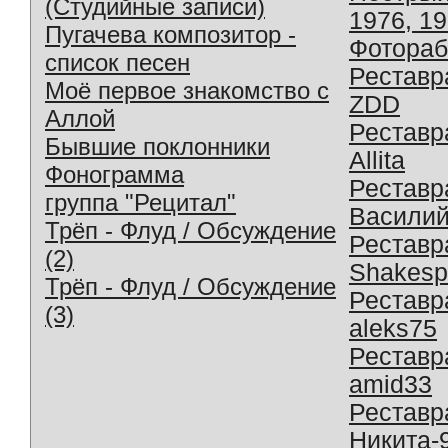
(Студийные записи)
1976, 1
Пугачева композитор -
Фотораб
список песен
Реставр
Моё первое знакомство с
ZDD
Аллой
Реставр
Бывшие поклонники
Allita
Фонограмма
Реставр
группа "Рецитал"
Василий
Трёп - Флуд / Обсуждение
Реставр
(2)
Shakesp
Трёп - Флуд / Обсуждение
Реставр
(3)
aleks75
Реставр
amid33
Реставр
Никита-