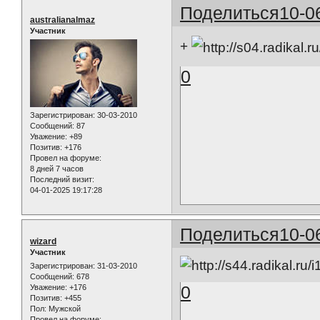
Поделиться
10-0
australianalmaz
Участник
+
0
Зарегистрирован
: 30-03-2010
Сообщений:
87
Уважение:
+89
Позитив:
+176
Провел на форуме:
8 дней 7 часов
Последний визит:
04-01-2025 19:17:28
Поделиться
10-0
wizard
Участник
Зарегистрирован
: 31-03-2010
Сообщений:
678
0
Уважение:
+176
Позитив:
+455
Пол:
Мужской
Провел на форуме: