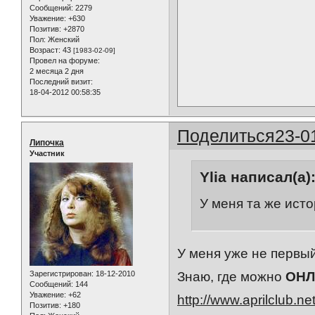
Сообщений:
2279
Уважение:
+630
Позитив:
+2870
Пол:
Женский
Возраст:
43
[1983-02-09]
Провел на форуме:
2 месяца 2 дня
Последний визит:
18-04-2012 00:58:35
Поделиться
23-0
Липочка
Участник
Ylia написал(а)
У меня та же ист
У меня уже не первый
Зарегистрирован
: 18-12-2010
Знаю, где можно
ОНЛ
Сообщений:
144
Уважение:
+62
http://www.aprilclub.n
Позитив:
+180