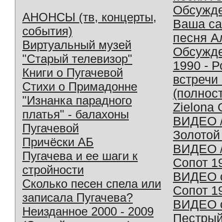
Обсужд
АНОНСЫ (тв, концерты,
Ваша с
события)
песня А
Виртуальный музей
Обсужд
"Старый телевизор"
1990 - 
Книги о Пугачевой
встречи
Стихи о Примадонне
(полнос
"Изнанка парадного
Zielona 
платья" - балахоны
ВИДЕО /
Пугачевой
Золотой
Причёски АБ
ВИДЕО /
Пугачева и ее шаги к
Сопот 1
стройности
ВИДЕО o
Сколько песен спела или
Сопот 1
записала Пугачева?
ВИДЕО o
Неизданное 2000 - 2009
Пестрый