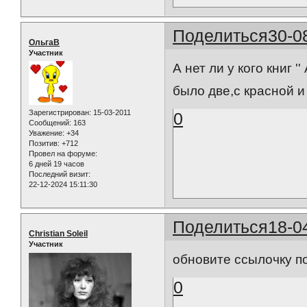
Поделиться
30-0
ОльгаВ
Участник
А нет ли у кого книг 
было две,с красной и
Зарегистрирован
: 15-03-2011
0
Сообщений:
163
Уважение:
+34
Позитив:
+712
Провел на форуме:
6 дней 19 часов
Последний визит:
22-12-2024 15:11:30
Поделиться
18-0
Christian Soleil
Участник
обновите ссылочку п
0