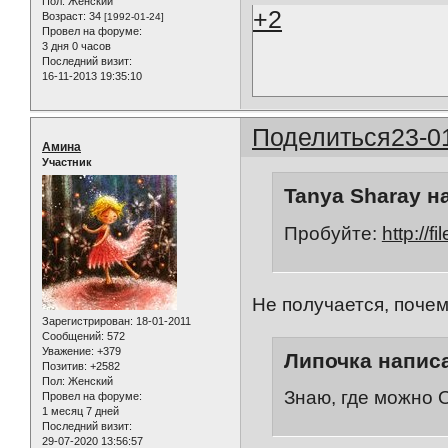
Пол:
Женский
+2
Возраст:
34
[1992-01-24]
Провел на форуме:
3 дня 0 часов
Последний визит:
16-11-2013 19:35:10
Поделиться
23-0
Амина
Участник
Tanya Sharay н
Пробуйте:
http://f
Не получается, почем
Зарегистрирован
: 18-01-2011
Сообщений:
572
Уважение:
+379
Липочка написа
Позитив:
+2582
Пол:
Женский
Знаю, где можно 
Провел на форуме:
1 месяц 7 дней
Последний визит:
29-07-2020 13:56:57