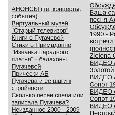
Обсужд
АНОНСЫ (тв, концерты,
Ваша с
события)
песня А
Виртуальный музей
Обсужд
"Старый телевизор"
1990 - 
Книги о Пугачевой
встречи
Стихи о Примадонне
(полнос
"Изнанка парадного
Zielona 
платья" - балахоны
ВИДЕО /
Пугачевой
Золотой
Причёски АБ
ВИДЕО /
Пугачева и ее шаги к
Сопот 1
стройности
ВИДЕО o
Сколько песен спела или
Сопот 1
записала Пугачева?
ВИДЕО o
Неизданное 2000 - 2009
Пестрый