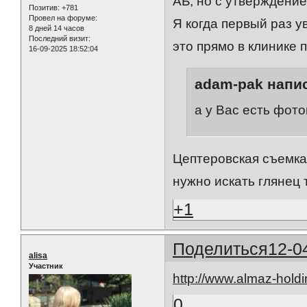
АБ, но с утверждение
Позитив:
+781
Провел на форуме:
Я когда первый раз у
8 дней 14 часов
Последний визит:
это прямо в клинике 
16-09-2025 18:52:04
adam-pak напис
а у Вас есть фотог
Цептеровская съемка
нужно искать глянец 
+1
Поделиться
12-0
alisa
Участник
http://www.almaz-hold
0