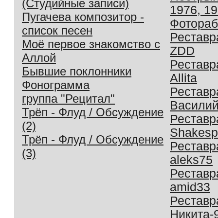
(Студийные записи)
1976, 1
Пугачева композитор -
Фотораб
список песен
Реставр
Моё первое знакомство с
ZDD
Аллой
Реставр
Бывшие поклонники
Allita
Фонограмма
Реставр
группа "Рецитал"
Василий
Трёп - Флуд / Обсуждение
Реставр
(2)
Shakesp
Трёп - Флуд / Обсуждение
Реставр
(3)
aleks75
Реставр
amid33
Реставр
Никита-