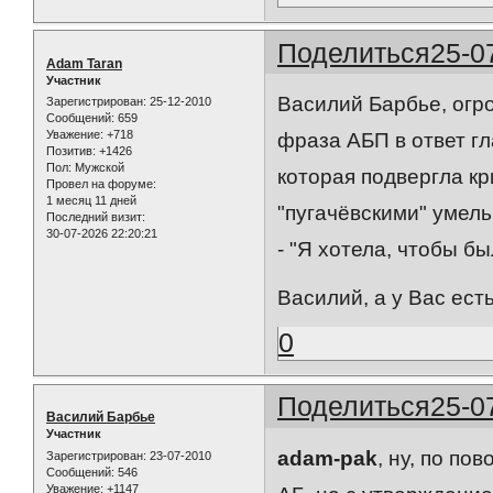
Поделиться
25-0
Adam Taran
Участник
Василий Барбье, огро
Зарегистрирован
: 25-12-2010
Сообщений:
659
Уважение:
+718
фраза АБП в ответ гл
Позитив:
+1426
Пол:
Мужской
которая подвергла к
Провел на форуме:
1 месяц 11 дней
"пугачёвскими" умел
Последний визит:
30-07-2026 22:20:21
- "Я хотела, чтобы бы
Василий, а у Вас есть
0
Поделиться
25-0
Василий Барбье
Участник
adam-pak
, ну, по по
Зарегистрирован
: 23-07-2010
Сообщений:
546
Уважение:
+1147