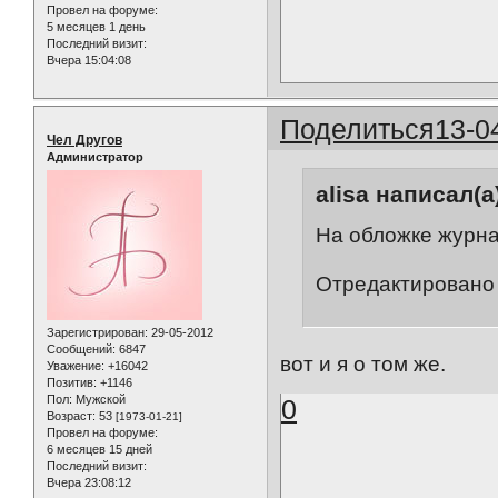
Провел на форуме:
5 месяцев 1 день
Последний визит:
Вчера 15:04:08
Поделиться
13-0
Чел Другов
Администратор
alisa написал(а
На обложке журна
Отредактировано a
Зарегистрирован
: 29-05-2012
Сообщений:
6847
вот и я о том же.
Уважение:
+16042
Позитив:
+1146
Пол:
Мужской
0
Возраст:
53
[1973-01-21]
Провел на форуме:
6 месяцев 15 дней
Последний визит:
Вчера 23:08:12