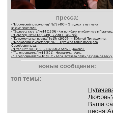
пресса:
• "Московский комсомолец" №78 (405) - Эти десять лет меня
закомплексовали.
• "Экспресс газета" №14 (1259) - Как погибали влюбленные в Пугачеву.
• "Собеседник" №13 (1749) - У Аллы - юбилей.
• "Комсомольская правда" №15т (26965-т) - Юбилей Примадонны.
• "Московский комсомолец" №75 - Пугачева тайно посещала
Серебренникова.
• "СтарХит" №13 (168) - К юбилею Аллы Пугачевой.
• "Телепрограмма" №14 (891) - Незнакомая Алла.
• "Телепрограмма" №10 (887) - Алла Пугачева опять разрешила весну.
новые сообщения:
топ темы:
Пугачев
Любовь
Ваша с
песня А