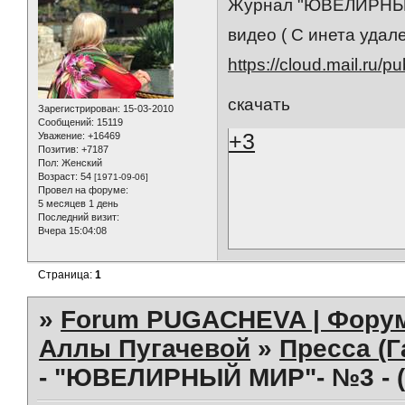
Журнал "ЮВЕЛИРНЫЙ
видео ( С инета удал
https://cloud.mail.ru
скачать
Зарегистрирован
: 15-03-2010
Сообщений:
15119
+3
Уважение:
+16469
Позитив:
+7187
Пол:
Женский
Возраст:
54
[1971-09-06]
Провел на форуме:
5 месяцев 1 день
Последний визит:
Вчера 15:04:08
Страница:
1
»
Forum PUGACHEVA | Форум
Аллы Пугачевой
»
Пресса (Г
- "ЮВЕЛИРНЫЙ МИР"- №3 - 