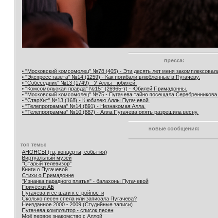
пресса:
• "Московский комсомолец" №78 (405) - Эти десять лет меня закомплексовал
• "Экспресс газета" №14 (1259) - Как погибали влюбленные в Пугачеву.
• "Собеседник" №13 (1749) - У Аллы - юбилей.
• "Комсомольская правда" №15т (26965-т) - Юбилей Примадонны.
• "Московский комсомолец" №75 - Пугачева тайно посещала Серебренникова
• "СтарХит" №13 (168) - К юбилею Аллы Пугачевой.
• "Телепрограмма" №14 (891) - Незнакомая Алла.
• "Телепрограмма" №10 (887) - Алла Пугачева опять разрешила весну.
новые сообщения:
топ темы:
АНОНСЫ (тв, концерты, события)
Виртуальный музей
"Старый телевизор"
Книги о Пугачевой
Стихи о Примадонне
"Изнанка парадного платья" - балахоны Пугачевой
Причёски АБ
Пугачева и ее шаги к стройности
Сколько песен спела или записала Пугачева?
Неизданное 2000 - 2009 (Студийные записи)
Пугачева композитор - список песен
Моё первое знакомство с Аллой