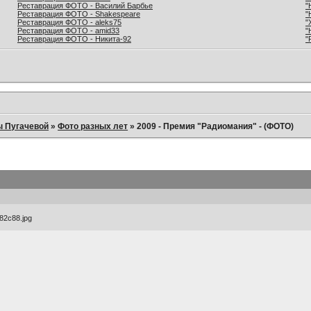
Реставрация ФОТО - Василий Барбье
"
Реставрация ФОТО - Shakespeare
"
Реставрация ФОТО - aleks75
"
Реставрация ФОТО - amid33
"
Реставрация ФОТО - Никита-92
"
ы Пугачевой
»
Фото разных лет
»
2009 - Премия "Радиомания" - (ФОТО)