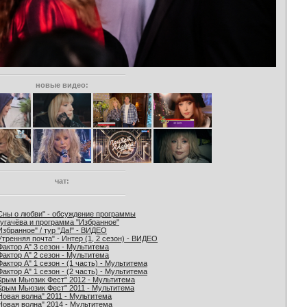
новые видео:
чат:
Сны о любви" - обсуждение программы
угачёва и программа "Избранное"
Избранное" / тур "Да!" - ВИДЕО
Утренняя почта" - Интер (1, 2 сезон) - ВИДЕО
Фактор А" 3 сезон - Мультитема
Фактор А" 2 сезон - Мультитема
Фактор А" 1 сезон - (1 часть) - Мультитема
Фактор А" 1 сезон - (2 часть) - Мультитема
Крым Мьюзик Фест" 2012 - Мультитема
Крым Мьюзик Фест" 2011 - Мультитема
Новая волна" 2011 - Мультитема
Новая волна" 2014 - Мультитема