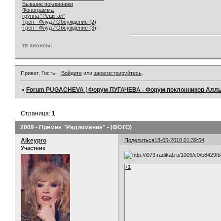
Бывшие поклонники
Фонограмма
группа "Рецитал"
Трёп - Флуд / Обсуждение (2)
Трёп - Флуд / Обсуждение (3)
тв анонсы:
Привет, Гость!
Войдите
или
зарегистрируйтесь
.
»
Forum PUGACHEVA | Форум ПУГАЧЕВА - Форум поклонников Алл
Страница:
1
2009 - Премия "Радиомания" - (ФОТО)
Alkeypro
Поделиться
18-05-2010 01:39:54
Участник
+1