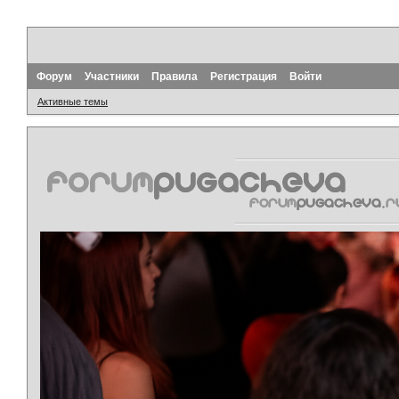
Форум
Участники
Правила
Регистрация
Войти
Активные темы