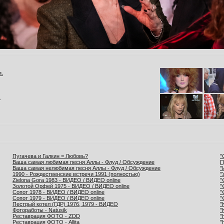
и.
.
Пугачева и Галкин = Любовь?
"
Ваша самая любимая песня Аллы - Флуд / Обсуждение
П
Ваша самая нелюбимая песня Аллы - Флуд / Обсуждение
"
1990 - Рождественские встречи 1991 (полностью)
"
Zielona Gora 1983 - ВИДЕО / ВИДЕО online
"
Золотой Орфей 1975 - ВИДЕО / ВИДЕО online
"
Сопот 1978 - ВИДЕО / ВИДЕО online
"
Сопот 1979 - ВИДЕО / ВИДЕО online
"
Пестрый котел (ГДР) 1976, 1979 - ВИДЕО
"
Фотоработы - Natusik
"
Реставрация ФОТО - ZDD
"
Реставрация ФОТО - Allita
"