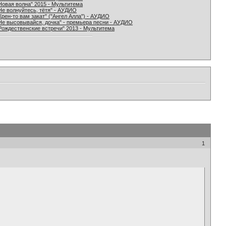
Новая волна" 2015 - Мультитема
Не волнуйтесь, тётя" - АУДИО
Хрен-то вам закат" ("Ангел Алла") - АУДИО
Не высовывайся, дочка" - премьера песни - АУДИО
Рождественские встречи" 2013 - Мультитема
1