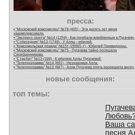
пресса:
• "Московский комсомолец" №78 (405) - Эти десять лет меня
закомплексовали.
• "Экспресс газета" №14 (1259) - Как погибали влюбленные в Пугачеву.
• "Собеседник" №13 (1749) - У Аллы - юбилей.
• "Комсомольская правда" №15т (26965-т) - Юбилей Примадонны.
• "Московский комсомолец" №75 - Пугачева тайно посещала
Серебренникова.
• "СтарХит" №13 (168) - К юбилею Аллы Пугачевой.
• "Телепрограмма" №14 (891) - Незнакомая Алла.
• "Телепрограмма" №10 (887) - Алла Пугачева опять разрешила весну.
новые сообщения:
топ темы:
Пугачев
Любовь
Ваша с
песня А