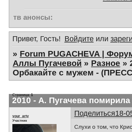
тв анонсы:
Привет, Гость!
Войдите
или
зарег
»
Forum PUGACHEVA | Форум
Аллы Пугачевой
»
Разное
»
Орбакайте с мужем - (ПРЕСС
Страница:
1
2010 - А. Пугачева помирила
Поделиться
18-0
your_arty
Участник
Слухи о том, что Кри