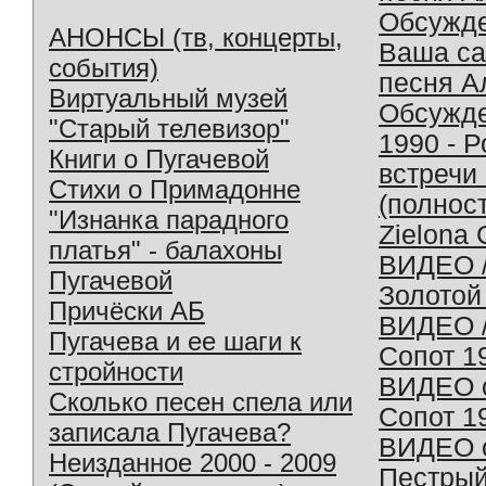
Обсужд
АНОНСЫ (тв, концерты,
Ваша с
события)
песня А
Виртуальный музей
Обсужд
"Старый телевизор"
1990 - 
Книги о Пугачевой
встречи
Стихи о Примадонне
(полнос
"Изнанка парадного
Zielona 
платья" - балахоны
ВИДЕО /
Пугачевой
Золотой
Причёски АБ
ВИДЕО /
Пугачева и ее шаги к
Сопот 1
стройности
ВИДЕО o
Сколько песен спела или
Сопот 1
записала Пугачева?
ВИДЕО o
Неизданное 2000 - 2009
Пестрый