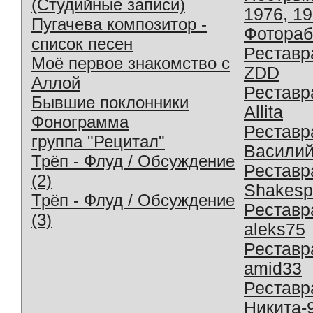
(Студийные записи)
1976, 1
Пугачева композитор -
Фотораб
список песен
Реставр
Моё первое знакомство с
ZDD
Аллой
Реставр
Бывшие поклонники
Allita
Фонограмма
Реставр
группа "Рецитал"
Василий
Трёп - Флуд / Обсуждение
Реставр
(2)
Shakesp
Трёп - Флуд / Обсуждение
Реставр
(3)
aleks75
Реставр
amid33
Реставр
Никита-