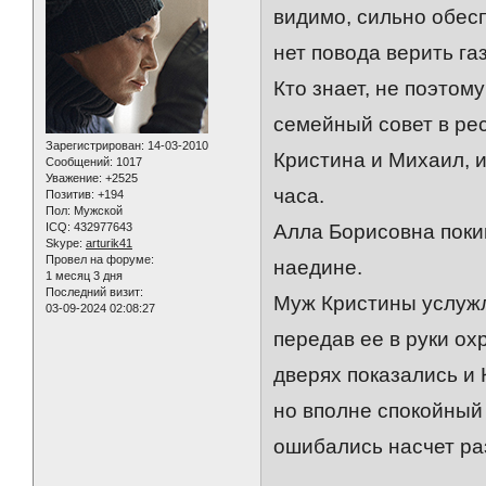
видимо, сильно обес
нет повода верить газ
Кто знает, не поэто
семейный совет в ре
Зарегистрирован
: 14-03-2010
Кристина и Михаил, 
Сообщений:
1017
Уважение:
+2525
часа.
Позитив:
+194
Пол:
Мужской
ICQ:
432977643
Алла Борисовна поки
Skype:
arturik41
Провел на форуме:
наедине.
1 месяц 3 дня
Последний визит:
Муж Кристины услужл
03-09-2024 02:08:27
передав ее в руки ох
дверях показались и 
но вполне спокойный 
ошибались насчет ра