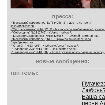
пресса:
• "Московский комсомолец" №78 (405) - Эти десять лет меня
закомплексовали.
• "Экспресс газета" №14 (1259) - Как погибали влюбленные в Пугачеву.
• "Собеседник" №13 (1749) - У Аллы - юбилей.
• "Комсомольская правда" №15т (26965-т) - Юбилей Примадонны.
• "Московский комсомолец" №75 - Пугачева тайно посещала
Серебренникова.
• "СтарХит" №13 (168) - К юбилею Аллы Пугачевой.
• "Телепрограмма" №14 (891) - Незнакомая Алла.
• "Телепрограмма" №10 (887) - Алла Пугачева опять разрешила весну.
новые сообщения:
топ темы:
Пугачев
Любовь
Ваша с
песня А