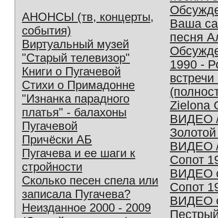
Обсужд
АНОНСЫ (тв, концерты,
Ваша с
события)
песня А
Виртуальный музей
Обсужд
"Старый телевизор"
1990 - 
Книги о Пугачевой
встречи
Стихи о Примадонне
(полнос
"Изнанка парадного
Zielona 
платья" - балахоны
ВИДЕО /
Пугачевой
Золотой
Причёски АБ
ВИДЕО /
Пугачева и ее шаги к
Сопот 1
стройности
ВИДЕО o
Сколько песен спела или
Сопот 1
записала Пугачева?
ВИДЕО o
Неизданное 2000 - 2009
Пестрый