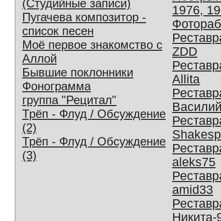
(Студийные записи)
1976, 1
Пугачева композитор -
Фотораб
список песен
Реставр
Моё первое знакомство с
ZDD
Аллой
Реставр
Бывшие поклонники
Allita
Фонограмма
Реставр
группа "Рецитал"
Василий
Трёп - Флуд / Обсуждение
Реставр
(2)
Shakesp
Трёп - Флуд / Обсуждение
Реставр
(3)
aleks75
Реставр
amid33
Реставр
Никита-