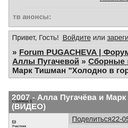
тв анонсы:
Привет, Гость!
Войдите
или
зарег
»
Forum PUGACHEVA | Форум
Аллы Пугачевой
»
Сборные 
Марк Тишман "Холодно в гор
2007 - Алла Пугачёва и Марк
Страница:
1
(ВИДЕО)
Поделиться
22-0
Eli
Участник