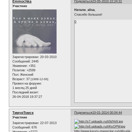
Emmochka
Поделиться
23-05-2010 22:24:31
Участник
Натали
,
alisa
,
Спасибо большое!
0
Зарегистрирован
: 20-03-2010
Сообщений:
2445
Уважение:
+351
Позитив:
+2599
Пол:
Женский
Возраст:
37
[1988-12-06]
Провел на форуме:
1 месяц 25 дней
Последний визит:
26-04-2018 19:37:27
ТимурТомск
Поделиться
10-01-2014 00:04:44
Участник
Зарегистрирован
: 22-07-2013
Сообщений:
676
http://www.luxury-magazine.ru/stil/yuda
Уважение:
+2272