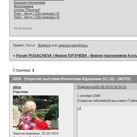
Бывшие поклонники
Фонограмма
группа "Рецитал"
Трёп - Флуд / Обсуждение (2)
Трёп - Флуд / Обсуждение (3)
тв анонсы:
Привет, Гость!
Войдите
или
зарегистрируйтесь
.
»
Forum PUGACHEVA | Форум ПУГАЧЕВА - Форум поклонников Алл
Страница:
1
2008 - Открытие выставки Валентина Юдашкина (01.10) - (ФОТО)
alisa
Поделиться
22-05-2010 20:24:31
Участник
1 октября 2008
Открытие юбилейной выставки «Тайн
+3
Зарегистрирован
: 15-03-2010