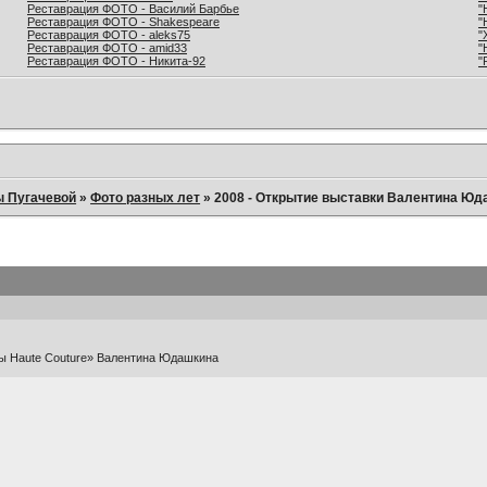
Реставрация ФОТО - Василий Барбье
"
Реставрация ФОТО - Shakespeare
"
Реставрация ФОТО - aleks75
"
Реставрация ФОТО - amid33
"
Реставрация ФОТО - Никита-92
"
ы Пугачевой
»
Фото разных лет
»
2008 - Открытие выставки Валентина Юдаш
ы Haute Couture» Валентина Юдашкина