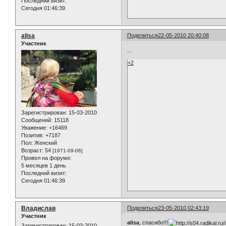
Последний визит:
Сегодня 01:46:39
alisa
Поделиться
22-05-2010 20:40:08
Участник
...
+2
Зарегистрирован
: 15-03-2010
Сообщений:
15118
Уважение:
+16469
Позитив:
+7187
Пол:
Женский
Возраст:
54
[1971-09-06]
Провел на форуме:
5 месяцев 1 день
Последний визит:
Сегодня 01:46:39
Владислав
Поделиться
23-05-2010 02:43:19
Участник
alisa
, спасибо!!!
Зарегистрирован
: 15-03-2010