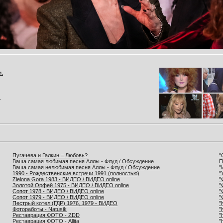
и.
.
Пугачева и Галкин = Любовь?
"
Ваша самая любимая песня Аллы - Флуд / Обсуждение
П
Ваша самая нелюбимая песня Аллы - Флуд / Обсуждение
"
1990 - Рождественские встречи 1991 (полностью)
"
Zielona Gora 1983 - ВИДЕО / ВИДЕО online
"
Золотой Орфей 1975 - ВИДЕО / ВИДЕО online
"
Сопот 1978 - ВИДЕО / ВИДЕО online
"
Сопот 1979 - ВИДЕО / ВИДЕО online
"
Пестрый котел (ГДР) 1976, 1979 - ВИДЕО
"
Фотоработы - Natusik
"
Реставрация ФОТО - ZDD
"
Реставрация ФОТО - Allita
"