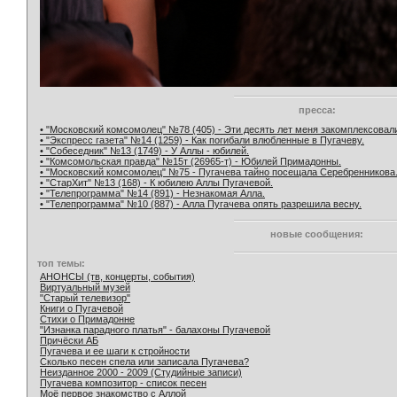
пресса:
• "Московский комсомолец" №78 (405) - Эти десять лет меня закомплексовал
• "Экспресс газета" №14 (1259) - Как погибали влюбленные в Пугачеву.
• "Собеседник" №13 (1749) - У Аллы - юбилей.
• "Комсомольская правда" №15т (26965-т) - Юбилей Примадонны.
• "Московский комсомолец" №75 - Пугачева тайно посещала Серебренникова
• "СтарХит" №13 (168) - К юбилею Аллы Пугачевой.
• "Телепрограмма" №14 (891) - Незнакомая Алла.
• "Телепрограмма" №10 (887) - Алла Пугачева опять разрешила весну.
новые сообщения:
топ темы:
АНОНСЫ (тв, концерты, события)
Виртуальный музей
"Старый телевизор"
Книги о Пугачевой
Стихи о Примадонне
"Изнанка парадного платья" - балахоны Пугачевой
Причёски АБ
Пугачева и ее шаги к стройности
Сколько песен спела или записала Пугачева?
Неизданное 2000 - 2009 (Студийные записи)
Пугачева композитор - список песен
Моё первое знакомство с Аллой