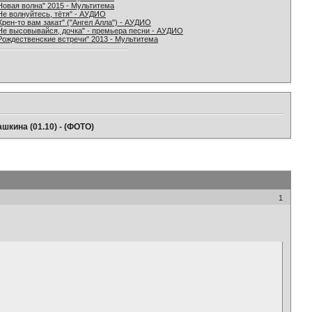
Новая волна" 2015 - Мультитема
Не волнуйтесь, тётя" - АУДИО
Хрен-то вам закат" ("Ангел Алла") - АУДИО
Не высовывайся, дочка" - премьера песни - АУДИО
Рождественские встречи" 2013 - Мультитема
кина (01.10) - (ФОТО)
1