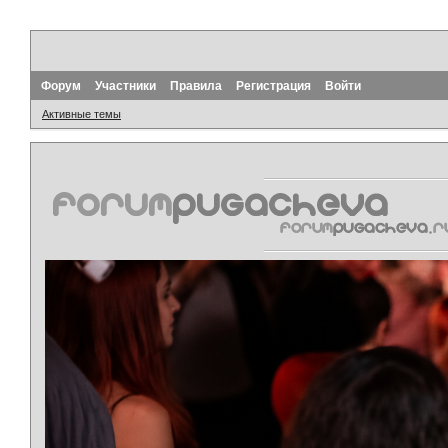
Форум
Участники
Правила
Регистрация
Войти
Активные темы