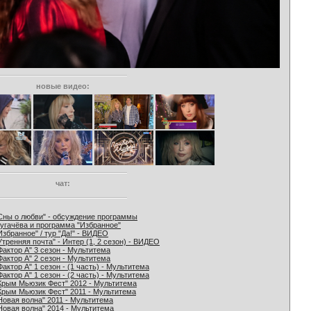
новые видео:
чат:
Сны о любви" - обсуждение программы
угачёва и программа "Избранное"
Избранное" / тур "Да!" - ВИДЕО
Утренняя почта" - Интер (1, 2 сезон) - ВИДЕО
Фактор А" 3 сезон - Мультитема
Фактор А" 2 сезон - Мультитема
Фактор А" 1 сезон - (1 часть) - Мультитема
Фактор А" 1 сезон - (2 часть) - Мультитема
Крым Мьюзик Фест" 2012 - Мультитема
Крым Мьюзик Фест" 2011 - Мультитема
Новая волна" 2011 - Мультитема
Новая волна" 2014 - Мультитема