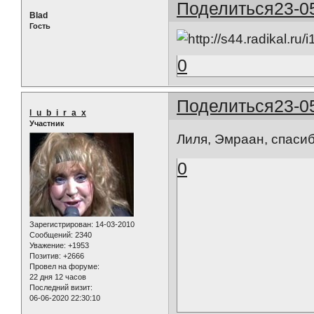
Поделиться
23-0
Blad
Гость
0
Поделиться
23-0
l_u_b_i_r_a_x
Участник
Лиля, Эмраан, спасиб
0
Зарегистрирован
: 14-03-2010
Сообщений:
2340
Уважение:
+1953
Позитив:
+2666
Провел на форуме:
22 дня 12 часов
Последний визит:
06-06-2020 22:30:10