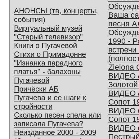
Обсужд
АНОНСЫ (тв, концерты,
Ваша с
события)
песня А
Виртуальный музей
Обсужд
"Старый телевизор"
1990 - 
Книги о Пугачевой
встречи
Стихи о Примадонне
(полнос
"Изнанка парадного
Zielona 
платья" - балахоны
ВИДЕО /
Пугачевой
Золотой
Причёски АБ
ВИДЕО /
Пугачева и ее шаги к
Сопот 1
стройности
ВИДЕО o
Сколько песен спела или
Сопот 1
записала Пугачева?
ВИДЕО o
Неизданное 2000 - 2009
Пестрый