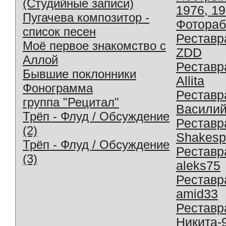
(Студийные записи)
1976, 1
Пугачева композитор -
Фотораб
список песен
Реставр
Моё первое знакомство с
ZDD
Аллой
Реставр
Бывшие поклонники
Allita
Фонограмма
Реставр
группа "Рецитал"
Василий
Трёп - Флуд / Обсуждение
Реставр
(2)
Shakesp
Трёп - Флуд / Обсуждение
Реставр
(3)
aleks75
Реставр
amid33
Реставр
Никита-