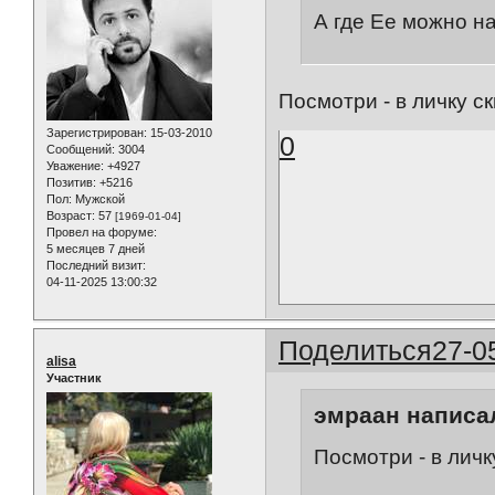
А где Ее можно н
Посмотри - в личку ск
Зарегистрирован
: 15-03-2010
0
Сообщений:
3004
Уважение:
+4927
Позитив:
+5216
Пол:
Мужской
Возраст:
57
[1969-01-04]
Провел на форуме:
5 месяцев 7 дней
Последний визит:
04-11-2025 13:00:32
Поделиться
27-0
alisa
Участник
эмраан написал
Посмотри - в личк