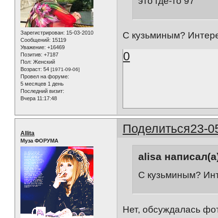
это где-то 97
Зарегистрирован
: 15-03-2010
С кузьминым? Интер
Сообщений:
15119
Уважение:
+16469
0
Позитив:
+7187
Пол:
Женский
Возраст:
54
[1971-09-06]
Провел на форуме:
5 месяцев 1 день
Последний визит:
Вчера 11:17:48
Поделиться
23-0
Allita
Муза ФОРУМА
alisa написал(а
С кузьминым? Ин
Нет, обсуждалась фо