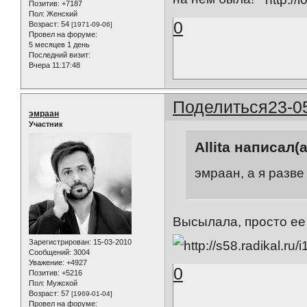
Позитив:
+7187
Пол:
Женский
0
Возраст:
54
[1971-09-06]
Провел на форуме:
5 месяцев 1 день
Последний визит:
Вчера 11:17:48
Поделиться
23-0
эмраан
Участник
Allita написал(а
эмраан, а я разв
Высылала, просто ее 
Зарегистрирован
: 15-03-2010
Сообщений:
3004
Уважение:
+4927
0
Позитив:
+5216
Пол:
Мужской
Возраст:
57
[1969-01-04]
Провел на форуме: