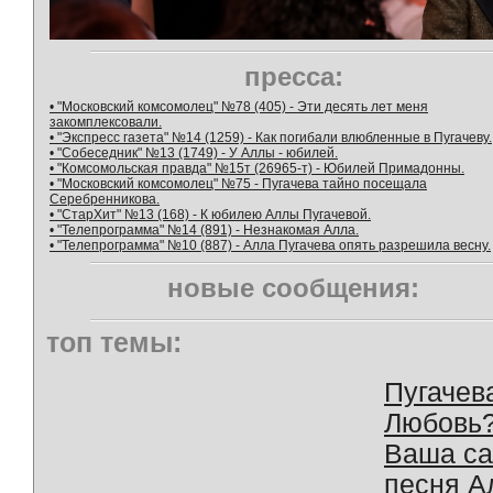
пресса:
• "Московский комсомолец" №78 (405) - Эти десять лет меня
закомплексовали.
• "Экспресс газета" №14 (1259) - Как погибали влюбленные в Пугачеву.
• "Собеседник" №13 (1749) - У Аллы - юбилей.
• "Комсомольская правда" №15т (26965-т) - Юбилей Примадонны.
• "Московский комсомолец" №75 - Пугачева тайно посещала
Серебренникова.
• "СтарХит" №13 (168) - К юбилею Аллы Пугачевой.
• "Телепрограмма" №14 (891) - Незнакомая Алла.
• "Телепрограмма" №10 (887) - Алла Пугачева опять разрешила весну.
новые сообщения:
топ темы:
Пугачев
Любовь
Ваша с
песня А