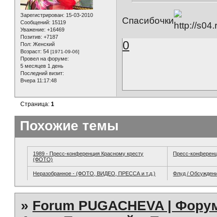
Зарегистрирован
: 15-03-2010
Спасибочки
Сообщений:
15119
Уважение:
+16469
Позитив:
+7187
0
Пол:
Женский
Возраст:
54
[1971-09-06]
Провел на форуме:
5 месяцев 1 день
Последний визит:
Вчера 11:17:48
Страница:
1
Похожие темы
1989 - Пресс-конференция Красному кресту
Пресс-конферен
(ФОТО)
Неразобранное - (ФОТО, ВИДЕО, ПРЕССА и т.д.)
Флуд / Обсужден
»
Forum PUGACHEVA | Форум