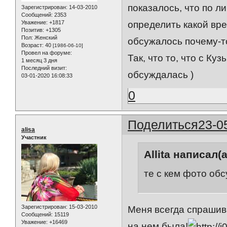
показалось, что по ли
Зарегистрирован
: 14-03-2010
Сообщений:
2353
Уважение:
+1817
определить какой вре
Позитив:
+1305
Пол:
Женский
обсужалось почему-то
Возраст:
40
[1986-06-10]
Провел на форуме:
Так, что то, что с К
1 месяц 3 дня
Последний визит:
обсуждалась )
03-01-2020 16:08:33
0
Поделиться
23-0
alisa
Участник
Allita написал(а
те с кем фото об
Зарегистрирован
: 15-03-2010
Меня всегда спрашив
Сообщений:
15119
Уважение:
+16469
на нем была!