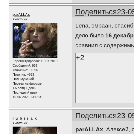
Поделиться
23-0
parALLAx
Участник
Lena, эмраан, спасиб
дело было
16 декабря
сравнил с содержимым
+2
Зарегистрирован
: 15-03-2010
Сообщений:
933
Уважение:
+1096
Позитив:
+663
Пол:
Мужской
Провел на форуме:
1 месяц 1 день
Последний визит:
15-06-2026 13:13:31
Поделиться
23-0
l_u_b_i_r_a_x
Участник
parALLAx
, Алексей, 