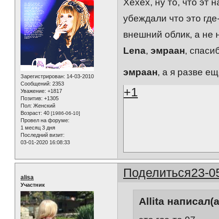
Хехех, ну то, что эт 
убеждали что это где
внешний облик, а не н
Lena
,
эмраан
, спаси
эмраан
, а я разве 
Зарегистрирован
: 14-03-2010
Сообщений:
2353
+1
Уважение:
+1817
Позитив:
+1305
Пол:
Женский
Возраст:
40
[1986-06-10]
Провел на форуме:
1 месяц 3 дня
Последний визит:
03-01-2020 16:08:33
Поделиться
23-0
alisa
Участник
Allita написал(а