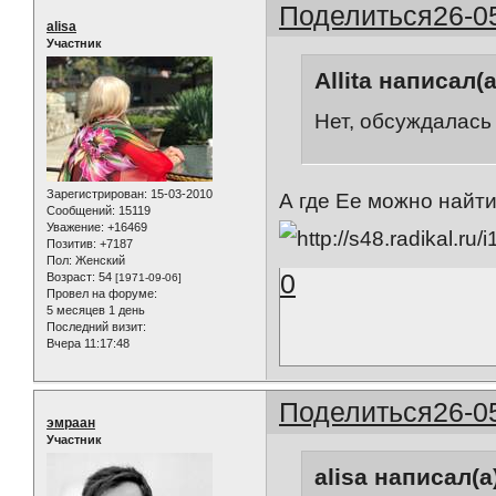
Поделиться
26-0
alisa
Участник
Allita написал(а
Нет, обсуждалась
Зарегистрирован
: 15-03-2010
А где Ее можно найт
Сообщений:
15119
Уважение:
+16469
Позитив:
+7187
Пол:
Женский
0
Возраст:
54
[1971-09-06]
Провел на форуме:
5 месяцев 1 день
Последний визит:
Вчера 11:17:48
Поделиться
26-0
эмраан
Участник
alisa написал(а