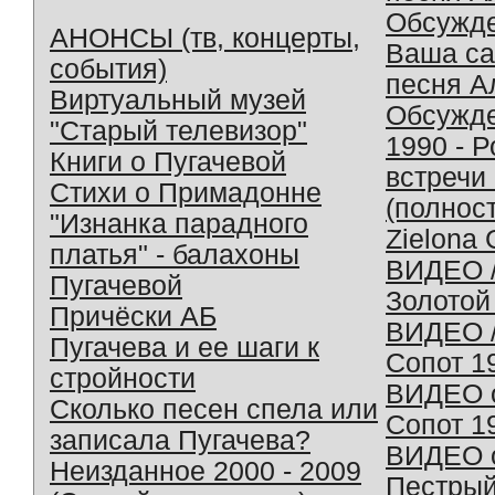
Обсужд
АНОНСЫ (тв, концерты,
Ваша с
события)
песня А
Виртуальный музей
Обсужд
"Старый телевизор"
1990 - 
Книги о Пугачевой
встречи
Стихи о Примадонне
(полнос
"Изнанка парадного
Zielona 
платья" - балахоны
ВИДЕО /
Пугачевой
Золотой
Причёски АБ
ВИДЕО /
Пугачева и ее шаги к
Сопот 1
стройности
ВИДЕО o
Сколько песен спела или
Сопот 1
записала Пугачева?
ВИДЕО o
Неизданное 2000 - 2009
Пестрый