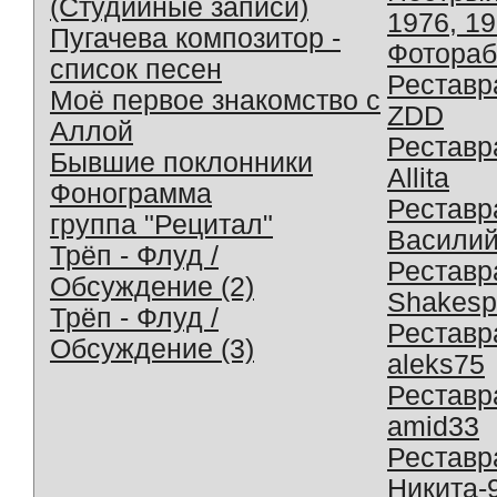
(Студийные записи)
1976, 1
Пугачева композитор -
Фотораб
список песен
Реставр
Моё первое знакомство с
ZDD
Аллой
Реставр
Бывшие поклонники
Allita
Фонограмма
Реставр
группа "Рецитал"
Василий
Трёп - Флуд /
Реставр
Обсуждение (2)
Shakesp
Трёп - Флуд /
Реставр
Обсуждение (3)
aleks75
Реставр
amid33
Реставр
Никита-