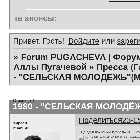
тв анонсы:
Привет, Гость!
Войдите
или
зарег
»
Forum PUGACHEVA | Форум
Аллы Пугачевой
»
Пресса (Г
- "СЕЛЬСКАЯ МОЛОДЁЖЬ"(МО
Страница:
1
1980 - "СЕЛЬСКАЯ МОЛОДЁЖ
Поделиться
23-0
эмраан
Участник
Еще один архивный журнальчик... Ско