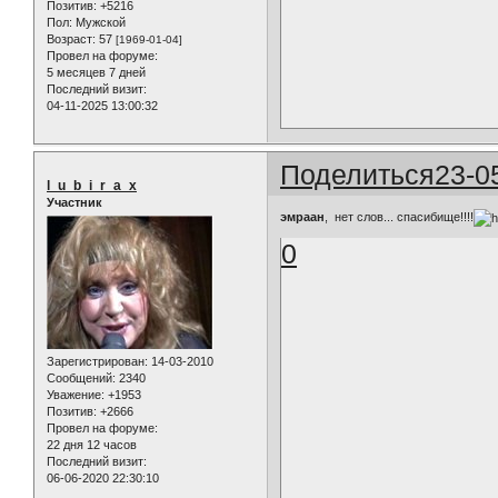
Позитив:
+5216
Пол:
Мужской
Возраст:
57
[1969-01-04]
Провел на форуме:
5 месяцев 7 дней
Последний визит:
04-11-2025 13:00:32
Поделиться
23-0
l_u_b_i_r_a_x
Участник
эмраан
, нет слов... спасибище!!!!
0
Зарегистрирован
: 14-03-2010
Сообщений:
2340
Уважение:
+1953
Позитив:
+2666
Провел на форуме:
22 дня 12 часов
Последний визит:
06-06-2020 22:30:10