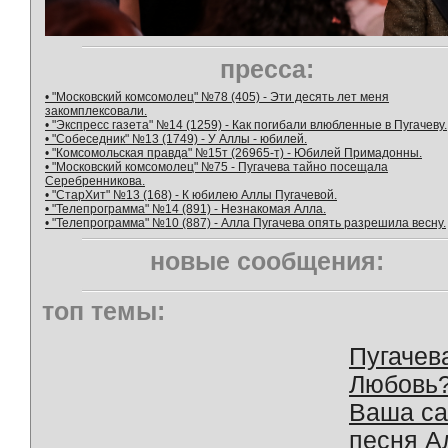
пресса:
• "Московский комсомолец" №78 (405) - Эти десять лет меня
закомплексовали.
• "Экспресс газета" №14 (1259) - Как погибали влюбленные в Пугачеву.
• "Собеседник" №13 (1749) - У Аллы - юбилей.
• "Комсомольская правда" №15т (26965-т) - Юбилей Примадонны.
• "Московский комсомолец" №75 - Пугачева тайно посещала
Серебренникова.
• "СтарХит" №13 (168) - К юбилею Аллы Пугачевой.
• "Телепрограмма" №14 (891) - Незнакомая Алла.
• "Телепрограмма" №10 (887) - Алла Пугачева опять разрешила весну.
новые сообщения:
топ темы:
Пугачев
Любовь
Ваша с
песня А