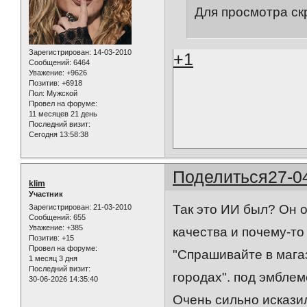
Для просмотра ск
Зарегистрирован
: 14-03-2010
+1
Сообщений:
6464
Уважение:
+9626
Позитив:
+6918
Пол:
Мужской
Провел на форуме:
11 месяцев 21 день
Последний визит:
Сегодня 13:58:38
Поделиться
27-0
klim
Участник
Так это ИИ был? Он о
Зарегистрирован
: 21-03-2010
Сообщений:
655
Уважение:
+385
качества и почему-то
Позитив:
+15
Провел на форуме:
"Спрашивайте в магаз
1 месяц 3 дня
Последний визит:
городах". под эмблем
30-06-2026 14:35:40
Очень сильно искази