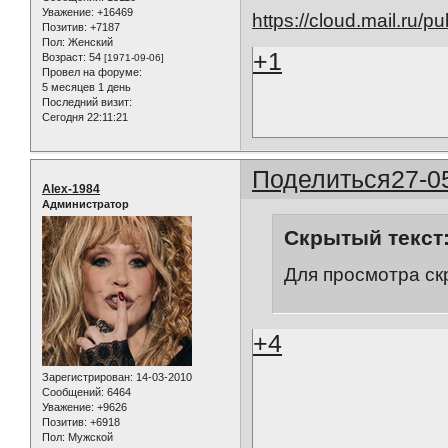
Уважение:
+16469
https://cloud.mail.ru
Позитив:
+7187
Пол:
Женский
+1
Возраст:
54
[1971-09-06]
Провел на форуме:
5 месяцев 1 день
Последний визит:
Сегодня 22:11:21
Поделиться
27-0
Alex-1984
Администратор
Скрытый текст
Для просмотра ск
+4
Зарегистрирован
: 14-03-2010
Сообщений:
6464
Уважение:
+9626
Позитив:
+6918
Пол:
Мужской