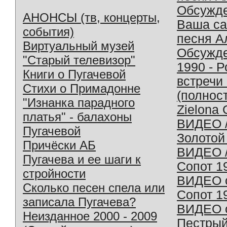
Обсужд
АНОНСЫ (тв, концерты,
Ваша с
события)
песня А
Виртуальный музей
Обсужд
"Старый телевизор"
1990 - 
Книги о Пугачевой
встречи
Стихи о Примадонне
(полнос
"Изнанка парадного
Zielona 
платья" - балахоны
ВИДЕО /
Пугачевой
Золотой
Причёски АБ
ВИДЕО /
Пугачева и ее шаги к
Сопот 1
стройности
ВИДЕО o
Сколько песен спела или
Сопот 1
записала Пугачева?
ВИДЕО o
Неизданное 2000 - 2009
Пестрый