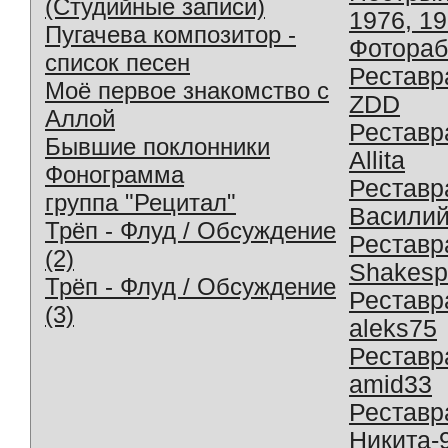
(Студийные записи)
1976, 1
Пугачева композитор -
Фотораб
список песен
Реставр
Моё первое знакомство с
ZDD
Аллой
Реставр
Бывшие поклонники
Allita
Фонограмма
Реставр
группа "Рецитал"
Василий
Трёп - Флуд / Обсуждение
Реставр
(2)
Shakesp
Трёп - Флуд / Обсуждение
Реставр
(3)
aleks75
Реставр
amid33
Реставр
Никита-