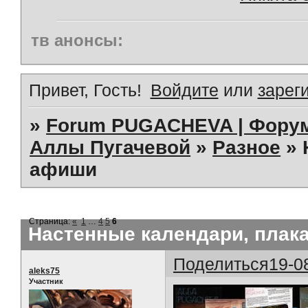
тв анонсы:
Привет, Гость!
Войдите
или
зарег
»
Forum PUGACHEVA | Форум
Аллы Пугачевой
»
Разное
»
афиши
Страница:
«
1
…
4
5
6
Настенные календари, плак
Поделиться
19-0
aleks75
Участник