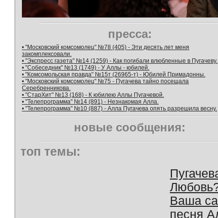
пресса:
• "Московский комсомолец" №78 (405) - Эти десять лет меня
закомплексовали.
• "Экспресс газета" №14 (1259) - Как погибали влюбленные в Пугачеву.
• "Собеседник" №13 (1749) - У Аллы - юбилей.
• "Комсомольская правда" №15т (26965-т) - Юбилей Примадонны.
• "Московский комсомолец" №75 - Пугачева тайно посещала
Серебренникова.
• "СтарХит" №13 (168) - К юбилею Аллы Пугачевой.
• "Телепрограмма" №14 (891) - Незнакомая Алла.
• "Телепрограмма" №10 (887) - Алла Пугачева опять разрешила весну.
новые сообщения:
топ темы:
Пугачев
Любовь
Ваша с
песня А