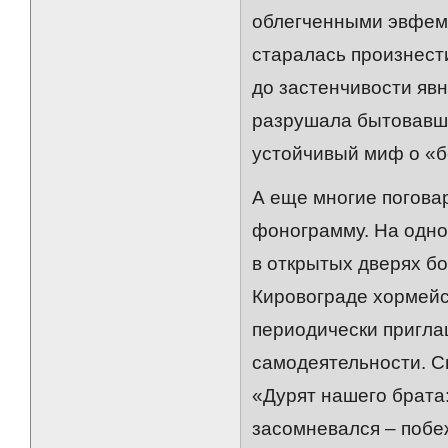
облегченными эвфеми
старалась произнест
до застенчивости яв
разрушала бытовавш
устойчивый миф о «б
А еще многие поговар
фонограмму. На одном
в открытых дверях бо
Кировограде хормейс
периодически пригла
самодеятельности. С
«Дурят нашего брата
засомневался – побе