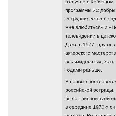
в случае с Кобзоном,
программы «С добрым
сотрудничества с ра
мне влюбиться» и «Н
телевидении в детск
Даже в 1977 году он
актерского мастерств
восьмидесятых, хотя
годами раньше.
В первые постсоветс
российской эстрады.
было присвоить ей ещ
в середине 1970-х о
эстраде. Во-вторых, 