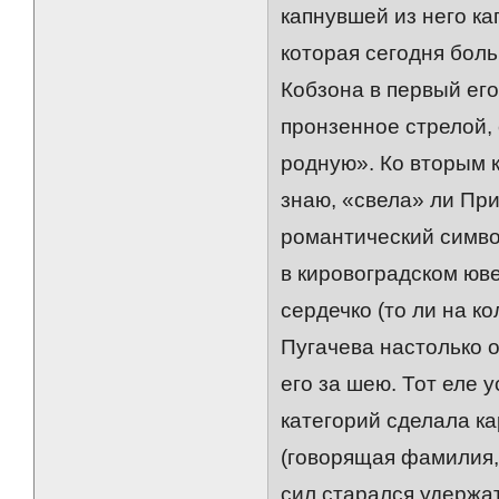
капнувшей из него ка
которая сегодня бол
Кобзона в первый его
пронзенное стрелой,
родную». Ко вторым к
знаю, «свела» ли Пр
романтический символ
в кировоградском юв
сердечко (то ли на ко
Пугачева настолько о
его за шею. Тот еле 
категорий сделала к
(говорящая фамилия,
сил старался удержа