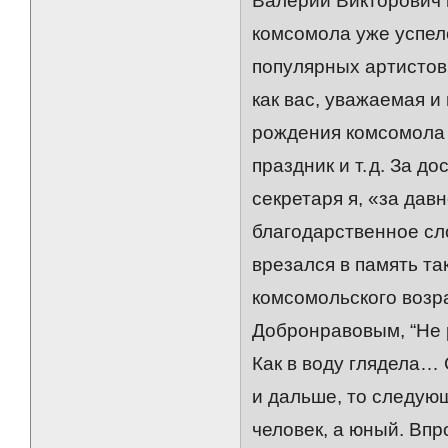
Валерий Викторович 
комсомола уже успел
популярных артистов,
как вас, уважаемая и
рождения комсомола 
праздник и т. д. За 
секретаря я, «за дав
благодарственное сл
врезался в память та
комсомольского возра
Добронравовым, “Не 
Как в воду глядела… 
и дальше, то следую
человек, а юный. Впр