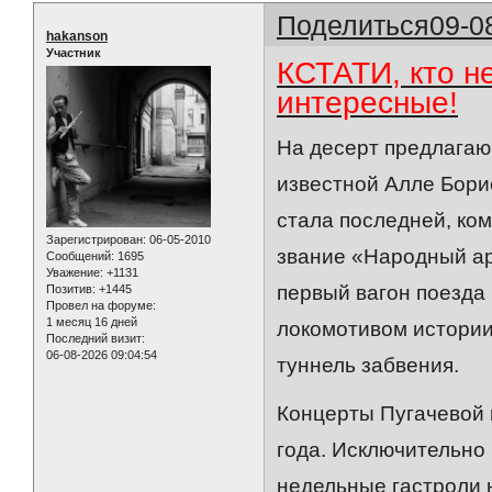
Поделиться
09-0
hakanson
Участник
КСТАТИ, кто н
интересные!
На десерт предлагаю
известной Алле Борис
стала последней, ко
Зарегистрирован
: 06-05-2010
звание «Народный ар
Сообщений:
1695
Уважение:
+1131
первый вагон поезда
Позитив:
+1445
Провел на форуме:
1 месяц 16 дней
локомотивом истории 
Последний визит:
06-08-2026 09:04:54
туннель забвения.
Концерты Пугачевой 
года. Исключительно
недельные гастроли 