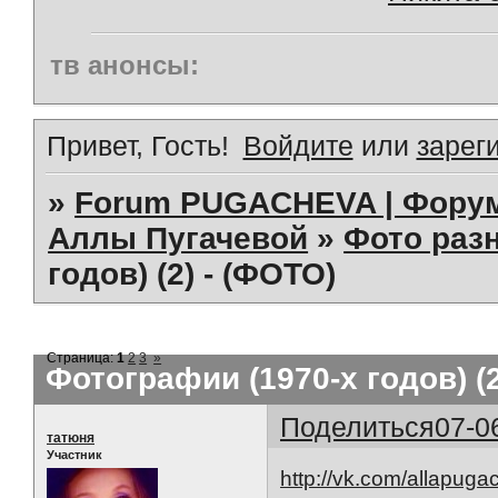
тв анонсы:
Привет, Гость!
Войдите
или
зарег
»
Forum PUGACHEVA | Форум
Аллы Пугачевой
»
Фото раз
годов) (2) - (ФОТО)
Страница:
1
2
3
»
Фотографии (1970-х годов) (2
Поделиться
07-0
татюня
Участник
http://vk.com/allapug