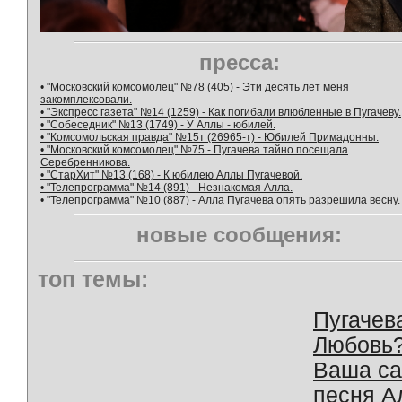
пресса:
• "Московский комсомолец" №78 (405) - Эти десять лет меня
закомплексовали.
• "Экспресс газета" №14 (1259) - Как погибали влюбленные в Пугачеву.
• "Собеседник" №13 (1749) - У Аллы - юбилей.
• "Комсомольская правда" №15т (26965-т) - Юбилей Примадонны.
• "Московский комсомолец" №75 - Пугачева тайно посещала
Серебренникова.
• "СтарХит" №13 (168) - К юбилею Аллы Пугачевой.
• "Телепрограмма" №14 (891) - Незнакомая Алла.
• "Телепрограмма" №10 (887) - Алла Пугачева опять разрешила весну.
новые сообщения:
топ темы:
Пугачев
Любовь
Ваша с
песня А