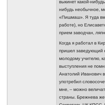
выкинет какой-нибудь
нибудь необычное, мо
«Пишмаш». Я туда вме
работе), но Елисавет
прием заводчан, ляпн
Когда я работал в Ки
пришел заведующий о
молодому учителю, к
выступления не помн
Анатолий Иванович вы
употребил словосоче
мне, – можно велича
страны. Брежнева же
Секретарь ЦК КПСС,