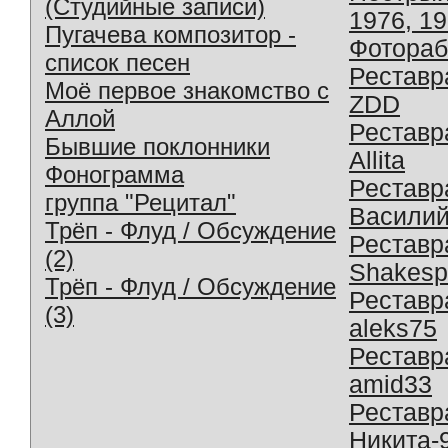
(Студийные записи)
1976, 1
Пугачева композитор -
Фотораб
список песен
Реставр
Моё первое знакомство с
ZDD
Аллой
Реставр
Бывшие поклонники
Allita
Фонограмма
Реставр
группа "Рецитал"
Василий
Трёп - Флуд / Обсуждение
Реставр
(2)
Shakesp
Трёп - Флуд / Обсуждение
Реставр
(3)
aleks75
Реставр
amid33
Реставр
Никита-