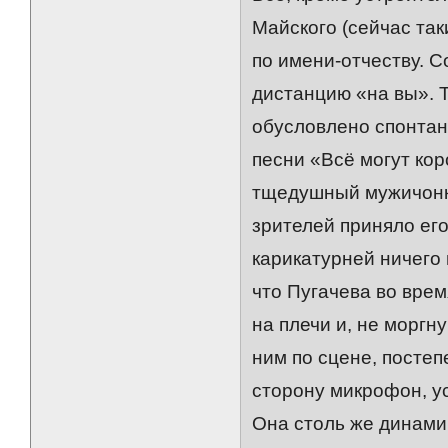
Майского (сейчас та
по имени-отчеству. С
дистанцию «на вы». 
обусловлено спонтан
песни «Всё могут ко
тщедушный мужичонка
зрителей приняло его 
карикатурней ничего
что Пугачева во вре
на плечи и, не моргн
ним по сцене, постеп
сторону микрофон, ус
Она столь же динами