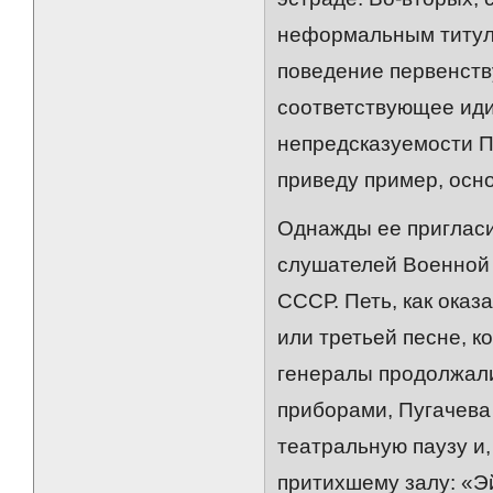
неформальным титуло
поведение первенств
соответствующее ид
непредсказуемости П
приведу пример, осно
Однажды ее пригласи
слушателей Военной
СССР. Петь, как оказ
или третьей песне, к
генералы продолжали
приборами, Пугачева
театральную паузу и
притихшему залу: «Эй