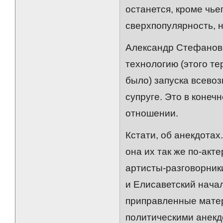
останется, кроме чь
сверхпопулярность, н
Александр Стефанови
технологию (этого те
было) запуска всево
супруге. Это в конеч
отношении.
Кстати, об анекдотах
она их так же по-акт
артисты-разговорники
и Елисаветский начал
приправленные мате
политическими анекд