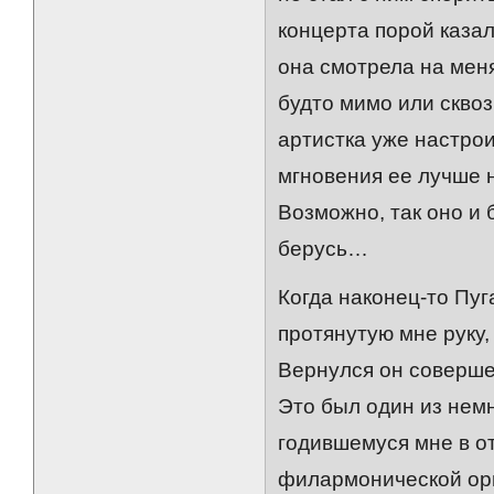
концерта порой казал
она смотрела на мен
будто мимо или сквоз
артистка уже настро
мгновения ее лучше н
Возможно, так оно и 
берусь…
Когда наконец-то Пуг
протянутую мне руку,
Вернулся он соверше
Это был один из немн
годившемуся мне в о
филармонической орг