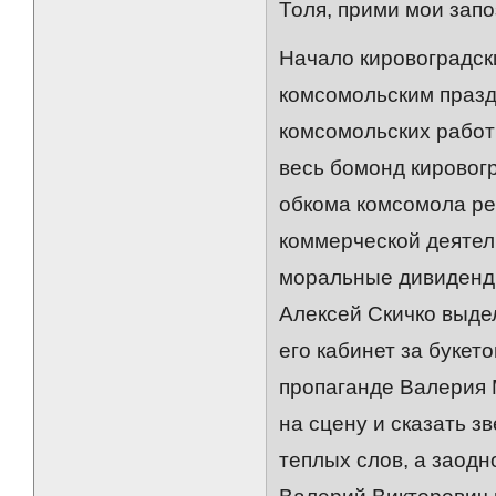
Толя, прими мои зап
Начало кировоградск
комсомольским праз
комсомольских работн
весь бомонд кировогр
обкома комсомола реш
коммерческой деятел
моральные дивиденды
Алексей Скичко выде
его кабинет за букет
пропаганде Валерия 
на сцену и сказать з
теплых слов, а заодн