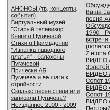
Обсужд
АНОНСЫ (тв, концерты,
Ваша с
события)
песня А
Виртуальный музей
Обсужд
"Старый телевизор"
1990 - 
Книги о Пугачевой
встречи
Стихи о Примадонне
(полнос
"Изнанка парадного
Zielona 
платья" - балахоны
ВИДЕО /
Пугачевой
Золотой
Причёски АБ
ВИДЕО /
Пугачева и ее шаги к
Сопот 1
стройности
ВИДЕО o
Сколько песен спела или
Сопот 1
записала Пугачева?
ВИДЕО o
Неизданное 2000 - 2009
Пестрый