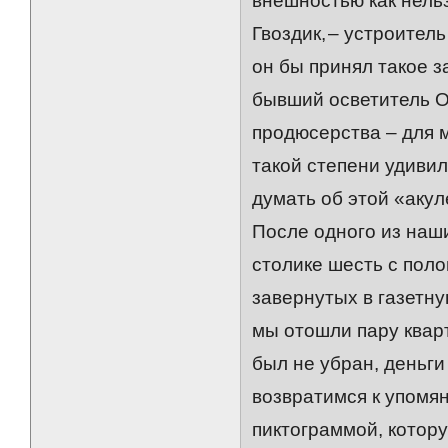
внешностью как нель
Гвоздик, – устроител
он бы принял такое з
бывший осветитель О
продюсерства – для м
такой степени удивил
думать об этой «аку
После одного из наш
столике шесть с пол
завернутых в газетну
мы отошли пару кварт
был не убран, деньг
возвратимся к упомя
пиктограммой, котору