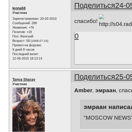
Поделиться
24-0
leona68
Участник
Зарегистрирован
: 20-03-2010
спасибо!
Сообщений:
288
Уважение:
+76
Позитив:
+18
0
Пол:
Женский
Возраст:
58
[1968-07-24]
Провел на форуме:
9 дней 8 часов
Последний визит:
12-06-2015 18:13:14
Поделиться
25-0
Tanya Sharay
Участник
Amber
,
эмраан
, спас
эмраан написал
"MOSCOW NEWS" -