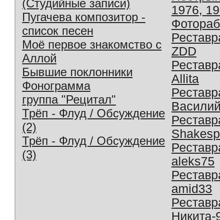
(Студийные записи)
1976, 1
Пугачева композитор -
Фотораб
список песен
Реставр
Моё первое знакомство с
ZDD
Аллой
Реставр
Бывшие поклонники
Allita
Фонограмма
Реставр
группа "Рецитал"
Василий
Трёп - Флуд / Обсуждение
Реставр
(2)
Shakesp
Трёп - Флуд / Обсуждение
Реставр
(3)
aleks75
Реставр
amid33
Реставр
Никита-