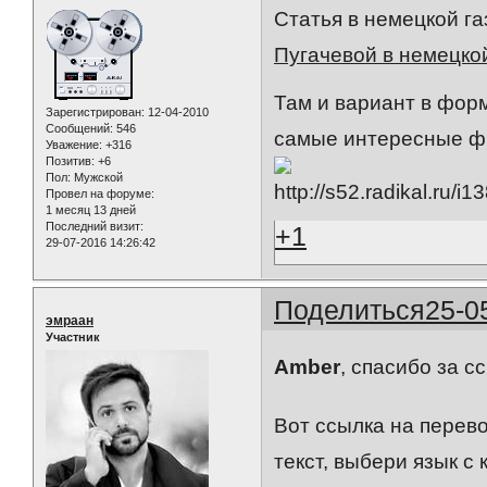
Статья в немецкой г
Пугачевой в немецкой
Там и вариант в фор
Зарегистрирован
: 12-04-2010
Сообщений:
546
самые интересные фр
Уважение:
+316
Позитив:
+6
Пол:
Мужской
Провел на форуме:
1 месяц 13 дней
Последний визит:
+1
29-07-2016 14:26:42
Поделиться
25-0
эмраан
Участник
Amber
, спасибо за с
Вот ссылка на перев
текст, выбери язык с 