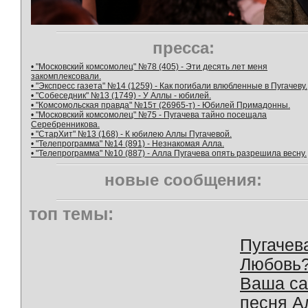
пресса:
• "Московский комсомолец" №78 (405) - Эти десять лет меня
закомплексовали.
• "Экспресс газета" №14 (1259) - Как погибали влюбленные в Пугачеву.
• "Собеседник" №13 (1749) - У Аллы - юбилей.
• "Комсомольская правда" №15т (26965-т) - Юбилей Примадонны.
• "Московский комсомолец" №75 - Пугачева тайно посещала
Серебренникова.
• "СтарХит" №13 (168) - К юбилею Аллы Пугачевой.
• "Телепрограмма" №14 (891) - Незнакомая Алла.
• "Телепрограмма" №10 (887) - Алла Пугачева опять разрешила весну.
новые сообщения:
топ темы:
Пугачев
Любовь
Ваша с
песня А