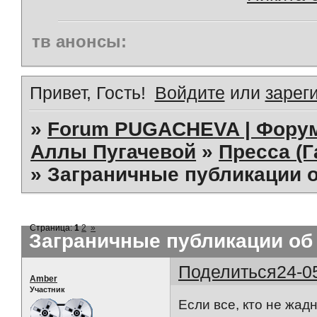
тв анонсы:
Привет, Гость!
Войдите
или
зарег
»
Forum PUGACHEVA | Форум
Аллы Пугачевой
»
Пресса (Г
»
Заграничные публикации о
Страница:
1
2
»
Заграничные публикации об 
Поделиться
24-0
Amber
Участник
Если все, кто не жад