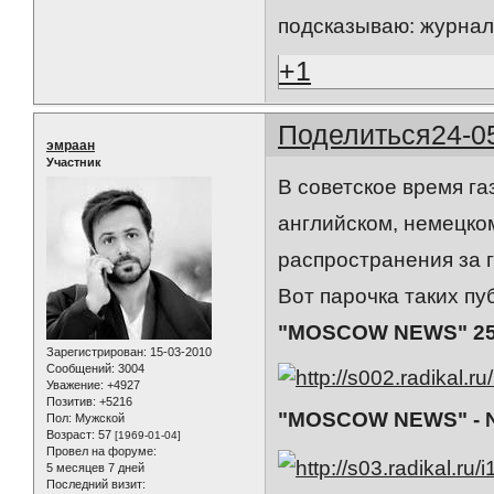
подсказываю: журнал
+1
Поделиться
24-0
эмраан
Участник
В советское время га
английском, немецком
распространения за г
Вот парочка таких пу
"MOSCOW NEWS" 25.
Зарегистрирован
: 15-03-2010
Сообщений:
3004
Уважение:
+4927
Позитив:
+5216
"MOSCOW NEWS" - №
Пол:
Мужской
Возраст:
57
[1969-01-04]
Провел на форуме:
5 месяцев 7 дней
Последний визит: