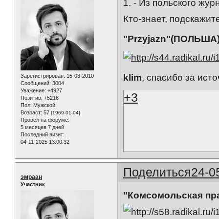
1. - Из польского жур
Кто-знает, подскажите
"Przyjazn"(ПОЛЬША)
klim
, спасибо за источн
Зарегистрирован
: 15-03-2010
Сообщений:
3004
Уважение:
+4927
+3
Позитив:
+5216
Пол:
Мужской
Возраст:
57
[1969-01-04]
Провел на форуме:
5 месяцев 7 дней
Последний визит:
04-11-2025 13:00:32
Поделиться
24-0
эмраан
Участник
"Комсомольская пра