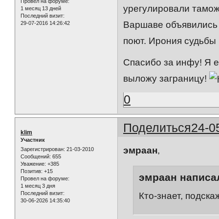
Провел на форуме:
урегулировали тамож
1 месяц 13 дней
Последний визит:
Варшаве объявились 
29-07-2016 14:26:42
поют. Ирония судьбы к
Спасибо за инфу! Я е
выложу заграницу!
0
Поделиться
24-0
klim
Участник
эмраан
,
Зарегистрирован
: 21-03-2010
Сообщений:
655
Уважение:
+385
Позитив:
+15
эмраан написал
Провел на форуме:
1 месяц 3 дня
Последний визит:
Кто-знает, подска
30-06-2026 14:35:40