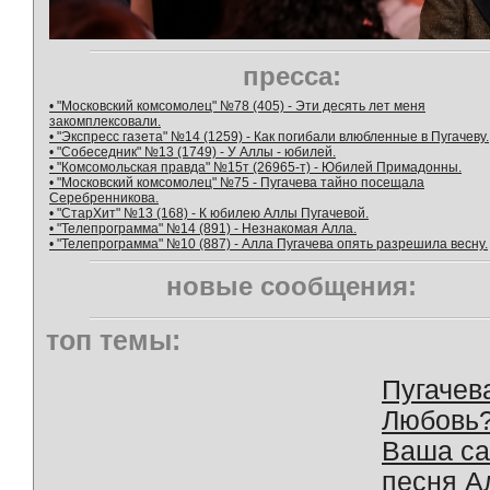
пресса:
• "Московский комсомолец" №78 (405) - Эти десять лет меня
закомплексовали.
• "Экспресс газета" №14 (1259) - Как погибали влюбленные в Пугачеву.
• "Собеседник" №13 (1749) - У Аллы - юбилей.
• "Комсомольская правда" №15т (26965-т) - Юбилей Примадонны.
• "Московский комсомолец" №75 - Пугачева тайно посещала
Серебренникова.
• "СтарХит" №13 (168) - К юбилею Аллы Пугачевой.
• "Телепрограмма" №14 (891) - Незнакомая Алла.
• "Телепрограмма" №10 (887) - Алла Пугачева опять разрешила весну.
новые сообщения:
топ темы:
Пугачев
Любовь
Ваша с
песня А