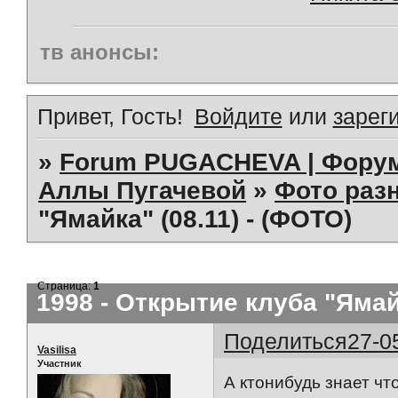
тв анонсы:
Привет, Гость!
Войдите
или
зарег
»
Forum PUGACHEVA | Форум
Аллы Пугачевой
»
Фото раз
"Ямайка" (08.11) - (ФОТО)
Страница:
1
1998 - Открытие клуба "Ямайк
Поделиться
27-0
Vasilisa
Участник
А ктонибудь знает чт