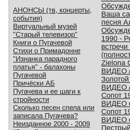
Обсужд
АНОНСЫ (тв, концерты,
Ваша с
события)
песня А
Виртуальный музей
Обсужд
"Старый телевизор"
1990 - 
Книги о Пугачевой
встречи
Стихи о Примадонне
(полнос
"Изнанка парадного
Zielona 
платья" - балахоны
ВИДЕО /
Пугачевой
Золотой
Причёски АБ
ВИДЕО /
Пугачева и ее шаги к
Сопот 1
стройности
ВИДЕО o
Сколько песен спела или
Сопот 1
записала Пугачева?
ВИДЕО o
Неизданное 2000 - 2009
Пестрый