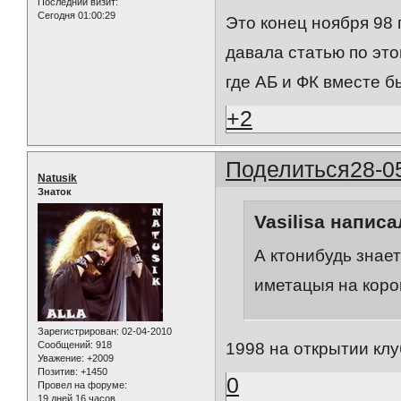
Последний визит:
Сегодня 01:00:29
Это конец ноября 98 
давала статью по это
где АБ и ФК вместе б
+2
Поделиться
28-0
Natusik
Знаток
Vasilisa написа
А ктонибудь знает
иметацыя на коро
Зарегистрирован
: 02-04-2010
Сообщений:
918
1998 на открытии кл
Уважение:
+2009
Позитив:
+1450
0
Провел на форуме:
19 дней 16 часов