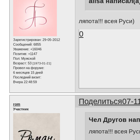
alisa написал(а
ляпота!!! всея Руси)
0
Зарегистрирован
: 29-05-2012
Сообщений:
6855
Уважение:
+16046
Позитив:
+1147
Пол:
Мужской
Возраст:
53
[1973-01-21]
Провел на форуме:
6 месяцев 15 дней
Последний визит:
Вчера 22:48:59
Поделиться
07-1
rom
Участник
Чел Другов нап
ляпота!!! всея Рус