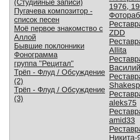
(Студийные записи)
1976, 1
Пугачева композитор -
Фотораб
список песен
Реставр
Моё первое знакомство с
ZDD
Аллой
Реставр
Бывшие поклонники
Allita
Фонограмма
Реставр
группа "Рецитал"
Василий
Трёп - Флуд / Обсуждение
Реставр
(2)
Shakesp
Трёп - Флуд / Обсуждение
Реставр
(3)
aleks75
Реставр
amid33
Реставр
Никита-