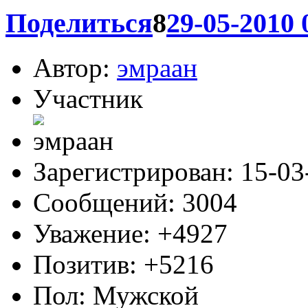
10 лет каналу "ТВ-Цент
А что тут только две песн
0
Поделиться
8
29-05-2010 
Автор:
эмраан
Участник
Зарегистрирован
: 15-0