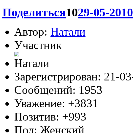
Как это две? Только перед
четыре. Проверьте еще ра
две, значит сбой при загр
0
Поделиться
10
29-05-2010
Автор:
Натали
Участник