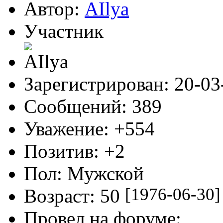
AIlya -
Все нормально. Скачала в
0
Поделиться
11
29-05-2010
Автор:
AIlya
Участник
Зарегистрирован
: 20-0
Сообщений:
389