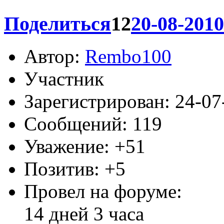
Все нормально. Скачала
Lena
, проверяй свою зака
скачала
0
Поделиться
12
20-08-2010
Автор:
Rembo100
Участник
Зарегистрирован
: 24-0