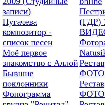
2009 (Студийные
online
записи)
Пестр
Пугачева
(ГДР) 
композитор -
ВИДЕ
список песен
Фотор
Моё первое
Natusi
знакомство с Аллой
Реста
Бывшие
ФОТО 
поклонники
Реста
Фонограмма
ФОТО -
группа "Рецитал"
Реста