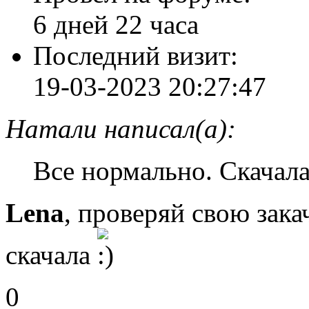
Уважение:
+554
Позитив:
+2
Пол:
Мужской
[1976-06-30]
Возраст:
50
Провел на форуме:
6 дней 22 часа
Последний визит:
19-03-2023 20:27:47
Натали написал(а):