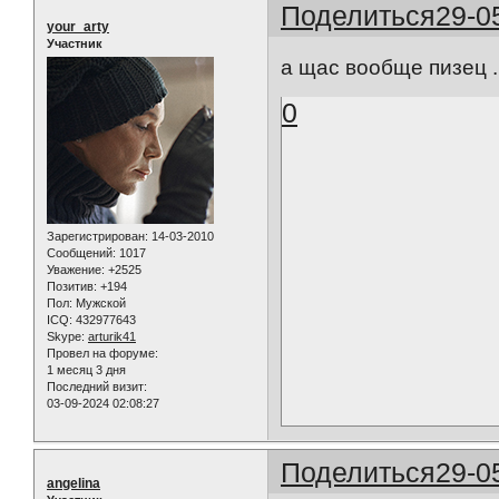
Поделиться
29-0
your_arty
Участник
а щас вообще пизец ..
0
Зарегистрирован
: 14-03-2010
Сообщений:
1017
Уважение:
+2525
Позитив:
+194
Пол:
Мужской
ICQ:
432977643
Skype:
arturik41
Провел на форуме:
1 месяц 3 дня
Последний визит:
03-09-2024 02:08:27
Поделиться
29-0
angelina