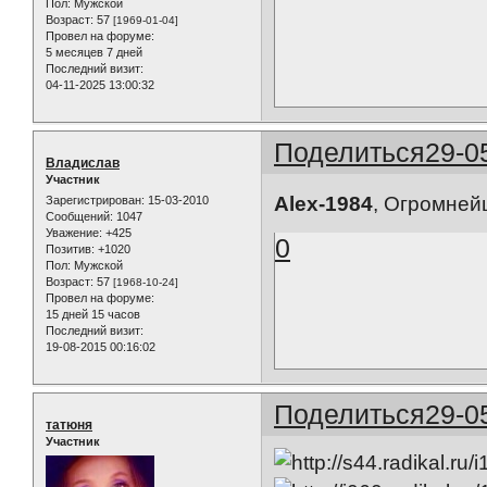
Пол:
Мужской
Возраст:
57
[1969-01-04]
Провел на форуме:
5 месяцев 7 дней
Последний визит:
04-11-2025 13:00:32
Поделиться
29-0
Владислав
Участник
Alex-1984
, Огромнейш
Зарегистрирован
: 15-03-2010
Сообщений:
1047
Уважение:
+425
0
Позитив:
+1020
Пол:
Мужской
Возраст:
57
[1968-10-24]
Провел на форуме:
15 дней 15 часов
Последний визит:
19-08-2015 00:16:02
Поделиться
29-0
татюня
Участник