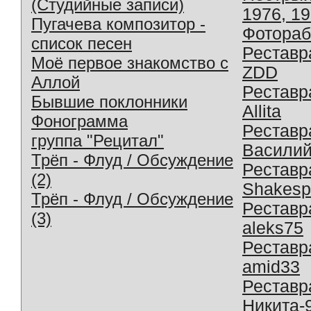
(Студийные записи)
1976, 1
Пугачева композитор -
Фотораб
список песен
Реставр
Моё первое знакомство с
ZDD
Аллой
Реставр
Бывшие поклонники
Allita
Фонограмма
Реставр
группа "Рецитал"
Василий
Трёп - Флуд / Обсуждение
Реставр
(2)
Shakesp
Трёп - Флуд / Обсуждение
Реставр
(3)
aleks75
Реставр
amid33
Реставр
Никита-