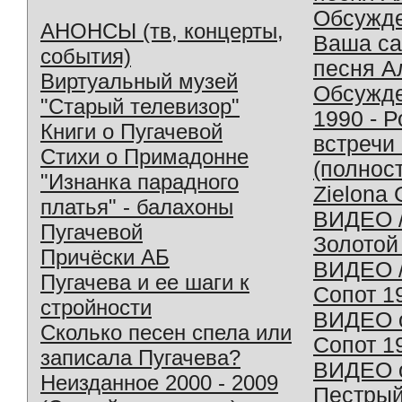
Обсужд
АНОНСЫ (тв, концерты,
Ваша с
события)
песня А
Виртуальный музей
Обсужд
"Старый телевизор"
1990 - 
Книги о Пугачевой
встречи
Стихи о Примадонне
(полнос
"Изнанка парадного
Zielona 
платья" - балахоны
ВИДЕО /
Пугачевой
Золотой
Причёски АБ
ВИДЕО /
Пугачева и ее шаги к
Сопот 1
стройности
ВИДЕО o
Сколько песен спела или
Сопот 1
записала Пугачева?
ВИДЕО o
Неизданное 2000 - 2009
Пестрый