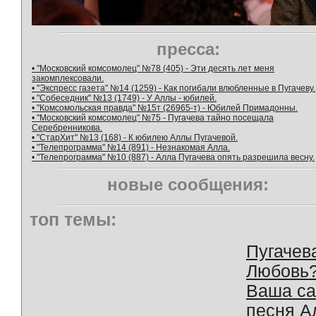
пресса:
• "Московский комсомолец" №78 (405) - Эти десять лет меня
закомплексовали.
• "Экспресс газета" №14 (1259) - Как погибали влюбленные в Пугачеву.
• "Собеседник" №13 (1749) - У Аллы - юбилей.
• "Комсомольская правда" №15т (26965-т) - Юбилей Примадонны.
• "Московский комсомолец" №75 - Пугачева тайно посещала
Серебренникова.
• "СтарХит" №13 (168) - К юбилею Аллы Пугачевой.
• "Телепрограмма" №14 (891) - Незнакомая Алла.
• "Телепрограмма" №10 (887) - Алла Пугачева опять разрешила весну.
новые сообщения:
топ темы:
Пугачев
Любовь
Ваша с
песня А