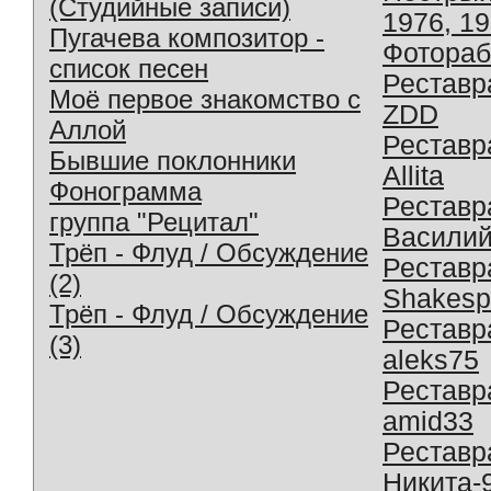
(Студийные записи)
1976, 1
Пугачева композитор -
Фотораб
список песен
Реставр
Моё первое знакомство с
ZDD
Аллой
Реставр
Бывшие поклонники
Allita
Фонограмма
Реставр
группа "Рецитал"
Василий
Трёп - Флуд / Обсуждение
Реставр
(2)
Shakesp
Трёп - Флуд / Обсуждение
Реставр
(3)
aleks75
Реставр
amid33
Реставр
Никита-