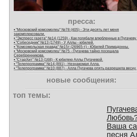
пресса:
• "Московский комсомолец" №78 (405) - Эти десять лет меня
закомплексовали.
• "Экспресс газета" №14 (1259) - Как погибали влюбленные в Пугачеву.
• "Собеседник" №13 (1749) - У Аллы - юбилей.
• "Комсомольская правда" №15т (26965-т) - Юбилей Примадонны.
• "Московский комсомолец" №75 - Пугачева тайно посещала
Серебренникова.
• "СтарХит" №13 (168) - К юбилею Аллы Пугачевой.
• "Телепрограмма" №14 (891) - Незнакомая Алла.
• "Телепрограмма" №10 (887) - Алла Пугачева опять разрешила весну.
новые сообщения:
топ темы:
Пугачев
Любовь
Ваша с
песня А