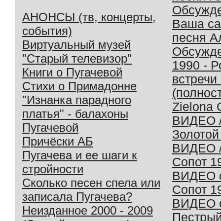
Обсужд
АНОНСЫ (тв, концерты,
Ваша с
события)
песня А
Виртуальный музей
Обсужд
"Старый телевизор"
1990 - 
Книги о Пугачевой
встречи
Стихи о Примадонне
(полнос
"Изнанка парадного
Zielona 
платья" - балахоны
ВИДЕО /
Пугачевой
Золотой
Причёски АБ
ВИДЕО /
Пугачева и ее шаги к
Сопот 1
стройности
ВИДЕО o
Сколько песен спела или
Сопот 1
записала Пугачева?
ВИДЕО o
Неизданное 2000 - 2009
Пестрый