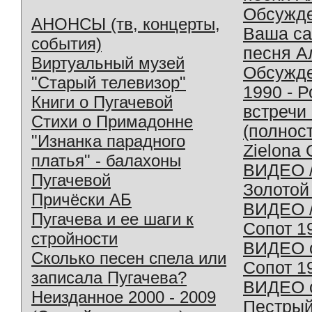
Обсужд
АНОНСЫ (тв, концерты,
Ваша с
события)
песня А
Виртуальный музей
Обсужд
"Старый телевизор"
1990 - 
Книги о Пугачевой
встречи
Стихи о Примадонне
(полнос
"Изнанка парадного
Zielona 
платья" - балахоны
ВИДЕО /
Пугачевой
Золотой
Причёски АБ
ВИДЕО /
Пугачева и ее шаги к
Сопот 1
стройности
ВИДЕО o
Сколько песен спела или
Сопот 1
записала Пугачева?
ВИДЕО o
Неизданное 2000 - 2009
Пестрый