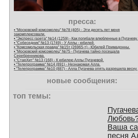
пресса:
• "Московский комсомолец" №78 (405) - Эти десять лет меня
закомплексовали.
• "Экспресс газета" №14 (1259) - Как погибали влюбленные в Пугачеву.
• "Собеседник" №13 (1749) - У Аллы - юбилей.
• "Комсомольская правда" №15т (26965-т) - Юбилей Примадонны.
• "Московский комсомолец" №75 - Пугачева тайно посещала
Серебренникова.
• "СтарХит" №13 (168) - К юбилею Аллы Пугачевой.
• "Телепрограмма" №14 (891) - Незнакомая Алла.
• "Телепрограмма" №10 (887) - Алла Пугачева опять разрешила весну.
новые сообщения:
топ темы:
Пугачев
Любовь
Ваша с
песня А