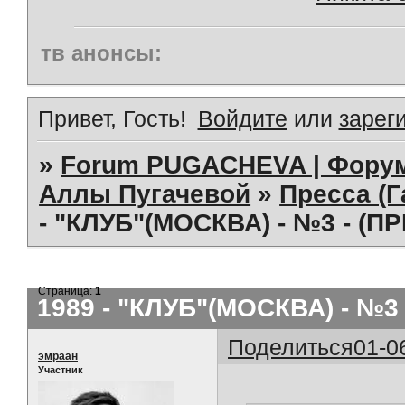
тв анонсы:
Привет, Гость!
Войдите
или
зарег
»
Forum PUGACHEVA | Форум
Аллы Пугачевой
»
Пресса (Г
- "КЛУБ"(МОСКВА) - №3 - (П
Страница:
1
1989 - "КЛУБ"(МОСКВА) - №3
Поделиться
01-0
эмраан
Участник