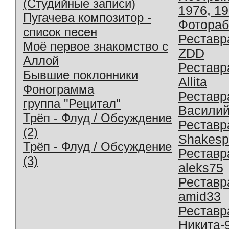
(Студийные записи)
1976, 1
Пугачева композитор -
Фотораб
список песен
Реставр
Моё первое знакомство с
ZDD
Аллой
Реставр
Бывшие поклонники
Allita
Фонограмма
Реставр
группа "Рецитал"
Василий
Трёп - Флуд / Обсуждение
Реставр
(2)
Shakesp
Трёп - Флуд / Обсуждение
Реставр
(3)
aleks75
Реставр
amid33
Реставр
Никита-