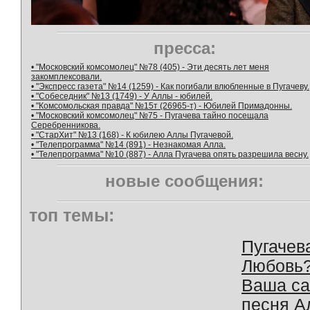
пресса:
• "Московский комсомолец" №78 (405) - Эти десять лет меня
закомплексовали.
• "Экспресс газета" №14 (1259) - Как погибали влюбленные в Пугачеву.
• "Собеседник" №13 (1749) - У Аллы - юбилей.
• "Комсомольская правда" №15т (26965-т) - Юбилей Примадонны.
• "Московский комсомолец" №75 - Пугачева тайно посещала
Серебренникова.
• "СтарХит" №13 (168) - К юбилею Аллы Пугачевой.
• "Телепрограмма" №14 (891) - Незнакомая Алла.
• "Телепрограмма" №10 (887) - Алла Пугачева опять разрешила весну.
новые сообщения:
топ темы:
Пугачев
Любовь
Ваша с
песня А