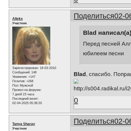
Поделиться
02-0
Alleks
Участник
Blad написал(а)
Перед песней Алл
юбилеем песни
Зарегистрирован
: 18-03-2010
Сообщений:
148
Blad
, спасибо. Попр
Уважение:
+147
Позитив:
+268
Пол:
Мужской
Провел на форуме:
7 дней 23 часа
0
Последний визит:
02-04-2025 05:38:20
Поделиться
02-0
Tanya Sharay
Участник