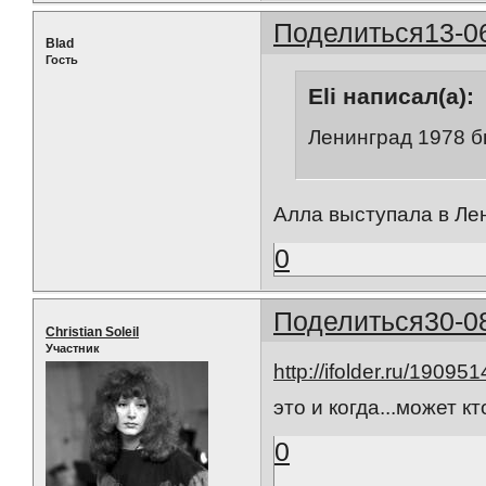
Поделиться
13-0
Blad
Гость
Eli написал(а):
Ленинград 1978 б
Алла выступала в Лен
0
Поделиться
30-0
Christian Soleil
Участник
http://ifolder.ru/19095
это и когда...может к
0