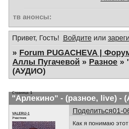
тв анонсы:
Привет, Гость!
Войдите
или
зарег
»
Forum PUGACHEVA | Форум
Аллы Пугачевой
»
Разное
»
(АУДИО)
Страница:
1
"Арлекино" - (разное, live) -
Поделиться
01-0
VALERIJ-1
Участник
Как я понимаю этот