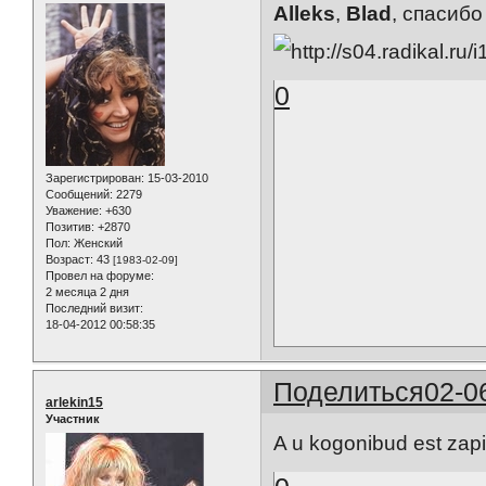
Alleks
,
Blad
, спасибо
0
Зарегистрирован
: 15-03-2010
Сообщений:
2279
Уважение:
+630
Позитив:
+2870
Пол:
Женский
Возраст:
43
[1983-02-09]
Провел на форуме:
2 месяца 2 дня
Последний визит:
18-04-2012 00:58:35
Поделиться
02-0
arlekin15
Участник
A u kogonibud est zapis