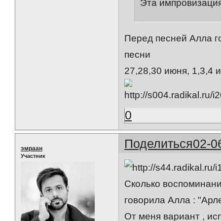
Эта импровизация
Перед песней Алла г
песни
27,28,30 июня, 1,3,4
0
Поделиться
02-0
эмраан
Участник
Сколько воспоминаний
говорила Алла : "Арл
От меня вариант , ис