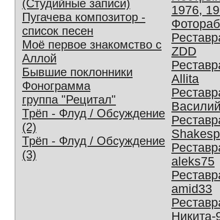
(Студийные записи)
1976, 1
Пугачева композитор -
Фотораб
список песен
Реставр
Моё первое знакомство с
ZDD
Аллой
Реставр
Бывшие поклонники
Allita
Фонограмма
Реставр
группа "Рецитал"
Василий
Трёп - Флуд / Обсуждение
Реставр
(2)
Shakesp
Трёп - Флуд / Обсуждение
Реставр
(3)
aleks75
Реставр
amid33
Реставр
Никита-