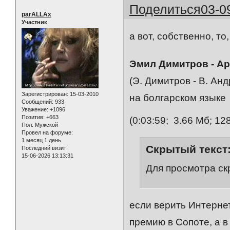
Поделиться
03-0
parALLAx
Участник
а вот, собственно, то
Эмил Димитров - А
(Э. Димитров - В. Анд
Зарегистрирован
: 15-03-2010
на болгарском языке
Сообщений:
933
Уважение:
+1096
Позитив:
+663
(0:03:59; 3.66 Мб; 12
Пол:
Мужской
Провел на форуме:
1 месяц 1 день
Скрытый текст
Последний визит:
15-06-2026 13:13:31
Для просмотра ск
если верить Интернет
премию в Сопоте, а в