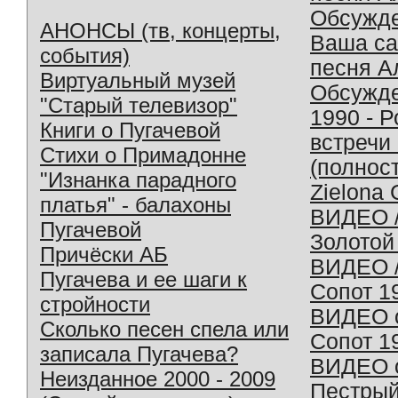
Обсужд
АНОНСЫ (тв, концерты,
Ваша с
события)
песня А
Виртуальный музей
Обсужд
"Старый телевизор"
1990 - 
Книги о Пугачевой
встречи
Стихи о Примадонне
(полнос
"Изнанка парадного
Zielona 
платья" - балахоны
ВИДЕО /
Пугачевой
Золотой
Причёски АБ
ВИДЕО /
Пугачева и ее шаги к
Сопот 1
стройности
ВИДЕО o
Сколько песен спела или
Сопот 1
записала Пугачева?
ВИДЕО o
Неизданное 2000 - 2009
Пестрый