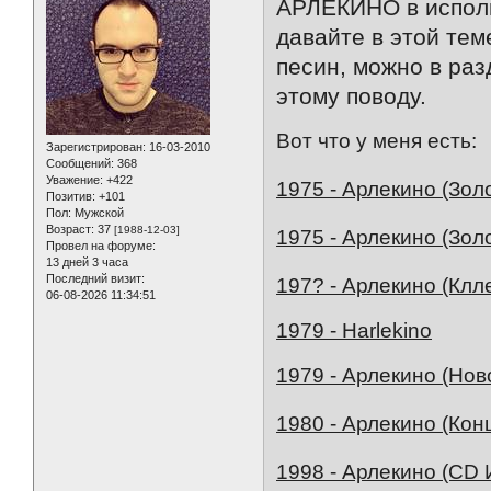
АРЛЕКИНО в исполн
давайте в этой тем
песин, можно в раз
этому поводу.
Вот что у меня есть:
Зарегистрирован
: 16-03-2010
Сообщений:
368
Уважение:
+422
1975 - Арлекино (Зол
Позитив:
+101
Пол:
Мужской
Возраст:
37
[1988-12-03]
1975 - Арлекино (Зол
Провел на форуме:
13 дней 3 часа
Последний визит:
197? - Арлекино (Клл
06-08-2026 11:34:51
1979 - Harlekino
1979 - Арлекино (Нов
1980 - Арлекино (Кон
1998 - Арлекино (CD