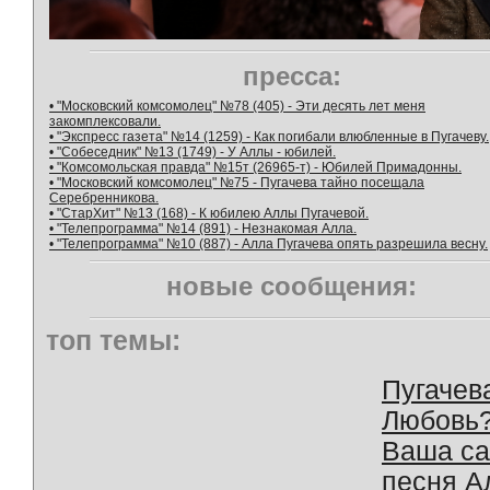
пресса:
• "Московский комсомолец" №78 (405) - Эти десять лет меня
закомплексовали.
• "Экспресс газета" №14 (1259) - Как погибали влюбленные в Пугачеву.
• "Собеседник" №13 (1749) - У Аллы - юбилей.
• "Комсомольская правда" №15т (26965-т) - Юбилей Примадонны.
• "Московский комсомолец" №75 - Пугачева тайно посещала
Серебренникова.
• "СтарХит" №13 (168) - К юбилею Аллы Пугачевой.
• "Телепрограмма" №14 (891) - Незнакомая Алла.
• "Телепрограмма" №10 (887) - Алла Пугачева опять разрешила весну.
новые сообщения:
топ темы:
Пугачев
Любовь
Ваша с
песня А