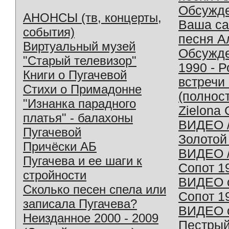
Обсужд
АНОНСЫ (тв, концерты,
Ваша с
события)
песня А
Виртуальный музей
Обсужд
"Старый телевизор"
1990 - 
Книги о Пугачевой
встречи
Стихи о Примадонне
(полнос
"Изнанка парадного
Zielona 
платья" - балахоны
ВИДЕО /
Пугачевой
Золотой
Причёски АБ
ВИДЕО /
Пугачева и ее шаги к
Сопот 1
стройности
ВИДЕО o
Сколько песен спела или
Сопот 1
записала Пугачева?
ВИДЕО o
Неизданное 2000 - 2009
Пестрый