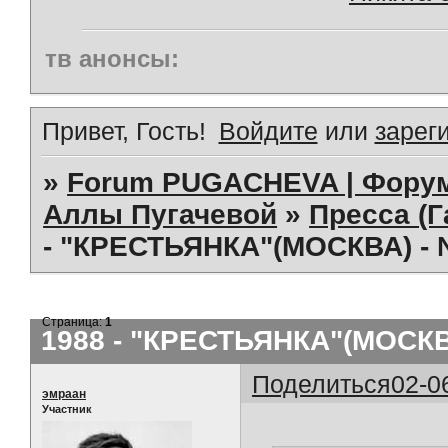
тв анонсы:
Привет, Гость!
Войдите
или
зарег
»
Forum PUGACHEVA | Форум
Аллы Пугачевой
»
Пресса (Г
- "КРЕСТЬЯНКА"(МОСКВА) - 
Страница:
1
1988 - "КРЕСТЬЯНКА"(МОСКВА
Поделиться
02-0
эмраан
Участник