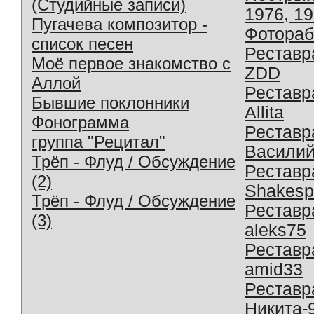
(Студийные записи)
1976, 1
Пугачева композитор -
Фотораб
список песен
Реставр
Моё первое знакомство с
ZDD
Аллой
Реставр
Бывшие поклонники
Allita
Фонограмма
Реставр
группа "Рецитал"
Василий
Трёп - Флуд / Обсуждение
Реставр
(2)
Shakesp
Трёп - Флуд / Обсуждение
Реставр
(3)
aleks75
Реставр
amid33
Реставр
Никита-