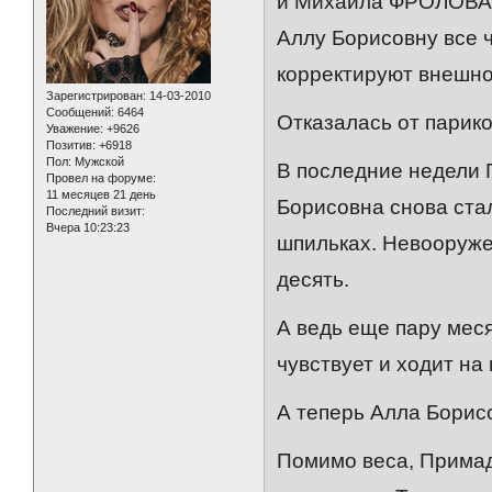
и Михаила ФРОЛОВА.
Аллу Борисовну все ч
корректируют внешно
Зарегистрирован
: 14-03-2010
Сообщений:
6464
Отказалась от парик
Уважение:
+9626
Позитив:
+6918
Пол:
Мужской
В последние недели 
Провел на форуме:
11 месяцев 21 день
Борисовна снова стал
Последний визит:
Вчера 10:23:23
шпильках. Невооруже
десять.
А ведь еще пару мес
чувствует и ходит на
А теперь Алла Борисо
Помимо веса, Примад