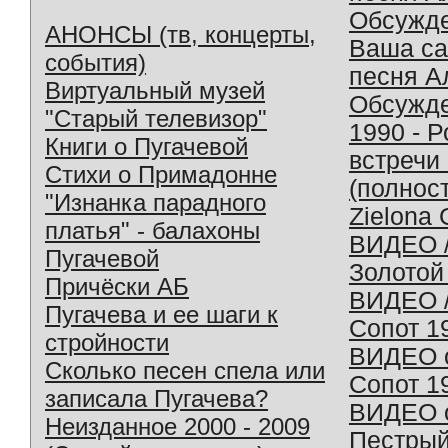
Обсужд
АНОНСЫ (тв, концерты,
Ваша с
события)
песня А
Виртуальный музей
Обсужд
"Старый телевизор"
1990 - 
Книги о Пугачевой
встречи
Стихи о Примадонне
(полнос
"Изнанка парадного
Zielona 
платья" - балахоны
ВИДЕО /
Пугачевой
Золотой
Причёски АБ
ВИДЕО /
Пугачева и ее шаги к
Сопот 1
стройности
ВИДЕО o
Сколько песен спела или
Сопот 1
записала Пугачева?
ВИДЕО o
Неизданное 2000 - 2009
Пестрый