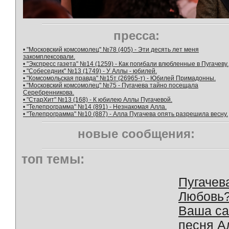
пресса:
• "Московский комсомолец" №78 (405) - Эти десять лет меня
закомплексовали.
• "Экспресс газета" №14 (1259) - Как погибали влюбленные в Пугачеву.
• "Собеседник" №13 (1749) - У Аллы - юбилей.
• "Комсомольская правда" №15т (26965-т) - Юбилей Примадонны.
• "Московский комсомолец" №75 - Пугачева тайно посещала
Серебренникова.
• "СтарХит" №13 (168) - К юбилею Аллы Пугачевой.
• "Телепрограмма" №14 (891) - Незнакомая Алла.
• "Телепрограмма" №10 (887) - Алла Пугачева опять разрешила весну.
новые сообщения:
топ темы:
Пугачев
Любовь
Ваша с
песня А