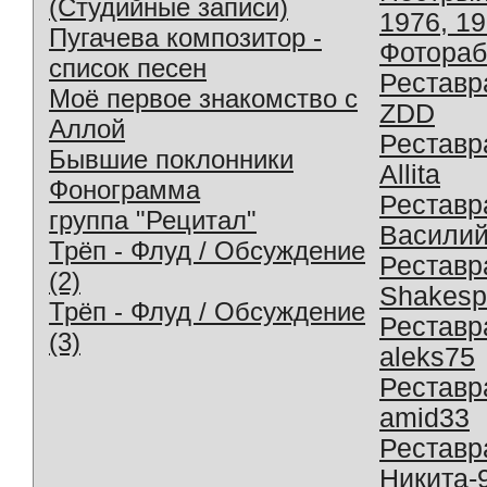
(Студийные записи)
1976, 1
Пугачева композитор -
Фотораб
список песен
Реставр
Моё первое знакомство с
ZDD
Аллой
Реставр
Бывшие поклонники
Allita
Фонограмма
Реставр
группа "Рецитал"
Василий
Трёп - Флуд / Обсуждение
Реставр
(2)
Shakesp
Трёп - Флуд / Обсуждение
Реставр
(3)
aleks75
Реставр
amid33
Реставр
Никита-