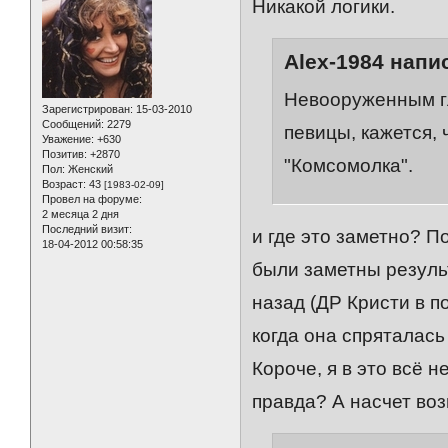
Никакой логики.
Alex-1984 напис
Невооруженным г
Зарегистрирован
: 15-03-2010
Сообщений:
2279
певицы, кажется, 
Уважение:
+630
Позитив:
+2870
"Комсомолка".
Пол:
Женский
Возраст:
43
[1983-02-09]
Провел на форуме:
2 месяца 2 дня
Последний визит:
и где это заметно? П
18-04-2012 00:58:35
были заметны результ
назад (ДР Кристи в п
когда она спряталась 
Короче, я в это всё 
правда? А насчет воз