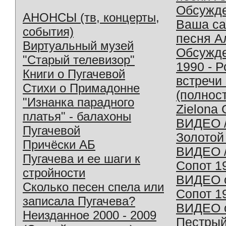
Обсужд
АНОНСЫ (тв, концерты,
Ваша с
события)
песня А
Виртуальный музей
Обсужд
"Старый телевизор"
1990 - 
Книги о Пугачевой
встречи
Стихи о Примадонне
(полнос
"Изнанка парадного
Zielona 
платья" - балахоны
ВИДЕО /
Пугачевой
Золотой
Причёски АБ
ВИДЕО /
Пугачева и ее шаги к
Сопот 1
стройности
ВИДЕО o
Сколько песен спела или
Сопот 1
записала Пугачева?
ВИДЕО o
Неизданное 2000 - 2009
Пестрый