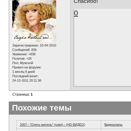
Спасибо!
0
Зарегистрирован
: 15-04-2010
Сообщений:
836
Уважение:
+838
Позитив:
+26
Пол:
Мужской
Провел на форуме:
1 месяц 9 дней
Последний визит:
24-12-2011 20:11:36
Страница:
1
Похожие темы
2007 - "Опять метель" (клип) - (HD ВИДЕО)
Видеоклипы