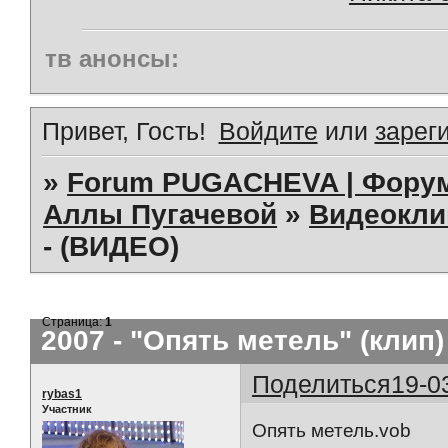
тв анонсы:
Привет, Гость!
Войдите
или
зарег
»
Forum PUGACHEVA | Форум
Аллы Пугачевой
»
Видеокл
- (ВИДЕО)
Страница:
1
2007 - "Опять метель" (клип)
Поделиться
19-0
rybas1
Участник
Опять метель.vob