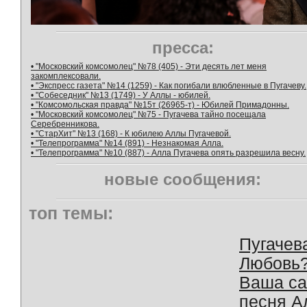
пресса:
• "Московский комсомолец" №78 (405) - Эти десять лет меня
закомплексовали.
• "Экспресс газета" №14 (1259) - Как погибали влюбленные в Пугачеву.
• "Собеседник" №13 (1749) - У Аллы - юбилей.
• "Комсомольская правда" №15т (26965-т) - Юбилей Примадонны.
• "Московский комсомолец" №75 - Пугачева тайно посещала
Серебренникова.
• "СтарХит" №13 (168) - К юбилею Аллы Пугачевой.
• "Телепрограмма" №14 (891) - Незнакомая Алла.
• "Телепрограмма" №10 (887) - Алла Пугачева опять разрешила весну.
новые сообщения:
топ темы:
Пугачев
Любовь
Ваша с
песня А