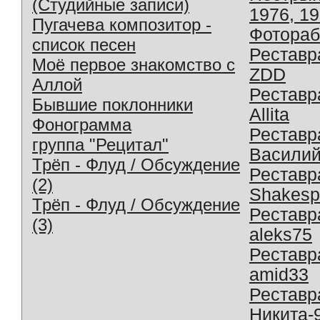
(Студийные записи)
1976, 1
Пугачева композитор -
Фотораб
список песен
Реставр
Моё первое знакомство с
ZDD
Аллой
Реставр
Бывшие поклонники
Allita
Фонограмма
Реставр
группа "Рецитал"
Василий
Трёп - Флуд / Обсуждение
Реставр
(2)
Shakesp
Трёп - Флуд / Обсуждение
Реставр
(3)
aleks75
Реставр
amid33
Реставр
Никита-