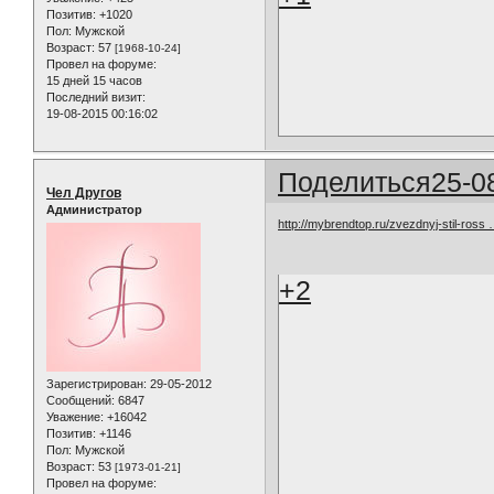
Позитив:
+1020
Пол:
Мужской
Возраст:
57
[1968-10-24]
Провел на форуме:
15 дней 15 часов
Последний визит:
19-08-2015 00:16:02
Поделиться
25-0
Чел Другов
Администратор
http://mybrendtop.ru/zvezdnyj-stil-ross
+2
Зарегистрирован
: 29-05-2012
Сообщений:
6847
Уважение:
+16042
Позитив:
+1146
Пол:
Мужской
Возраст:
53
[1973-01-21]
Провел на форуме: