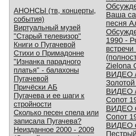
Обсужд
АНОНСЫ (тв, концерты,
Ваша с
события)
песня А
Виртуальный музей
Обсужд
"Старый телевизор"
1990 - 
Книги о Пугачевой
встречи
Стихи о Примадонне
(полнос
"Изнанка парадного
Zielona 
платья" - балахоны
ВИДЕО /
Пугачевой
Золотой
Причёски АБ
ВИДЕО /
Пугачева и ее шаги к
Сопот 1
стройности
ВИДЕО o
Сколько песен спела или
Сопот 1
записала Пугачева?
ВИДЕО o
Неизданное 2000 - 2009
Пестрый