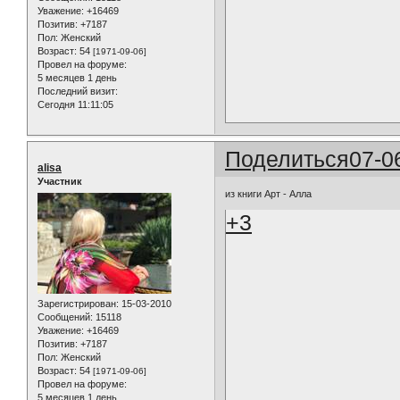
Уважение:
+16469
Позитив:
+7187
Пол:
Женский
Возраст:
54
[1971-09-06]
Провел на форуме:
5 месяцев 1 день
Последний визит:
Сегодня 11:11:05
Поделиться
07-0
alisa
Участник
из книги Арт - Алла
+3
Зарегистрирован
: 15-03-2010
Сообщений:
15118
Уважение:
+16469
Позитив:
+7187
Пол:
Женский
Возраст:
54
[1971-09-06]
Провел на форуме:
5 месяцев 1 день