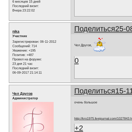
6 месяцев 15 дней
Последний визит:
Вчера 23:22:02
Поделиться
25-0
nika
Участник
Зарегистрирован
: 06-11-2012
Чел Другов,
Сообщений:
714
Уважение:
+195
Позитив:
+487
0
Провел на форуме:
23 дня 21 час
Последний визит:
06-09-2017 21:14:11
Поделиться
15-1
Чел Другов
Администратор
очень большое
http://kro1975.livejournal.com/1027843.h
+2