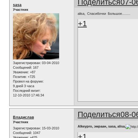
Поделиться
07-0
sasa
Участник
alisa, Спасибочки Большое.........
+1
Зарегистрирован
: 03-04-2010
Сообщений:
167
Уважение:
+87
Позитив:
+725
Провел на форуме:
9 дней 3 часа
Последний визит:
12-10-2010 17:46:34
Поделиться
08-0
Владислав
Участник
Alkeypro, эмраан, sasa, alisa,
Зарегистрирован
: 15-03-2010
Сообщений:
1047
+1
Уважение:
+425