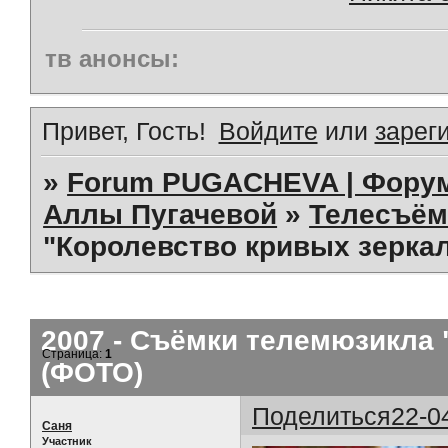
тв анонсы:
Привет, Гость!
Войдите
или
зарег
»
Forum PUGACHEVA | Форум
Аллы Пугачевой
»
Телесъём
"Королевство кривых зеркал
2007 - Съёмки телемюзикла 
Страница:
1
(ФОТО)
Поделиться
22-0
Саня
Участник