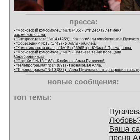
пресса:
• "Московский комсомолец" №78 (405) - Эти десять лет меня
закомплексовали.
• "Экспресс газета" №14 (1259) - Как погибали влюбленные в Пугачеву.
• "Собеседник" №13 (1749) - У Аллы - юбилей.
• "Комсомольская правда" №15т (26965-т) - Юбилей Примадонны.
• "Московский комсомолец" №75 - Пугачева тайно посещала
Серебренникова.
• "СтарХит" №13 (168) - К юбилею Аллы Пугачевой.
• "Телепрограмма" №14 (891) - Незнакомая Алла.
• "Телепрограмма" №10 (887) - Алла Пугачева опять разрешила весну.
новые сообщения:
топ темы:
Пугачев
Любовь
Ваша с
песня А