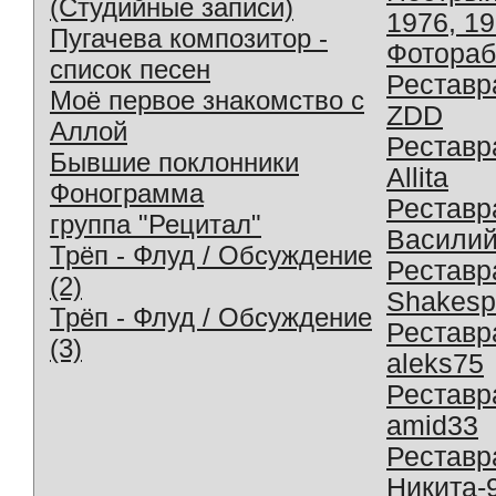
(Студийные записи)
1976, 1
Пугачева композитор -
Фотораб
список песен
Реставр
Моё первое знакомство с
ZDD
Аллой
Реставр
Бывшие поклонники
Allita
Фонограмма
Реставр
группа "Рецитал"
Василий
Трёп - Флуд / Обсуждение
Реставр
(2)
Shakesp
Трёп - Флуд / Обсуждение
Реставр
(3)
aleks75
Реставр
amid33
Реставр
Никита-