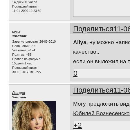
14 дней 11 часов
Последний визит:
11-01-2020 12:23:39
Поделиться
11-0
рина
Участник
AIlya
, ну можно напи
Зарегистрирован
: 26-03-2010
Сообщений:
792
Уважение:
+174
качество..
Позитив:
+56
Провел на форуме:
если он выложил на т
15 дней 1 час
Последний визит:
0
30-10-2017 18:52:27
Поделиться
11-0
Леарда
Участник
Могу предложить вид
Юбилей Вознесенско
+2