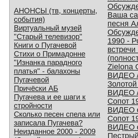
Обсужд
АНОНСЫ (тв, концерты,
Ваша с
события)
песня А
Виртуальный музей
Обсужд
"Старый телевизор"
1990 - 
Книги о Пугачевой
встречи
Стихи о Примадонне
(полнос
"Изнанка парадного
Zielona 
платья" - балахоны
ВИДЕО /
Пугачевой
Золотой
Причёски АБ
ВИДЕО /
Пугачева и ее шаги к
Сопот 1
стройности
ВИДЕО o
Сколько песен спела или
Сопот 1
записала Пугачева?
ВИДЕО o
Неизданное 2000 - 2009
Пестрый