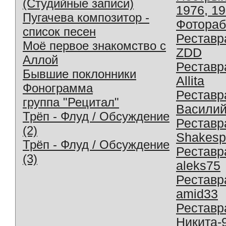
(Студийные записи)
1976, 1
Пугачева композитор -
Фотораб
список песен
Реставр
Моё первое знакомство с
ZDD
Аллой
Реставр
Бывшие поклонники
Allita
Фонограмма
Реставр
группа "Рецитал"
Василий
Трёп - Флуд / Обсуждение
Реставр
(2)
Shakesp
Трёп - Флуд / Обсуждение
Реставр
(3)
aleks75
Реставр
amid33
Реставр
Никита-