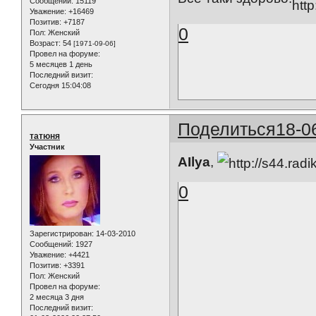
Сообщений:
15119
Уважение:
+16469
Позитив:
+7187
0
Пол:
Женский
Возраст:
54
[1971-09-06]
Провел на форуме:
5 месяцев 1 день
Последний визит:
Сегодня 15:04:08
Поделиться
18-0
татюня
Участник
AIlya
,
0
Зарегистрирован
: 14-03-2010
Сообщений:
1927
Уважение:
+4421
Позитив:
+3391
Пол:
Женский
Провел на форуме:
2 месяца 3 дня
Последний визит: