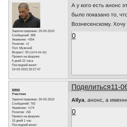
А у кого есть анонс э
было показано то, чт
Вознесенскому. Хочу
Зарегистрирован
: 20-03-2010
0
Сообщений:
389
Уважение:
+554
Позитив:
+2
Пол:
Мужской
Возраст:
50
[1976-06-30]
Провел на форуме:
6 дней 22 часа
Последний визит:
19-03-2023 20:27:47
Поделиться
11-0
рина
Участник
AIlya
, анонс, а имен
Зарегистрирован
: 26-03-2010
Сообщений:
792
Уважение:
+174
0
Позитив:
+56
Провел на форуме:
15 дней 1 час
Последний визит: