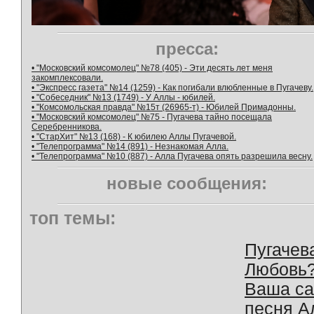
пресса:
• "Московский комсомолец" №78 (405) - Эти десять лет меня
закомплексовали.
• "Экспресс газета" №14 (1259) - Как погибали влюбленные в Пугачеву.
• "Собеседник" №13 (1749) - У Аллы - юбилей.
• "Комсомольская правда" №15т (26965-т) - Юбилей Примадонны.
• "Московский комсомолец" №75 - Пугачева тайно посещала
Серебренникова.
• "СтарХит" №13 (168) - К юбилею Аллы Пугачевой.
• "Телепрограмма" №14 (891) - Незнакомая Алла.
• "Телепрограмма" №10 (887) - Алла Пугачева опять разрешила весну.
новые сообщения:
топ темы:
Пугачев
Любовь
Ваша с
песня А