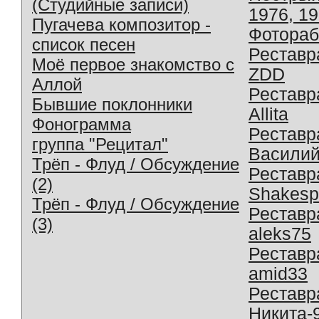
(Студийные записи)
1976, 1
Пугачева композитор -
Фотораб
список песен
Реставр
Моё первое знакомство с
ZDD
Аллой
Реставр
Бывшие поклонники
Allita
Фонограмма
Реставр
группа "Рецитал"
Василий
Трёп - Флуд / Обсуждение
Реставр
(2)
Shakesp
Трёп - Флуд / Обсуждение
Реставр
(3)
aleks75
Реставр
amid33
Реставр
Никита-