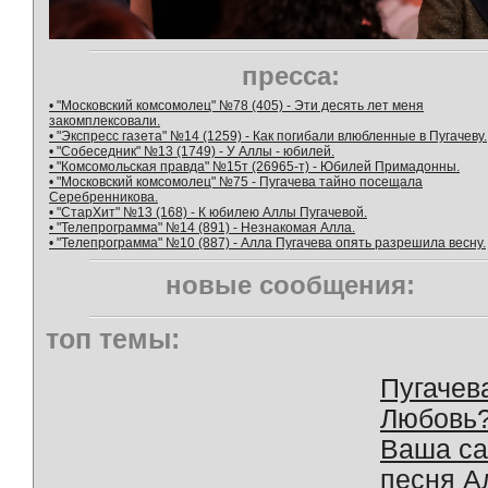
пресса:
• "Московский комсомолец" №78 (405) - Эти десять лет меня
закомплексовали.
• "Экспресс газета" №14 (1259) - Как погибали влюбленные в Пугачеву.
• "Собеседник" №13 (1749) - У Аллы - юбилей.
• "Комсомольская правда" №15т (26965-т) - Юбилей Примадонны.
• "Московский комсомолец" №75 - Пугачева тайно посещала
Серебренникова.
• "СтарХит" №13 (168) - К юбилею Аллы Пугачевой.
• "Телепрограмма" №14 (891) - Незнакомая Алла.
• "Телепрограмма" №10 (887) - Алла Пугачева опять разрешила весну.
новые сообщения:
топ темы:
Пугачев
Любовь
Ваша с
песня А