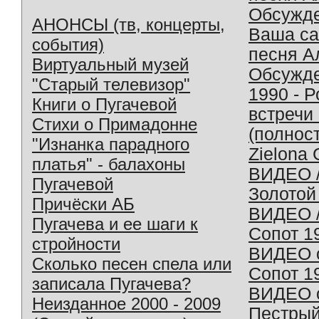
Обсужд
АНОНСЫ (тв, концерты,
Ваша с
события)
песня А
Виртуальный музей
Обсужд
"Старый телевизор"
1990 - 
Книги о Пугачевой
встречи
Стихи о Примадонне
(полнос
"Изнанка парадного
Zielona 
платья" - балахоны
ВИДЕО /
Пугачевой
Золотой
Причёски АБ
ВИДЕО /
Пугачева и ее шаги к
Сопот 1
стройности
ВИДЕО o
Сколько песен спела или
Сопот 1
записала Пугачева?
ВИДЕО o
Неизданное 2000 - 2009
Пестрый