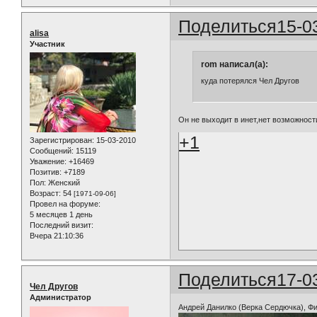
Поделиться
15-0
alisa
Участник
rom написал(а):
куда потерялся Чел Другов
Он не выходит в инет,нет возможност
+1
Зарегистрирован
: 15-03-2010
Сообщений:
15119
Уважение:
+16469
Позитив:
+7189
Пол:
Женский
Возраст:
54
[1971-09-06]
Провел на форуме:
5 месяцев 1 день
Последний визит:
Вчера 21:10:36
Поделиться
17-0
Чел Другов
Администратор
Андрей Данилко (Верка Сердючка), Ф