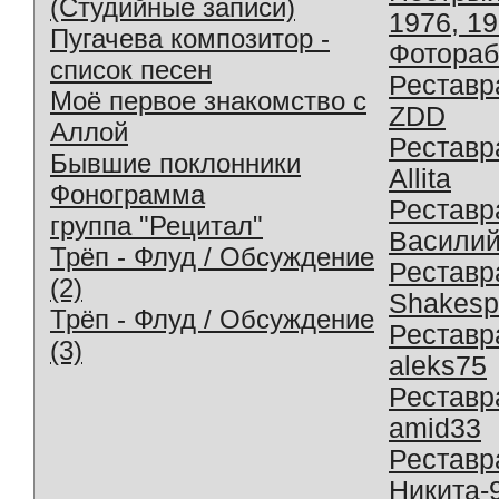
(Студийные записи)
1976, 1
Пугачева композитор -
Фотораб
список песен
Реставр
Моё первое знакомство с
ZDD
Аллой
Реставр
Бывшие поклонники
Allita
Фонограмма
Реставр
группа "Рецитал"
Василий
Трёп - Флуд / Обсуждение
Реставр
(2)
Shakesp
Трёп - Флуд / Обсуждение
Реставр
(3)
aleks75
Реставр
amid33
Реставр
Никита-