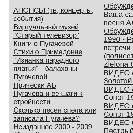
Обсужд
АНОНСЫ (тв, концерты,
Ваша с
события)
песня А
Виртуальный музей
Обсужд
"Старый телевизор"
1990 - 
Книги о Пугачевой
встречи
Стихи о Примадонне
(полнос
"Изнанка парадного
Zielona 
платья" - балахоны
ВИДЕО /
Пугачевой
Золотой
Причёски АБ
ВИДЕО /
Пугачева и ее шаги к
Сопот 1
стройности
ВИДЕО o
Сколько песен спела или
Сопот 1
записала Пугачева?
ВИДЕО o
Неизданное 2000 - 2009
Пестрый