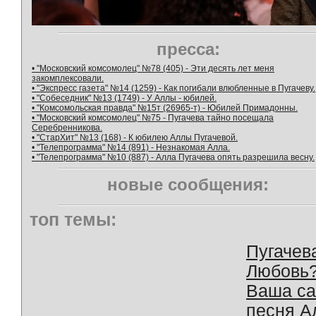
пресса:
• "Московский комсомолец" №78 (405) - Эти десять лет меня
закомплексовали.
• "Экспресс газета" №14 (1259) - Как погибали влюбленные в Пугачеву.
• "Собеседник" №13 (1749) - У Аллы - юбилей.
• "Комсомольская правда" №15т (26965-т) - Юбилей Примадонны.
• "Московский комсомолец" №75 - Пугачева тайно посещала
Серебренникова.
• "СтарХит" №13 (168) - К юбилею Аллы Пугачевой.
• "Телепрограмма" №14 (891) - Незнакомая Алла.
• "Телепрограмма" №10 (887) - Алла Пугачева опять разрешила весну.
новые сообщения:
топ темы:
Пугачев
Любовь
Ваша с
песня А