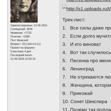
Трек-лист:
Зарегистрирован
: 12-06-2011
1. Все силы даже пр
Сообщений:
3649
Уважение:
+7732
2. Если долго мучит
Позитив:
+1580
Пол:
Мужской
3. И кто виноват
Возраст:
33
[1993-04-01]
Провел на форуме:
4. Вот так случилось
5 месяцев 4 дня
Последний визит:
21-06-2026 22:05:19
5. Песенка про меня
6. Ленинград
7. Не отрекаются лю
8. Женщина, которая
9. Приезжай
10. Сонет Шекспира
11. Почему так получ