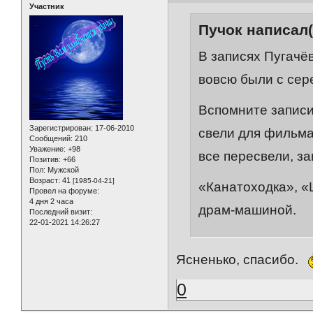
Участник
Пучок написал(
В записях Пугачё
вовсю были с сер
Вспомните записи
Зарегистрирован
: 17-06-2010
свели для фильма
Сообщений:
210
Уважение:
+98
все пересвели, з
Позитив:
+66
Пол:
Мужской
Возраст:
41
[1985-04-21]
«Канатоходка‎», «
Провел на форуме:
4 дня 2 часа
драм-машиной.
Последний визит:
22-01-2021 14:26:27
Ясненько, спасибо.
0