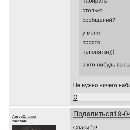
набирать
столько
сообщений?
у меня
просто
непонятки)))
а кто-нибудь вы
Не нужно ничего наби
0
Поделиться
19-0
АртурОльнов
Участник
Спасибо!