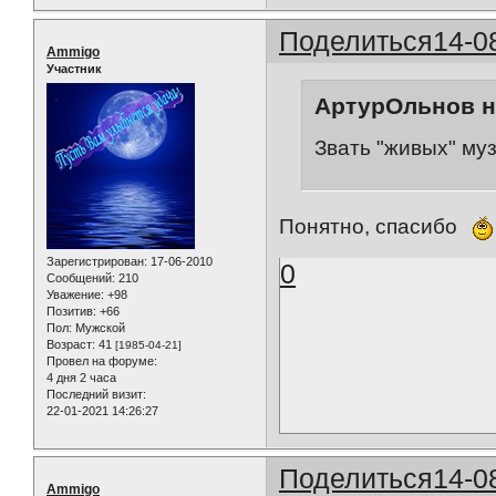
Поделиться
14-0
Ammigo
Участник
АртурОльнов н
Звать "живых" му
Понятно, спасибо
Зарегистрирован
: 17-06-2010
0
Сообщений:
210
Уважение:
+98
Позитив:
+66
Пол:
Мужской
Возраст:
41
[1985-04-21]
Провел на форуме:
4 дня 2 часа
Последний визит:
22-01-2021 14:26:27
Поделиться
14-0
Ammigo