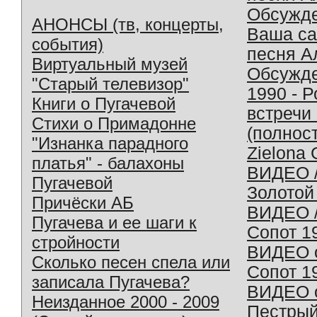
Обсужд
АНОНСЫ (тв, концерты,
Ваша с
события)
песня А
Виртуальный музей
Обсужд
"Старый телевизор"
1990 - 
Книги о Пугачевой
встречи
Стихи о Примадонне
(полнос
"Изнанка парадного
Zielona 
платья" - балахоны
ВИДЕО /
Пугачевой
Золотой
Причёски АБ
ВИДЕО /
Пугачева и ее шаги к
Сопот 1
стройности
ВИДЕО o
Сколько песен спела или
Сопот 1
записала Пугачева?
ВИДЕО o
Неизданное 2000 - 2009
Пестрый