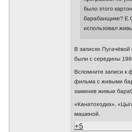
было этого картон
барабанщике? Е.О
использовал жив
В записях Пугачёвой
были с середины 198
Вспомните записи к ф
фильма с живыми бар
заменив живые бара
«Канатоходка‎», «Цыг
машиной.
+5