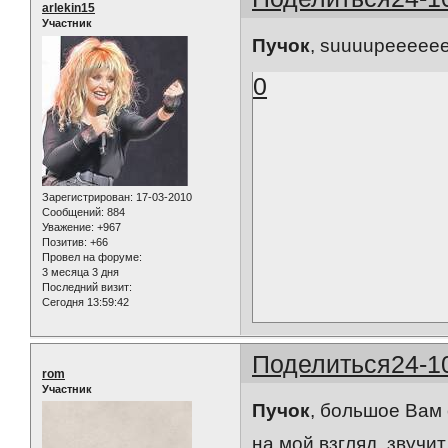
arlekin15
Участник
Пучок
, suuuupeeeeeer!
0
Зарегистрирован
: 17-03-2010
Сообщений:
884
Уважение:
+967
Позитив:
+66
Провел на форуме:
3 месяца 3 дня
Последний визит:
Сегодня 13:59:42
Поделиться
24-1
rom
Участник
Пучок
, большое Вам 
на мой взгляд, звучи