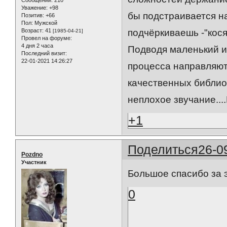
Сообщений:
210
Уважение:
+98
бы подстраивается на
Позитив:
+66
Пол:
Мужской
Возраст:
41
подчёркиваешь -"косяк
[1985-04-21]
Провел на форуме:
4 дня 2 часа
Подводя маленький и
Последний визит:
22-01-2021 14:26:27
процесса направляют
качественных библиот
неплохое звучание...
+1
Поделиться
26-0
Pozdno
Участник
Большое спасибо за 
0