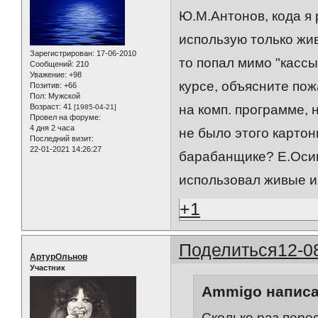
Ю.М.Антонов, кода я 
использую только жи
Зарегистрирован
: 17-06-2010
то попал мимо "кассы
Сообщений:
210
Уважение:
+98
курсе, объясните по
Позитив:
+66
Пол:
Мужской
Возраст:
41
на комп. программе, 
[1985-04-21]
Провел на форуме:
4 дня 2 часа
не было этого картон
Последний визит:
22-01-2021 14:26:27
барабанщике? Е.Осин 
использовал живые и
+1
Поделиться
12-0
АртурОльнов
Участник
Ammigo написа
Сколько раз пере