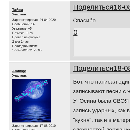
Поделиться
16-0
Тайша
Участник
Спасибо
Зарегистрирован
: 24-04-2020
Сообщений:
14
Уважение:
+5
0
Позитив:
+130
Провел на форуме:
2 дня 1 час
Последний визит:
17-09-2025 21:25:05
Поделиться
18-0
Ammigo
Участник
Вот, что написал оди
записывают песни с 
У Осина была СВОЯ ст
запись ударных, как 
"кухня", так и в мат
Зарегистрирован
: 17-06-2010
сложностей держание