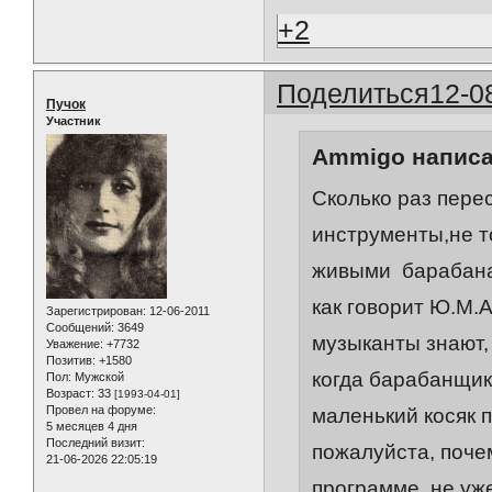
+2
Поделиться
12-0
Пучок
Участник
Ammigo написа
Сколько раз пере
инструменты,не то
живыми барабанам
как говорит Ю.М.А
Зарегистрирован
: 12-06-2011
Сообщений:
3649
музыканты знают,
Уважение:
+7732
Позитив:
+1580
когда барабанщик 
Пол:
Мужской
Возраст:
33
[1993-04-01]
Провел на форуме:
маленький косяк п
5 месяцев 4 дня
Последний визит:
пожалуйста, поче
21-06-2026 22:05:19
программе, не уж