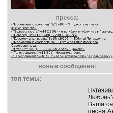
пресса:
• "Московский комсомолец" №78 (405) - Эти десять лет меня
закомплексовали.
• "Экспресс газета" №14 (1259) - Как погибали влюбленные в Пугачеву.
• "Собеседник" №13 (1749) - У Аллы - юбилей.
• "Комсомольская правда" №15т (26965-т) - Юбилей Примадонны.
• "Московский комсомолец" №75 - Пугачева тайно посещала
Серебренникова.
• "СтарХит" №13 (168) - К юбилею Аллы Пугачевой.
• "Телепрограмма" №14 (891) - Незнакомая Алла.
• "Телепрограмма" №10 (887) - Алла Пугачева опять разрешила весну.
новые сообщения:
топ темы:
Пугачев
Любовь
Ваша с
песня А