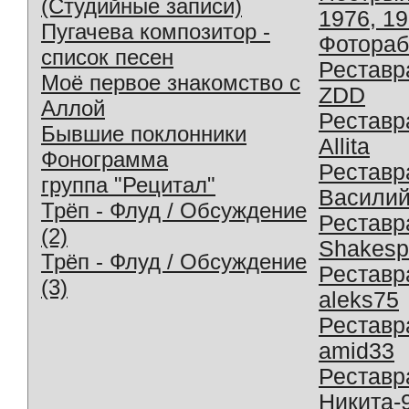
(Студийные записи)
1976, 1
Пугачева композитор -
Фотораб
список песен
Реставр
Моё первое знакомство с
ZDD
Аллой
Реставр
Бывшие поклонники
Allita
Фонограмма
Реставр
группа "Рецитал"
Василий
Трёп - Флуд / Обсуждение
Реставр
(2)
Shakesp
Трёп - Флуд / Обсуждение
Реставр
(3)
aleks75
Реставр
amid33
Реставр
Никита-