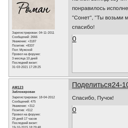
понравилось исполнен
"Сонет", "Ты возьми 
спасибо!
Зарегистрирован
: 04-11-2011
0
Сообщений:
2666
Уважение:
+3187
Позитив:
+8337
Пол:
Мужской
Провел на форуме:
3 месяца 10 дней
Последний визит:
31-03-2021 17:28:25
Поделиться
24-1
AM123
Заблокирован
Спасибо, Пучок!
Зарегистрирован
: 18-04-2012
Сообщений:
475
Уважение:
+312
0
Позитив:
+512
Провел на форуме:
29 дней 17 часов
Последний визит:
19-10-2015 18:29:48