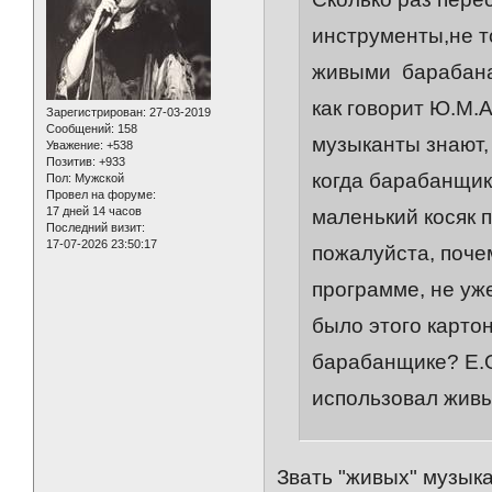
инструменты,не то
живыми барабанам
как говорит Ю.М.А
Зарегистрирован
: 27-03-2019
Сообщений:
158
музыканты знают,
Уважение:
+538
Позитив:
+933
когда барабанщик 
Пол:
Мужской
Провел на форуме:
17 дней 14 часов
маленький косяк п
Последний визит:
17-07-2026 23:50:17
пожалуйста, поче
программе, не уж
было этого картон
барабанщике? Е.О
использовал жив
Звать "живых" музык