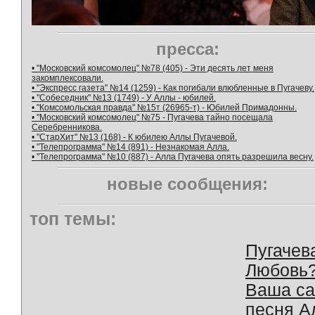
пресса:
• "Московский комсомолец" №78 (405) - Эти десять лет меня
закомплексовали.
• "Экспресс газета" №14 (1259) - Как погибали влюбленные в Пугачеву.
• "Собеседник" №13 (1749) - У Аллы - юбилей.
• "Комсомольская правда" №15т (26965-т) - Юбилей Примадонны.
• "Московский комсомолец" №75 - Пугачева тайно посещала
Серебренникова.
• "СтарХит" №13 (168) - К юбилею Аллы Пугачевой.
• "Телепрограмма" №14 (891) - Незнакомая Алла.
• "Телепрограмма" №10 (887) - Алла Пугачева опять разрешила весну.
новые сообщения:
топ темы:
Пугачев
Любовь
Ваша с
песня А