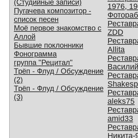
(Студийные записи)
1976, 1
Пугачева композитор -
Фотораб
список песен
Реставр
Моё первое знакомство с
ZDD
Аллой
Реставр
Бывшие поклонники
Allita
Фонограмма
Реставр
группа "Рецитал"
Василий
Трёп - Флуд / Обсуждение
Реставр
(2)
Shakesp
Трёп - Флуд / Обсуждение
Реставр
(3)
aleks75
Реставр
amid33
Реставр
Никита-