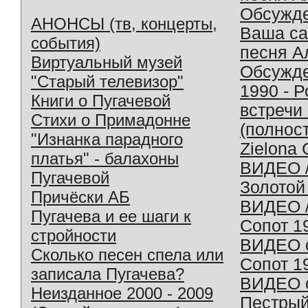
Обсужд
АНОНСЫ (тв, концерты,
Ваша с
события)
песня А
Виртуальный музей
Обсужд
"Старый телевизор"
1990 - 
Книги о Пугачевой
встречи
Стихи о Примадонне
(полнос
"Изнанка парадного
Zielona 
платья" - балахоны
ВИДЕО /
Пугачевой
Золотой
Причёски АБ
ВИДЕО /
Пугачева и ее шаги к
Сопот 1
стройности
ВИДЕО o
Сколько песен спела или
Сопот 1
записала Пугачева?
ВИДЕО o
Неизданное 2000 - 2009
Пестрый