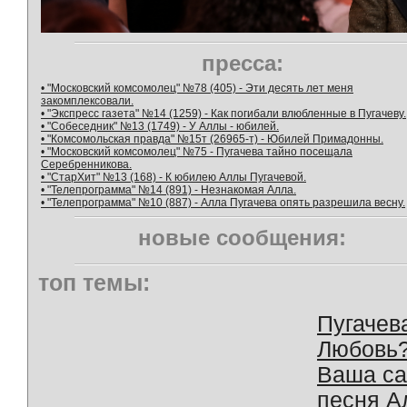
пресса:
• "Московский комсомолец" №78 (405) - Эти десять лет меня
закомплексовали.
• "Экспресс газета" №14 (1259) - Как погибали влюбленные в Пугачеву.
• "Собеседник" №13 (1749) - У Аллы - юбилей.
• "Комсомольская правда" №15т (26965-т) - Юбилей Примадонны.
• "Московский комсомолец" №75 - Пугачева тайно посещала
Серебренникова.
• "СтарХит" №13 (168) - К юбилею Аллы Пугачевой.
• "Телепрограмма" №14 (891) - Незнакомая Алла.
• "Телепрограмма" №10 (887) - Алла Пугачева опять разрешила весну.
новые сообщения:
топ темы:
Пугачев
Любовь
Ваша с
песня А