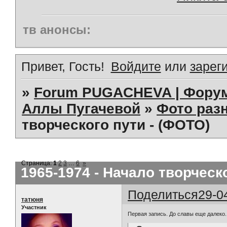
тв анонсы:
Привет, Гость!
Войдите
или
зарег
»
Forum PUGACHEVA | Форум
Аллы Пугачевой
»
Фото раз
творческого пути - (ФОТО)
Страница:
1
2
3
…
6
»
1965-1974 - Начало творческ
Поделиться
29-0
татюня
Участник
Первая запись. До славы еще далеко..