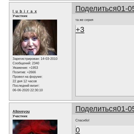
Поделиться
01-0
l_u_b_i_r_a_x
Участник
та же серия
+3
Зарегистрирован
: 14-03-2010
Сообщений:
2340
Уважение:
+1953
Позитив:
+2666
Провел на форуме:
22 дня 12 часов
Последний визит:
06-06-2020 22:30:10
Поделиться
01-0
Alloveyou
Участник
Спасибо!
0