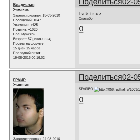
Поделиться
02-0
Владислав
Участник
l_u_b_i_r_a_x
Зарегистрирован
: 15-03-2010
Спасибо!!!
Сообщений:
1047
Уважение:
+425
0
Позитив:
+1020
Пол:
Мужской
Возраст:
57
[1968-10-24]
Провел на форуме:
15 дней 15 часов
Последний визит:
19-08-2015 00:16:02
Поделиться
02-0
ГРАЙР
Участник
SPASIBO
0
Зарегистрирован
: 24-03-2010