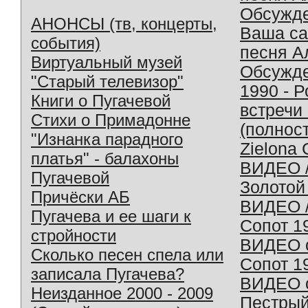
Обсужд
АНОНСЫ (тв, концерты,
Ваша с
события)
песня А
Виртуальный музей
Обсужд
"Старый телевизор"
1990 - 
Книги о Пугачевой
встречи
Стихи о Примадонне
(полнос
"Изнанка парадного
Zielona 
платья" - балахоны
ВИДЕО /
Пугачевой
Золотой
Причёски АБ
ВИДЕО /
Пугачева и ее шаги к
Сопот 1
стройности
ВИДЕО o
Сколько песен спела или
Сопот 1
записала Пугачева?
ВИДЕО o
Неизданное 2000 - 2009
Пестрый