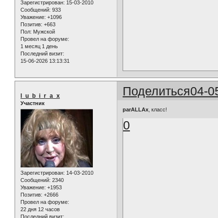
Зарегистрирован
: 15-03-2010
Сообщений:
933
Уважение:
+1096
Позитив:
+663
Пол:
Мужской
Провел на форуме:
1 месяц 1 день
Последний визит:
15-06-2026 13:13:31
Поделиться
04-0
l_u_b_i_r_a_x
Участник
parALLAx
, класс!
0
Зарегистрирован
: 14-03-2010
Сообщений:
2340
Уважение:
+1953
Позитив:
+2666
Провел на форуме:
22 дня 12 часов
Последний визит: