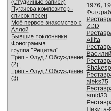
(Студийные записи)
1976, 1
Пугачева композитор -
Фотораб
список песен
Реставр
Моё первое знакомство с
ZDD
Аллой
Реставр
Бывшие поклонники
Allita
Фонограмма
Реставр
группа "Рецитал"
Василий
Трёп - Флуд / Обсуждение
Реставр
(2)
Shakesp
Трёп - Флуд / Обсуждение
Реставр
(3)
aleks75
Реставр
amid33
Реставр
Никита-