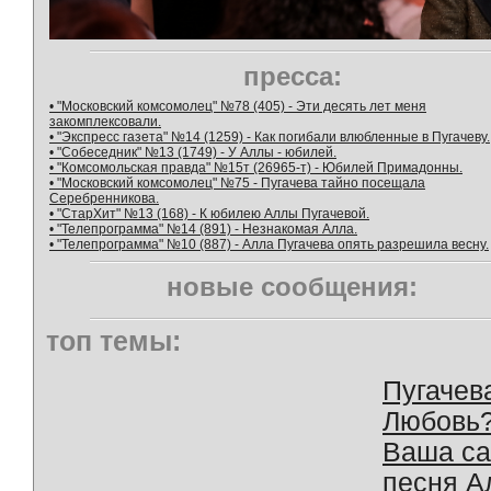
пресса:
• "Московский комсомолец" №78 (405) - Эти десять лет меня
закомплексовали.
• "Экспресс газета" №14 (1259) - Как погибали влюбленные в Пугачеву.
• "Собеседник" №13 (1749) - У Аллы - юбилей.
• "Комсомольская правда" №15т (26965-т) - Юбилей Примадонны.
• "Московский комсомолец" №75 - Пугачева тайно посещала
Серебренникова.
• "СтарХит" №13 (168) - К юбилею Аллы Пугачевой.
• "Телепрограмма" №14 (891) - Незнакомая Алла.
• "Телепрограмма" №10 (887) - Алла Пугачева опять разрешила весну.
новые сообщения:
топ темы:
Пугачев
Любовь
Ваша с
песня А