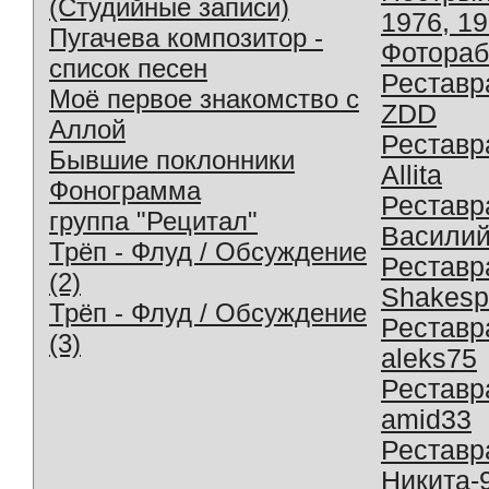
(Студийные записи)
1976, 1
Пугачева композитор -
Фотораб
список песен
Реставр
Моё первое знакомство с
ZDD
Аллой
Реставр
Бывшие поклонники
Allita
Фонограмма
Реставр
группа "Рецитал"
Василий
Трёп - Флуд / Обсуждение
Реставр
(2)
Shakesp
Трёп - Флуд / Обсуждение
Реставр
(3)
aleks75
Реставр
amid33
Реставр
Никита-