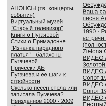
Обсужд
АНОНСЫ (тв, концерты,
Ваша с
события)
песня А
Виртуальный музей
Обсужд
"Старый телевизор"
1990 - 
Книги о Пугачевой
встречи
Стихи о Примадонне
(полнос
"Изнанка парадного
Zielona 
платья" - балахоны
ВИДЕО /
Пугачевой
Золотой
Причёски АБ
ВИДЕО /
Пугачева и ее шаги к
Сопот 1
стройности
ВИДЕО o
Сколько песен спела или
Сопот 1
записала Пугачева?
ВИДЕО o
Неизданное 2000 - 2009
Пестрый