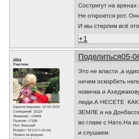
Состригут на аренах 
Не откроется рот. Он
И мы стерпим всё это
+1
Поделиться
05-0
alisa
Участник
Это не власти ,а иди
ничем оскорбить нель
новичка и Ахеджакову
люди.А НЕСЕТЕ КА
Зарегистрирован
: 15-03-2010
ЗЕМЛЕ и на Донбассе 
Сообщений:
15119
Уважение:
+16469
Позитив:
+7189
во главе с Нато.На в
Пол:
Женский
Возраст:
54
[1971-09-06]
и слушаем
Провел на форуме: