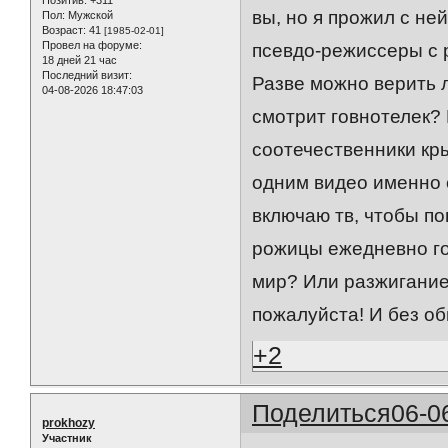
Позитив:
+311
вы, но я прожил с не
Пол:
Мужской
Возраст:
41
[1985-02-01]
Провел на форуме:
псевдо-режиссеры с 
18 дней 21 час
Последний визит:
Разве можно верить 
04-08-2026 18:47:03
смотрит говнотелек? 
соотечественники кр
одним видео именно 
включаю тв, чтобы п
рожицы ежедневно гов
мир? Или разжигание
пожалуйста! И без об
+2
Поделиться
06-0
prokhozy
Участник