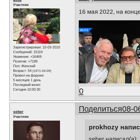
alisa
Участник
16 мая 2022, на кон
Зарегистрирован
: 15-03-2010
Сообщений:
15119
Уважение:
+16469
Позитив:
+7189
Пол:
Женский
Возраст:
54
[1971-09-06]
Провел на форуме:
5 месяцев 1 день
Последний визит:
0
Сегодня 10:00:30
Поделиться
08-0
seber
Участник
prokhozy напис
seber написал(а):