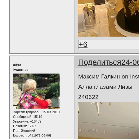
+6
Поделиться
24-0
alisa
Участник
Максим Галкин on Ins
Алла глазами Лизы
240622
Зарегистрирован
: 15-03-2010
Сообщений:
15119
Уважение:
+16469
Позитив:
+7189
Пол:
Женский
Возраст:
54
[1971-09-06]