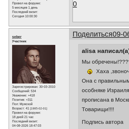
0
Провел на форуме:
5 месяцев 1 день
Последний визит:
Сегодня 10:00:30
Поделиться
09-0
seber
Участник
alisa написал(а
Мы обречены!???
Хаха ,звоноч
Она с правильным
Зарегистрирован
: 30-03-2010
особняке Израиля
Сообщений:
534
Уважение:
+418
прописана в Москв
Позитив:
+311
Пол:
Мужской
Товарищи!!!!
Возраст:
41
[1985-02-01]
Провел на форуме:
18 дней 21 час
Подпись автора
Последний визит:
04-08-2026 18:47:03