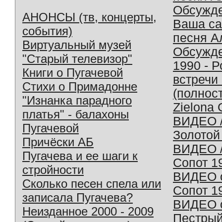
Обсужд
АНОНСЫ (тв, концерты,
Ваша с
события)
песня А
Виртуальный музей
Обсужд
"Старый телевизор"
1990 - 
Книги о Пугачевой
встречи
Стихи о Примадонне
(полнос
"Изнанка парадного
Zielona 
платья" - балахоны
ВИДЕО /
Пугачевой
Золотой
Причёски АБ
ВИДЕО /
Пугачева и ее шаги к
Сопот 1
стройности
ВИДЕО o
Сколько песен спела или
Сопот 1
записала Пугачева?
ВИДЕО o
Неизданное 2000 - 2009
Пестрый