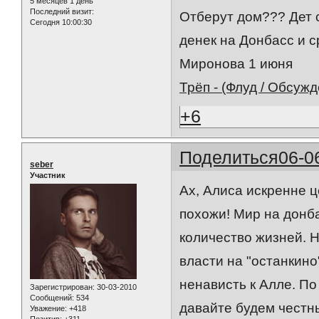
5 месяцев 1 день
Последний визит:
Отберут дом??? Дет 
Сегодня 10:00:30
денек на Донбасс и с
Миронова 1 июня
Трёп - (Флуд / Обсужде
+6
Поделиться
06-0
seber
Участник
Ах, Алиса искренне ц
похожи! Мир на донба
количество жизней. 
власти на "останкино
ненависть к Алле. П
Зарегистрирован
: 30-03-2010
Сообщений:
534
давайте будем честны
Уважение:
+418