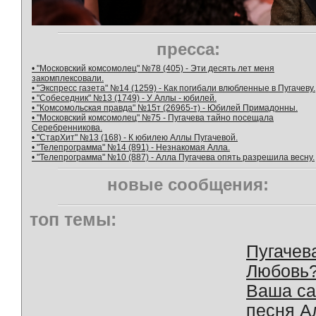
пресса:
• "Московский комсомолец" №78 (405) - Эти десять лет меня
закомплексовали.
• "Экспресс газета" №14 (1259) - Как погибали влюбленные в Пугачеву.
• "Собеседник" №13 (1749) - У Аллы - юбилей.
• "Комсомольская правда" №15т (26965-т) - Юбилей Примадонны.
• "Московский комсомолец" №75 - Пугачева тайно посещала
Серебренникова.
• "СтарХит" №13 (168) - К юбилею Аллы Пугачевой.
• "Телепрограмма" №14 (891) - Незнакомая Алла.
• "Телепрограмма" №10 (887) - Алла Пугачева опять разрешила весну.
новые сообщения:
топ темы:
Пугачев
Любовь
Ваша с
песня А