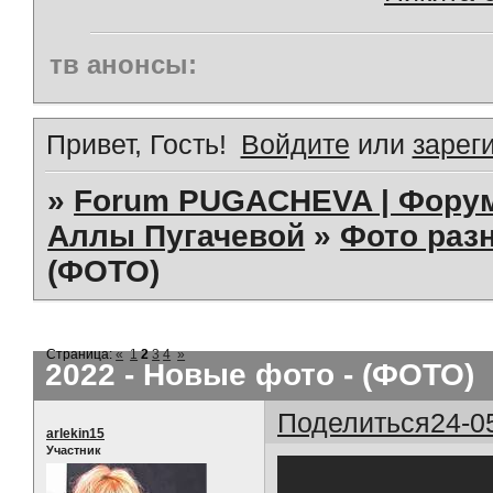
тв анонсы:
Привет, Гость!
Войдите
или
зарег
»
Forum PUGACHEVA | Форум
Аллы Пугачевой
»
Фото раз
(ФОТО)
Страница:
«
1
2
3
4
»
2022 - Новые фото - (ФОТО)
Поделиться
24-0
arlekin15
Участник