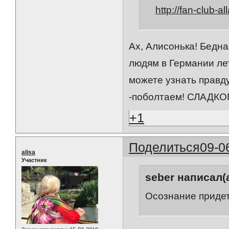
http://fan-club-all
Ах, Алисонька! Бедна
людям в Германии лет
можете узнать правду
-поболтаем! СЛАДК
+1
Поделиться
09-0
alisa
Участник
seber написал(а
Осознание придет