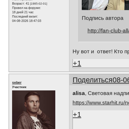
Возраст:
41
[1985-02-01]
Провел на форуме:
18 дней 21 час
Последний визит:
Подпись автора
04-08-2026 18:47:03
http://fan-club-all
Ну вот и ответ! Кто 
+1
Поделиться
08-0
seber
Участник
alisa
, Световая надп
https://www.starhit.ru/
+1