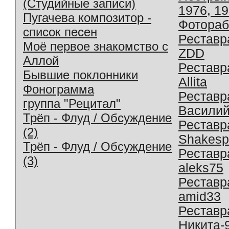
(Студийные записи)
1976, 1
Пугачева композитор -
Фотораб
список песен
Реставр
Моё первое знакомство с
ZDD
Аллой
Реставр
Бывшие поклонники
Allita
Фонограмма
Реставр
группа "Рецитал"
Василий
Трёп - Флуд / Обсуждение
Реставр
(2)
Shakesp
Трёп - Флуд / Обсуждение
Реставр
(3)
aleks75
Реставр
amid33
Реставр
Никита-