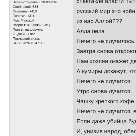
спектакле власти пыт
Зарегистрирован
: 30-03-2010
Сообщений:
534
русский мир это войн
Уважение:
+418
Позитив:
+311
из вас Аллой???
Пол:
Мужской
Возраст:
41
[1985-02-01]
Провел на форуме:
Алла пела
18 дней 21 час
Последний визит:
Ничего не случилось.
04-08-2026 18:47:03
Завтра снова откроют
Нам хозяин окажет д
А кумиры докажут, чт
Ничего не случится.
Утро снова лучится.
Чашку крепкого кофе 
Ничего не случится, 
Если даже убийца буд
И, унизив народ, обе