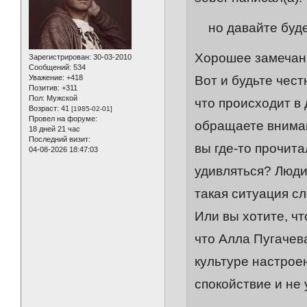
но давайте буде
Хорошее замечан
Зарегистрирован
: 30-03-2010
Сообщений:
534
Вот и будьте чест
Уважение:
+418
Позитив:
+311
Пол:
Мужской
что происходит в
Возраст:
41
[1985-02-01]
Провел на форуме:
обращаете вниман
18 дней 21 час
Последний визит:
вы где-то прочита
04-08-2026 18:47:03
удивляться? Люди
такая ситуация с
Или вы хотите, ч
что Алла Пугачева
культуре настрое
спокойствие и не