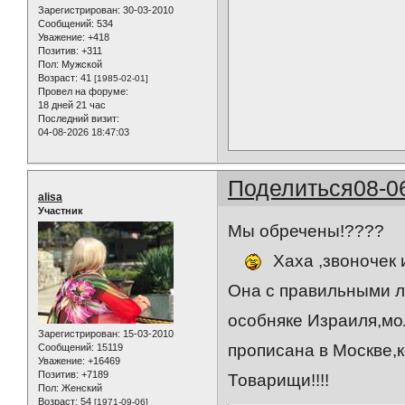
Зарегистрирован
: 30-03-2010
Сообщений:
534
Уважение:
+418
Позитив:
+311
Пол:
Мужской
Возраст:
41
[1985-02-01]
Провел на форуме:
18 дней 21 час
Последний визит:
04-08-2026 18:47:03
Поделиться
08-0
alisa
Участник
Мы обречены!????
Хаха ,звоночек 
Она с правильными л
особняке Израиля,мо
Зарегистрирован
: 15-03-2010
прописана в Москве,к
Сообщений:
15119
Уважение:
+16469
Позитив:
+7189
Товарищи!!!!
Пол:
Женский
Возраст:
54
[1971-09-06]