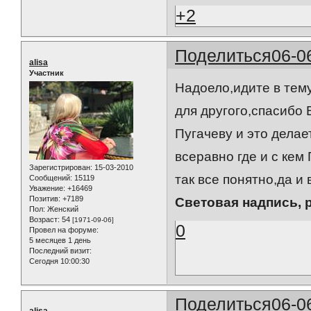
+2
Поделиться
06-0
alisa
Участник
Надоело,идите в тему
для другого,спасибо 
Пугачеву и это дела
всеравно где и с кем
Зарегистрирован
: 15-03-2010
так все понятно,да и 
Сообщений:
15119
Уважение:
+16469
Позитив:
+7189
Световая надпись, 
Пол:
Женский
Возраст:
54
[1971-09-06]
0
Провел на форуме:
5 месяцев 1 день
Последний визит:
Сегодня 10:00:30
Поделиться
06-0