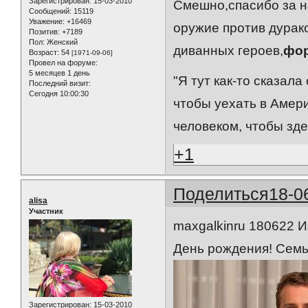
Зарегистрирован
: 15-03-2010
Смешно,спасибо за н
Сообщений:
15119
Уважение:
+16469
оружие против дурако
Позитив:
+7189
Пол:
Женский
диванных героев,
фор
Возраст:
54
[1971-09-06]
Провел на форуме:
5 месяцев 1 день
"Я тут как-то сказал
Последний визит:
Сегодня 10:00:30
чтобы уехать в Амери
человеком, чтобы зд
+1
Поделиться
18-0
alisa
Участник
maxgalkinru 180622 
День рождения! Семья
Зарегистрирован
: 15-03-2010