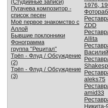
(Студийные записи)
1976, 1
Пугачева композитор -
Фотораб
список песен
Реставр
Моё первое знакомство с
ZDD
Аллой
Реставр
Бывшие поклонники
Allita
Фонограмма
Реставр
группа "Рецитал"
Василий
Трёп - Флуд / Обсуждение
Реставр
(2)
Shakesp
Трёп - Флуд / Обсуждение
Реставр
(3)
aleks75
Реставр
amid33
Реставр
Никита-