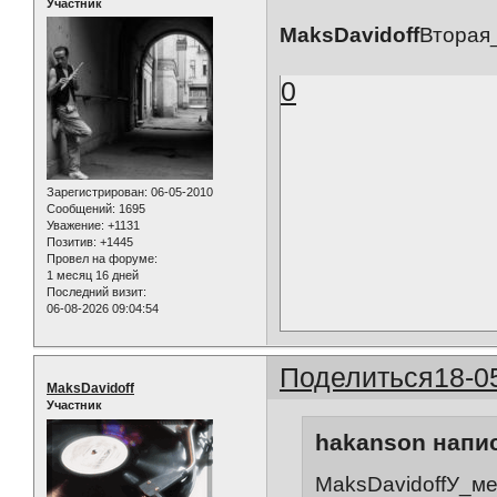
Участник
MaksDavidoff
Вторая_
0
Зарегистрирован
: 06-05-2010
Сообщений:
1695
Уважение:
+1131
Позитив:
+1445
Провел на форуме:
1 месяц 16 дней
Последний визит:
06-08-2026 09:04:54
Поделиться
18-0
MaksDavidoff
Участник
hakanson напис
MaksDavidoffУ_ме