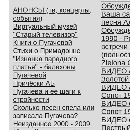
Обсужд
АНОНСЫ (тв, концерты,
Ваша с
события)
песня А
Виртуальный музей
Обсужд
"Старый телевизор"
1990 - 
Книги о Пугачевой
встречи
Стихи о Примадонне
(полнос
"Изнанка парадного
Zielona 
платья" - балахоны
ВИДЕО /
Пугачевой
Золотой
Причёски АБ
ВИДЕО /
Пугачева и ее шаги к
Сопот 1
стройности
ВИДЕО o
Сколько песен спела или
Сопот 1
записала Пугачева?
ВИДЕО o
Неизданное 2000 - 2009
Пестрый