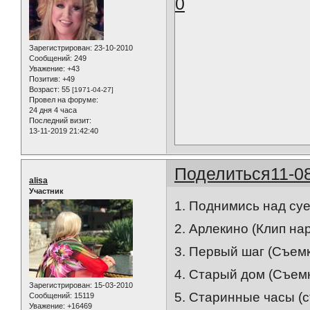
0
Зарегистрирован
: 23-10-2010
Сообщений:
249
Уважение:
+43
Позитив:
+49
Возраст:
55
[1971-04-27]
Провел на форуме:
24 дня 4 часа
Последний визит:
13-11-2019 21:42:40
Поделиться
11-0
alisa
Участник
1. Поднимись над суе
2. Арлекино (Клип на
3. Первый шаг (Съемк
4. Старый дом (Съемк
Зарегистрирован
: 15-03-2010
5. Старинные часы (с
Сообщений:
15119
Уважение:
+16469