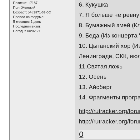
Позитив:
+7187
6. Кукушка
Пол:
Женский
Возраст:
54
[1971-09-06]
7. Я больше не ревн
Провел на форуме:
5 месяцев 1 день
8. Бумажный змей (Кл
Последний визит:
Сегодня 00:02:27
9. Беда (Из концерта 
10. Цыганский хор (
Ленинграде, СКК, июль
11.Святая ложь
12. Осень
13. Айсберг
14. Фрагменты прогр
http://rutracker.org/f
http://rutracker.org/f
0