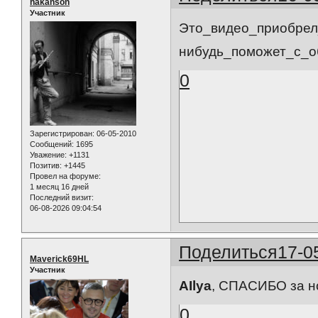
hakanson
Участник
Это_видео_приобрел
нибудь_поможет_с_о
0
Зарегистрирован
: 06-05-2010
Сообщений:
1695
Уважение:
+1131
Позитив:
+1445
Провел на форуме:
1 месяц 16 дней
Последний визит:
06-08-2026 09:04:54
Поделиться
17-0
Maverick69HL
Участник
AIlya
, СПАСИБО за н
0