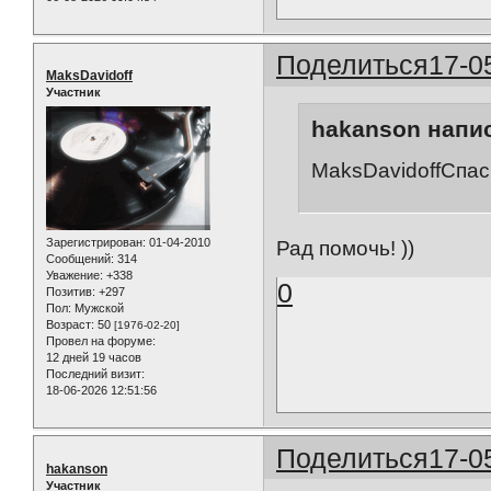
Поделиться
17-0
MaksDavidoff
Участник
hakanson напис
MaksDavidoffСпаси
Зарегистрирован
: 01-04-2010
Рад помочь! ))
Сообщений:
314
Уважение:
+338
0
Позитив:
+297
Пол:
Мужской
Возраст:
50
[1976-02-20]
Провел на форуме:
12 дней 19 часов
Последний визит:
18-06-2026 12:51:56
Поделиться
17-0
hakanson
Участник