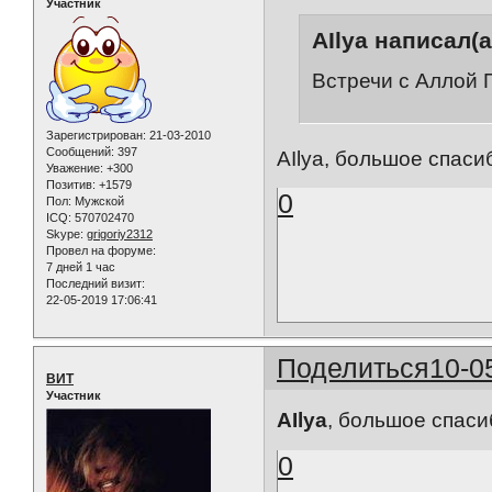
Участник
AIlya написал(а
Встречи с Аллой 
Зарегистрирован
: 21-03-2010
Сообщений:
397
AIlya, большое спаси
Уважение:
+300
Позитив:
+1579
0
Пол:
Мужской
ICQ:
570702470
Skype:
grigoriy2312
Провел на форуме:
7 дней 1 час
Последний визит:
22-05-2019 17:06:41
Поделиться
10-0
ВИТ
Участник
AIlya
, большое спас
0