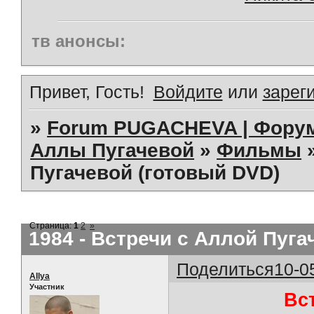
тв анонсы:
Привет, Гость!
Войдите
или
зарег
»
Forum PUGACHEVA | Форум
Аллы Пугачевой
»
Фильмы
Пугачевой (готовый DVD)
Страница:
1
2
»
1984 - Встречи с Аллой Пуга
Поделиться
10-0
AIlya
Участник
Вс