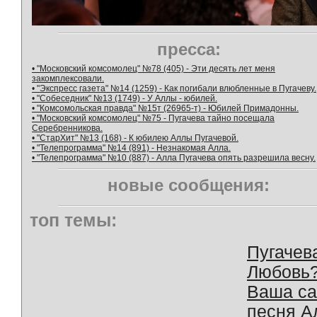
пресса:
• "Московский комсомолец" №78 (405) - Эти десять лет меня
закомплексовали.
• "Экспресс газета" №14 (1259) - Как погибали влюбленные в Пугачеву.
• "Собеседник" №13 (1749) - У Аллы - юбилей.
• "Комсомольская правда" №15т (26965-т) - Юбилей Примадонны.
• "Московский комсомолец" №75 - Пугачева тайно посещала
Серебренникова.
• "СтарХит" №13 (168) - К юбилею Аллы Пугачевой.
• "Телепрограмма" №14 (891) - Незнакомая Алла.
• "Телепрограмма" №10 (887) - Алла Пугачева опять разрешила весну.
новые сообщения:
топ темы:
Пугачев
Любовь
Ваша с
песня А