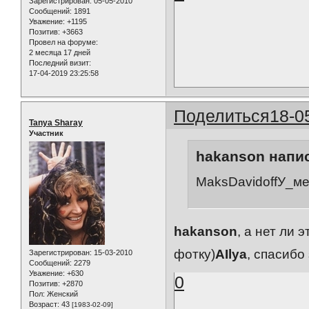
Зарегистрирован
: 05-05-2010
Сообщений:
1891
Уважение:
+1195
Позитив:
+3663
Провел на форуме:
2 месяца 17 дней
Последний визит:
17-04-2019 23:25:58
Поделиться
18-0
Tanya Sharay
Участник
hakanson напис
MaksDavidoffУ_ме
hakanson
, а нет ли
фотку)
AIlya
, спасибо 
Зарегистрирован
: 15-03-2010
Сообщений:
2279
Уважение:
+630
0
Позитив:
+2870
Пол:
Женский
Возраст:
43
[1983-02-09]