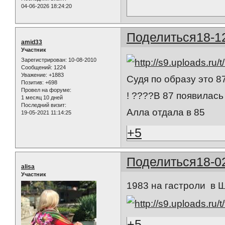
04-06-2026 18:24:20
Поделиться
18-1
amid33
Участник
Зарегистрирован
: 10-08-2010
Сообщений:
1224
Уважение:
+1883
Судя по образу это 87
Позитив:
+698
Провел на форуме:
! ????В 87 появилась 
1 месяц 10 дней
Последний визит:
Алла отдала в 85
19-05-2021 11:14:25
+5
Поделиться
18-0
alisa
Участник
1983 на гастроли в 
+5