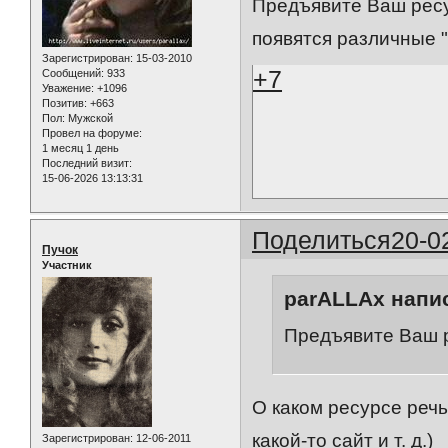
Предъявите Ваш ресур
появятся различные 
Зарегистрирован
: 15-03-2010
+7
Сообщений:
933
Уважение:
+1096
Позитив:
+663
Пол:
Мужской
Провел на форуме:
1 месяц 1 день
Последний визит:
15-06-2026 13:13:31
Поделиться
20-0
Пучок
Участник
parALLAx напис
Предъявите Ваш 
О каком ресурсе речь
какой-то сайт и т. д.)
Зарегистрирован
: 12-06-2011