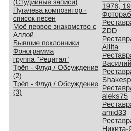
(Студийные записи)
1976, 1
Пугачева композитор -
Фотораб
список песен
Реставр
Моё первое знакомство с
ZDD
Аллой
Реставр
Бывшие поклонники
Allita
Фонограмма
Реставр
группа "Рецитал"
Василий
Трёп - Флуд / Обсуждение
Реставр
(2)
Shakesp
Трёп - Флуд / Обсуждение
Реставр
(3)
aleks75
Реставр
amid33
Реставр
Никита-