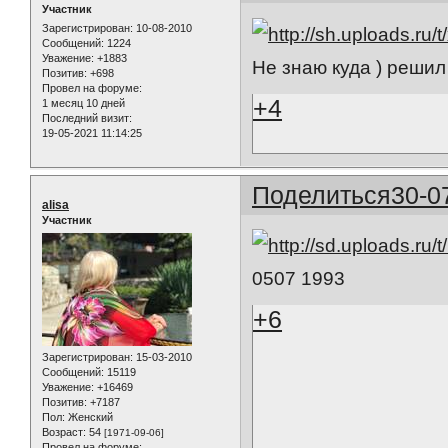
Участник
Зарегистрирован
: 10-08-2010
Сообщений:
1224
Уважение:
+1883
Не знаю куда ) решил
Позитив:
+698
Провел на форуме:
+4
1 месяц 10 дней
Последний визит:
19-05-2021 11:14:25
Поделиться
30-0
alisa
Участник
0507 1993
+6
Зарегистрирован
: 15-03-2010
Сообщений:
15119
Уважение:
+16469
Позитив:
+7187
Пол:
Женский
Возраст:
54
[1971-09-06]
Провел на форуме: