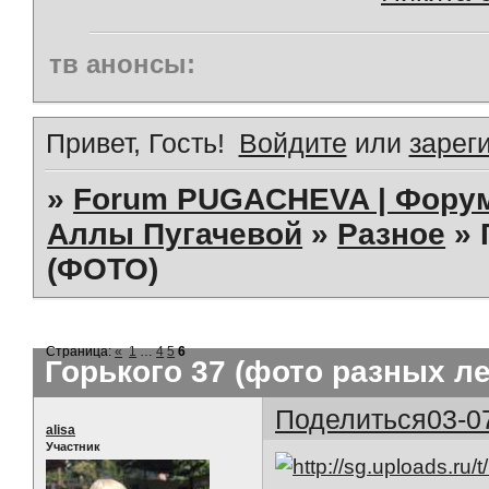
тв анонсы:
Привет, Гость!
Войдите
или
зарег
»
Forum PUGACHEVA | Форум
Аллы Пугачевой
»
Разное
»
(ФОТО)
Страница:
«
1
…
4
5
6
Горького 37 (фото разных ле
Поделиться
03-0
alisa
Участник