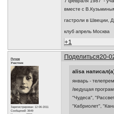
7 февраля 1987 - уча
вместе с В.Кузьмины
гастроли в Швеции, 
клуб апрель Москва
+1
Поделиться
20-0
Пучок
Участник
alisa написал(а
январь - телепре
/ведущая програм
"Чудеса", "Рассве
"Кабриолет", "Кан
Зарегистрирован
: 12-06-2011
Сообщений:
3649