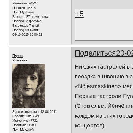
Уважение:
+4927
Позитив:
+5216
+5
Пол:
Мужской
Возраст:
57
[1969-01-04]
Провел на форуме:
5 месяцев 7 дней
Последний визит:
04-11-2025 13:00:32
Поделиться
20-0
Пучок
Участник
Никаких гастролей в 
поездка в Швецию в 
«Nöjesmaskinen» мест
Первые гастроли Пуг
(Стокгольм, Йёнчёпин
Зарегистрирован
: 12-06-2011
каждом из этих город
Сообщений:
3649
Уважение:
+7732
концертов).
Позитив:
+1580
Пол:
Мужской