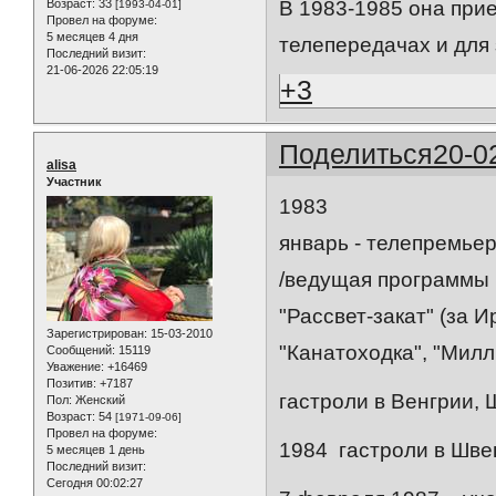
Возраст:
33
В 1983-1985 она при
[1993-04-01]
Провел на форуме:
5 месяцев 4 дня
телепередачах и для
Последний визит:
21-06-2026 22:05:19
+3
Поделиться
20-0
alisa
Участник
1983
январь - телепремьер
/ведущая программы в
"Рассвет-закат" (за 
Зарегистрирован
: 15-03-2010
"Канатоходка", "Милл
Сообщений:
15119
Уважение:
+16469
Позитив:
+7187
гастроли в Венгрии,
Пол:
Женский
Возраст:
54
[1971-09-06]
Провел на форуме:
1984 гастроли в Шве
5 месяцев 1 день
Последний визит:
Сегодня 00:02:27