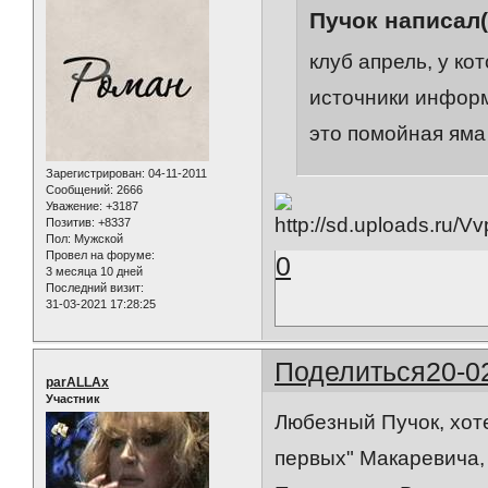
Пучок написал(
клуб апрель, у ко
источники информ
это помойная яма
Зарегистрирован
: 04-11-2011
Сообщений:
2666
Уважение:
+3187
Позитив:
+8337
Пол:
Мужской
Провел на форуме:
0
3 месяца 10 дней
Последний визит:
31-03-2021 17:28:25
Поделиться
20-0
parALLAx
Участник
Любезный Пучок, хоте
первых" Макаревича, н