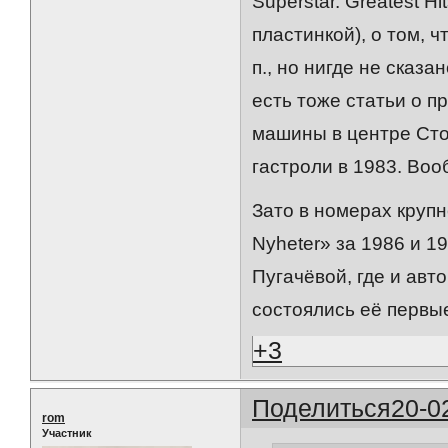
Superstar. Greatest H
пластинкой), о том, ч
п., но нигде не сказа
есть тоже статьи о 
машины в центре Сток
гастроли в 1983. Воо
Зато в номерах круп
Nyheter» за 1986 и 1
Пугачёвой, где и авто
состоялись её первые
+3
Поделиться
20-0
rom
Участник