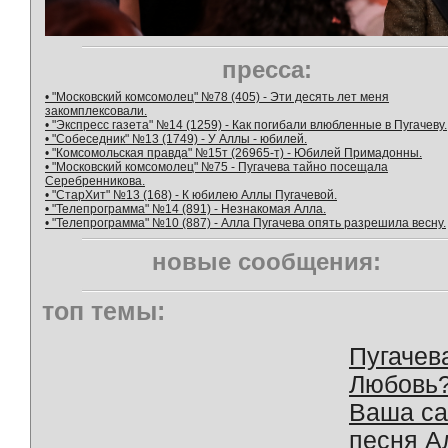
пресса:
• "Московский комсомолец" №78 (405) - Эти десять лет меня
закомплексовали.
• "Экспресс газета" №14 (1259) - Как погибали влюбленные в Пугачеву.
• "Собеседник" №13 (1749) - У Аллы - юбилей.
• "Комсомольская правда" №15т (26965-т) - Юбилей Примадонны.
• "Московский комсомолец" №75 - Пугачева тайно посещала
Серебренникова.
• "СтарХит" №13 (168) - К юбилею Аллы Пугачевой.
• "Телепрограмма" №14 (891) - Незнакомая Алла.
• "Телепрограмма" №10 (887) - Алла Пугачева опять разрешила весну.
новые сообщения:
топ темы:
Пугачев
Любовь
Ваша с
песня А