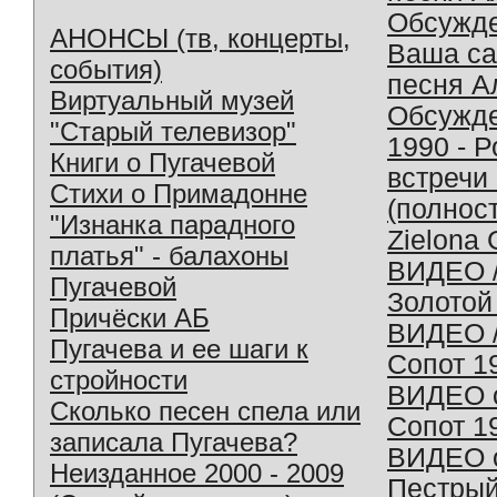
Обсужд
АНОНСЫ (тв, концерты,
Ваша с
события)
песня А
Виртуальный музей
Обсужд
"Старый телевизор"
1990 - 
Книги о Пугачевой
встречи
Стихи о Примадонне
(полнос
"Изнанка парадного
Zielona 
платья" - балахоны
ВИДЕО /
Пугачевой
Золотой
Причёски АБ
ВИДЕО /
Пугачева и ее шаги к
Сопот 1
стройности
ВИДЕО o
Сколько песен спела или
Сопот 1
записала Пугачева?
ВИДЕО o
Неизданное 2000 - 2009
Пестрый