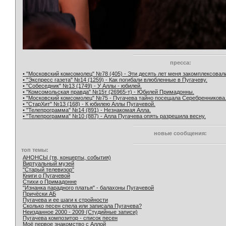
пресса:
• "Московский комсомолец" №78 (405) - Эти десять лет меня закомплексовал
• "Экспресс газета" №14 (1259) - Как погибали влюбленные в Пугачеву.
• "Собеседник" №13 (1749) - У Аллы - юбилей.
• "Комсомольская правда" №15т (26965-т) - Юбилей Примадонны.
• "Московский комсомолец" №75 - Пугачева тайно посещала Серебренникова
• "СтарХит" №13 (168) - К юбилею Аллы Пугачевой.
• "Телепрограмма" №14 (891) - Незнакомая Алла.
• "Телепрограмма" №10 (887) - Алла Пугачева опять разрешила весну.
новые сообщения:
топ темы:
АНОНСЫ (тв, концерты, события)
Виртуальный музей
"Старый телевизор"
Книги о Пугачевой
Стихи о Примадонне
"Изнанка парадного платья" - балахоны Пугачевой
Причёски АБ
Пугачева и ее шаги к стройности
Сколько песен спела или записала Пугачева?
Неизданное 2000 - 2009 (Студийные записи)
Пугачева композитор - список песен
Моё первое знакомство с Аллой