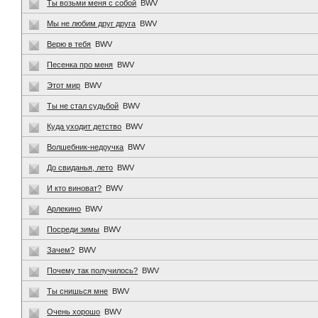
Ты возьми меня с собой
BWV
Мы не любим друг друга
BWV
Верю в тебя
BWV
Песенка про меня
BWV
Этот мир
BWV
Ты не стал судьбой
BWV
Куда уходит детство
BWV
Волшебник-недоучка
BWV
До свиданья, лето
BWV
И кто виноват?
BWV
Арлекино
BWV
Посреди зимы
BWV
Зачем?
BWV
Почему так получилось?
BWV
Ты снишься мне
BWV
Очень хорошо
BWV