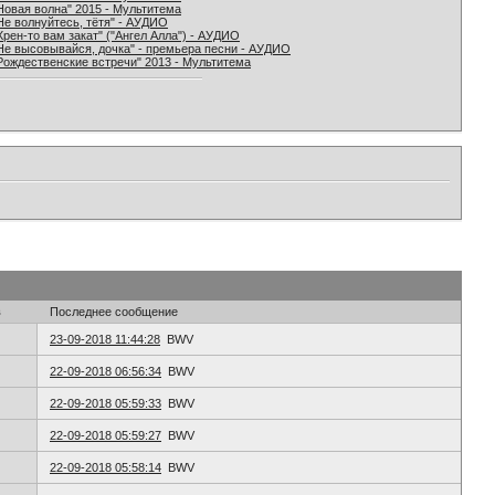
Новая волна" 2015 - Мультитема
Не волнуйтесь, тётя" - АУДИО
Хрен-то вам закат" ("Ангел Алла") - АУДИО
Не высовывайся, дочка" - премьера песни - АУДИО
Рождественские встречи" 2013 - Мультитема
в
Последнее сообщение
23-09-2018 11:44:28
BWV
22-09-2018 06:56:34
BWV
22-09-2018 05:59:33
BWV
22-09-2018 05:59:27
BWV
22-09-2018 05:58:14
BWV