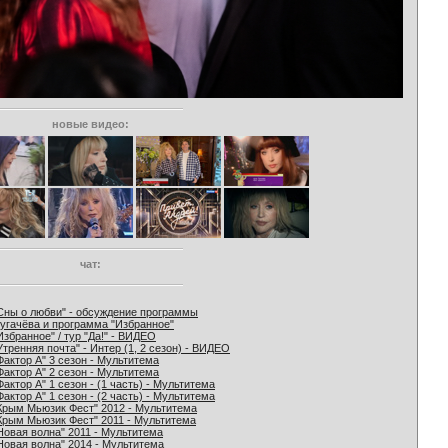
новые видео:
чат:
Сны о любви" - обсуждение программы
угачёва и программа "Избранное"
Избранное" / тур "Да!" - ВИДЕО
Утренняя почта" - Интер (1, 2 сезон) - ВИДЕО
Фактор А" 3 сезон - Мультитема
Фактор А" 2 сезон - Мультитема
Фактор А" 1 сезон - (1 часть) - Мультитема
Фактор А" 1 сезон - (2 часть) - Мультитема
Крым Мьюзик Фест" 2012 - Мультитема
Крым Мьюзик Фест" 2011 - Мультитема
Новая волна" 2011 - Мультитема
Новая волна" 2014 - Мультитема