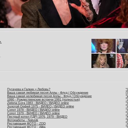
и.
.
Пугачева и Галкин = Любовь?
"
Ваша самая любимая песня Аллы - Флуд / Обсуждение
П
Ваша самая нелюбимая песня Аллы - Флуд / Обсуждение
"
1990 - Рождественские встречи 1991 (полностью)
"
Zielona Gora 1983 - ВИДЕО / ВИДЕО online
"
Золотой Орфей 1975 - ВИДЕО / ВИДЕО online
"
Сопот 1978 - ВИДЕО / ВИДЕО online
"
Сопот 1979 - ВИДЕО / ВИДЕО online
"
Пестрый котел (ГДР) 1976, 1979 - ВИДЕО
"
Фотоработы - Natusik
"
Реставрация ФОТО - ZDD
"
Реставрация ФОТО - Allita
"