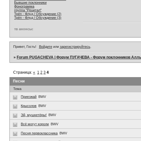
Бывшие поклонники
Фонограмма
группа "Рецитал"
Трёп - Флуд / Обсуждение (2)
Трёп - Флуд / Обсуждение (3)
тв анонсы:
Привет, Гость!
Войдите
или
зарегистрируйтесь
.
»
Forum PUGACHEVA | Форум ПУГАЧЕВА - Форум поклонников Алл
Страница:
«
1
2
3
4
Песни
Тема
Приезжай
BWV
Крысолов
BWV
Эй, мушкетёры!
BWV
Всё могут короли
BWV
Песня первоклассника
BWV