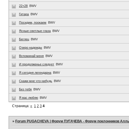
22+28
BWV
Гитара
BWV
Посидим, поокаем
BWV
Ясные светлые глаза
BWV
Беглец
BWV
Озеро надежды
BWV
Вспоминай меня
BWV
И продолженье следует
BWV
Я сегодня легендарна
BWV
Скажи мне что-нибудь
BWV
Без тебя
BWV
Я вас люблю
BWV
Страница:
«
1
2
3
4
»
Forum PUGACHEVA | Форум ПУГАЧЕВА - Форум поклонников Алл