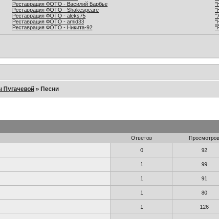
Реставрация ФОТО - Василий Барбье
"
Реставрация ФОТО - Shakespeare
"
Реставрация ФОТО - aleks75
"
Реставрация ФОТО - amid33
"
Реставрация ФОТО - Никита-92
"
ы Пугачевой
»
Песни
Ответов
Просмотро
0
92
1
99
1
91
1
80
1
126