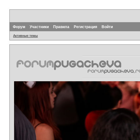
Форум
Участники
Правила
Регистрация
Войти
Активные темы