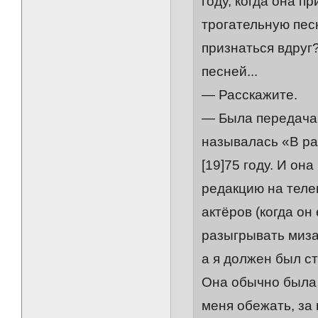
году, когда она п
трогательную песн
признаться вдруг?
песней...
— Расскажите.
— Была передача,
называлась «В ра
[19]75 году. И он
редакцию на теле
актёров (когда о
разыгрывать миза
а я должен был ст
Она обычно была 
меня обежать, за п