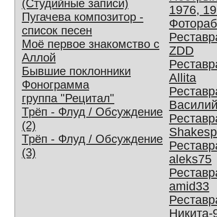
(Студийные записи)
1976, 1
Пугачева композитор -
Фотораб
список песен
Реставр
Моё первое знакомство с
ZDD
Аллой
Реставр
Бывшие поклонники
Allita
Фонограмма
Реставр
группа "Рецитал"
Василий
Трёп - Флуд / Обсуждение
Реставр
(2)
Shakesp
Трёп - Флуд / Обсуждение
Реставр
(3)
aleks75
Реставр
amid33
Реставр
Никита-