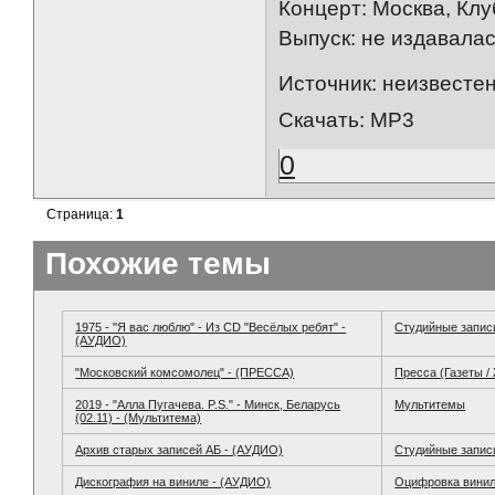
Концерт: Москва, Кл
Выпуск: не издавала
Источник: неизвесте
Скачать: MP3
0
Страница:
1
Похожие темы
1975 - "Я вас люблю" - Из CD "Весёлых ребят" -
Студийные запис
(АУДИО)
"Московский комсомолец" - (ПРЕССА)
Пресса (Газеты /
2019 - "Алла Пугачева. P.S." - Минск, Беларусь
Мультитемы
(02.11) - (Мультитема)
Архив старых записей АБ - (АУДИО)
Студийные запис
Дискография на виниле - (АУДИО)
Оцифровка вини