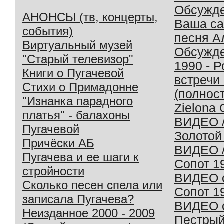
Обсужд
АНОНСЫ (тв, концерты,
Ваша с
события)
песня А
Виртуальный музей
Обсужд
"Старый телевизор"
1990 - 
Книги о Пугачевой
встречи
Стихи о Примадонне
(полнос
"Изнанка парадного
Zielona 
платья" - балахоны
ВИДЕО /
Пугачевой
Золотой
Причёски АБ
ВИДЕО /
Пугачева и ее шаги к
Сопот 1
стройности
ВИДЕО o
Сколько песен спела или
Сопот 1
записала Пугачева?
ВИДЕО o
Неизданное 2000 - 2009
Пестрый