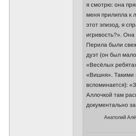
я смотрю: она пря
меня прилипла к л
этот эпизод, я сп
игривость?». Она
Перила были свеж
дуэт (он был мало
«Весёлых ребятах
«Вишня». Такими
вспоминается): «
Аллочкой там расп
документально за
Анатолий Алё