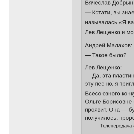
Вячеслав Добрын
— Кстати, вы зна
называлась «Я ва
Лев Лещенко и мо
Андрей Малахов:
— Такое было?
Лев Лещенко:
— Да, эта пластин
эту песню, я приг
Всесоюзного конк
Ольге Борисовне 
проявит. Она — б
получилось, проро
Телепередача 