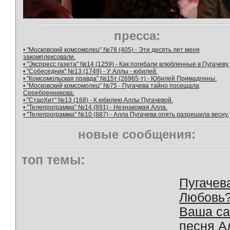
пресса:
• "Московский комсомолец" №78 (405) - Эти десять лет меня
закомплексовали.
• "Экспресс газета" №14 (1259) - Как погибали влюбленные в Пугачеву.
• "Собеседник" №13 (1749) - У Аллы - юбилей.
• "Комсомольская правда" №15т (26965-т) - Юбилей Примадонны.
• "Московский комсомолец" №75 - Пугачева тайно посещала
Серебренникова.
• "СтарХит" №13 (168) - К юбилею Аллы Пугачевой.
• "Телепрограмма" №14 (891) - Незнакомая Алла.
• "Телепрограмма" №10 (887) - Алла Пугачева опять разрешила весну.
новые сообщения:
топ темы:
Пугачев
Любовь
Ваша с
песня А