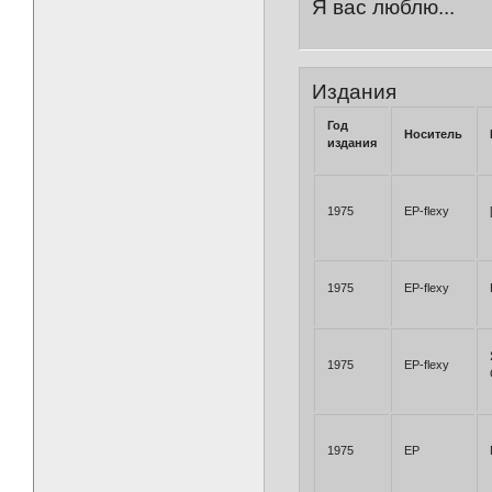
Я вас люблю...
Издания
Год
Носитель
издания
1975
EP-flexy
1975
EP-flexy
1975
EP-flexy
1975
EP