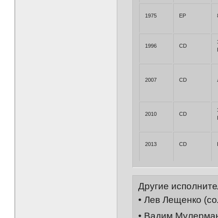
1975
EP
1996
CD
2007
CD
2010
CD
2013
CD
Другие исполните
• Лев Лещенко (с
• Вадим Мулерма