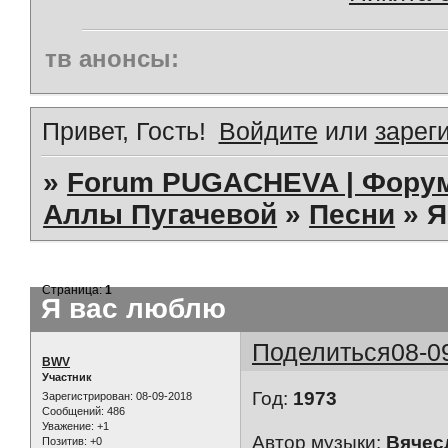
тв анонсы:
Привет, Гость!
Войдите
или
зарег
»
Forum PUGACHEVA | Форум
Аллы Пугачевой
»
Песни
»
Я
Страница:
1
Я вас люблю
Поделиться
08-0
BWV
Участник
Год:
1973
Зарегистрирован
: 08-09-2018
Сообщений:
486
Уважение:
+1
Автор музыки:
Вячес
Позитив:
+0