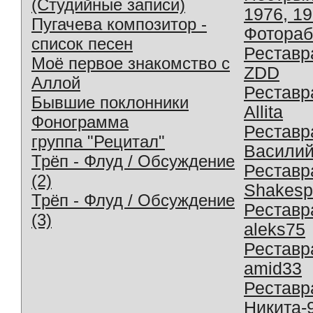
(Студийные записи)
1976, 1
Пугачева композитор -
Фотораб
список песен
Реставр
Моё первое знакомство с
ZDD
Аллой
Реставр
Бывшие поклонники
Allita
Фонограмма
Реставр
группа "Рецитал"
Василий
Трёп - Флуд / Обсуждение
Реставр
(2)
Shakesp
Трёп - Флуд / Обсуждение
Реставр
(3)
aleks75
Реставр
amid33
Реставр
Никита-