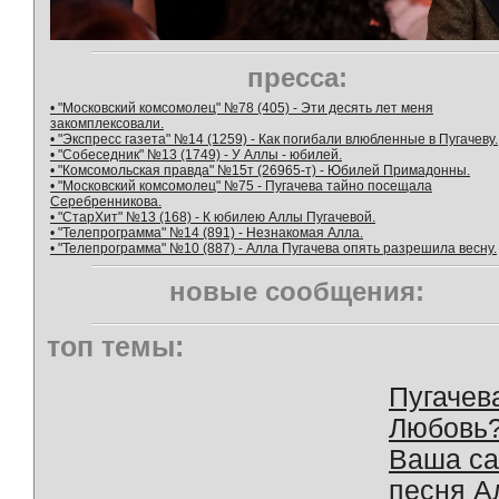
пресса:
• "Московский комсомолец" №78 (405) - Эти десять лет меня
закомплексовали.
• "Экспресс газета" №14 (1259) - Как погибали влюбленные в Пугачеву.
• "Собеседник" №13 (1749) - У Аллы - юбилей.
• "Комсомольская правда" №15т (26965-т) - Юбилей Примадонны.
• "Московский комсомолец" №75 - Пугачева тайно посещала
Серебренникова.
• "СтарХит" №13 (168) - К юбилею Аллы Пугачевой.
• "Телепрограмма" №14 (891) - Незнакомая Алла.
• "Телепрограмма" №10 (887) - Алла Пугачева опять разрешила весну.
новые сообщения:
топ темы:
Пугачев
Любовь
Ваша с
песня А