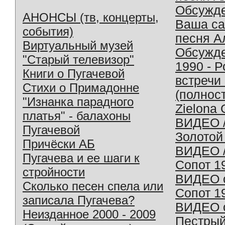
Обсужд
АНОНСЫ (тв, концерты,
Ваша с
события)
песня А
Виртуальный музей
Обсужд
"Старый телевизор"
1990 - 
Книги о Пугачевой
встречи
Стихи о Примадонне
(полнос
"Изнанка парадного
Zielona 
платья" - балахоны
ВИДЕО /
Пугачевой
Золотой
Причёски АБ
ВИДЕО /
Пугачева и ее шаги к
Сопот 1
стройности
ВИДЕО o
Сколько песен спела или
Сопот 1
записала Пугачева?
ВИДЕО o
Неизданное 2000 - 2009
Пестрый