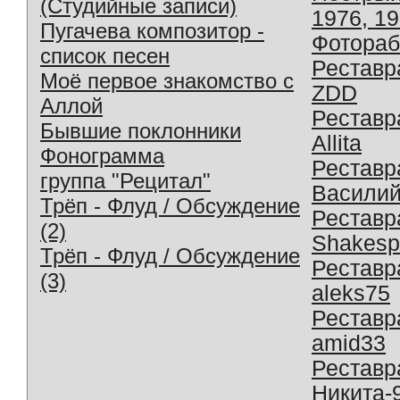
(Студийные записи)
1976, 1
Пугачева композитор -
Фотораб
список песен
Реставр
Моё первое знакомство с
ZDD
Аллой
Реставр
Бывшие поклонники
Allita
Фонограмма
Реставр
группа "Рецитал"
Василий
Трёп - Флуд / Обсуждение
Реставр
(2)
Shakesp
Трёп - Флуд / Обсуждение
Реставр
(3)
aleks75
Реставр
amid33
Реставр
Никита-