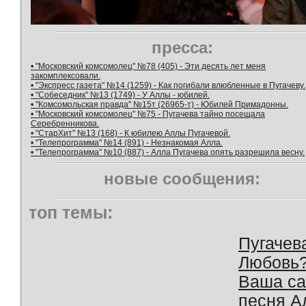
пресса:
• "Московский комсомолец" №78 (405) - Эти десять лет меня
закомплексовали.
• "Экспресс газета" №14 (1259) - Как погибали влюбленные в Пугачеву.
• "Собеседник" №13 (1749) - У Аллы - юбилей.
• "Комсомольская правда" №15т (26965-т) - Юбилей Примадонны.
• "Московский комсомолец" №75 - Пугачева тайно посещала
Серебренникова.
• "СтарХит" №13 (168) - К юбилею Аллы Пугачевой.
• "Телепрограмма" №14 (891) - Незнакомая Алла.
• "Телепрограмма" №10 (887) - Алла Пугачева опять разрешила весну.
новые сообщения:
топ темы:
Пугачев
Любовь
Ваша с
песня А