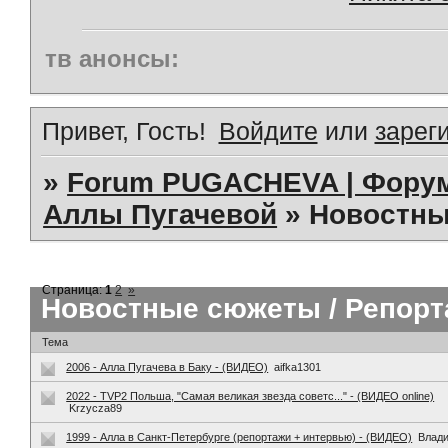
тв анонсы:
Привет, Гость!
Войдите
или
зарег
»
Forum PUGACHEVA | Форум
Аллы Пугачевой
»
Новостны
Страница:
1
2
»
Новостные сюжеты / Репор
Тема
2006 - Алла Пугачева в Баку - (ВИДЕО)
aifka1301
2022 - TVP2 Польша, "Самая великая звезда советс..." - (ВИДЕО online)
Krzycza89
1999 - Алла в Санкт-Петербурге (репортажи + интервью) - (ВИДЕО)
Влад