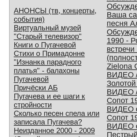
Обсужд
АНОНСЫ (тв, концерты,
Ваша с
события)
песня А
Виртуальный музей
Обсужд
"Старый телевизор"
1990 - 
Книги о Пугачевой
встречи
Стихи о Примадонне
(полнос
"Изнанка парадного
Zielona 
платья" - балахоны
ВИДЕО /
Пугачевой
Золотой
Причёски АБ
ВИДЕО /
Пугачева и ее шаги к
Сопот 1
стройности
ВИДЕО o
Сколько песен спела или
Сопот 1
записала Пугачева?
ВИДЕО o
Неизданное 2000 - 2009
Пестрый