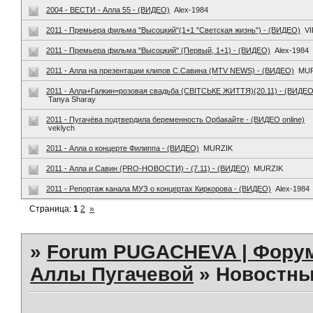
2004 - ВЕСТИ - Алла 55 - (ВИДЕО)
Alex-1984
2011 - Премьера фильма "Высоцкий"(1+1 "Светская жизнь") - (ВИДЕО)
V
2011 - Премьера фильма "Высоцкий" (Первый, 1+1) - (ВИДЕО)
Alex-1984
2011 - Алла на презентации клипов С.Савина (MTV NEWS) - (ВИДЕО)
MU
2011 - Алла+Галкин=розовая свадьба (СВІТСЬКЕ ЖИТТЯ)(20.11) - (ВИДЕО
Tanya Sharay
2011 - Пугачёва подтвердила беременность Орбакайте - (ВИДЕО online)
veklych
2011 - Алла о концерте Филиппа - (ВИДЕО)
MURZIK
2011 - Алла и Савин (PRO-НОВОСТИ) - (7.11) - (ВИДЕО)
MURZIK
2011 - Репортаж канала МУЗ о концертах Киркорова - (ВИДЕО)
Alex-1984
Страница:
1
2
»
»
Forum PUGACHEVA | Форум
Аллы Пугачевой
»
Новостны