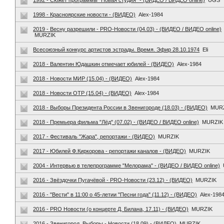
1992 - Сюжет программы "Новая студия" - (ВИДЕО / ВИДЕО online)
UGS
1998 - Красноярские новости - (ВИДЕО)
Alex-1984
2019 - Весну разрешили - PRO-Новости (04.03) - (ВИДЕО / ВИДЕО online)
MURZIK
Всесоюзный конкурс артистов эстрады. Время. Эфир 28.10.1974
Eli
2018 - Валентин Юдашкин отмечает юбилей - (ВИДЕО)
Alex-1984
2018 - Новости МИР (15.04) - (ВИДЕО)
Alex-1984
2018 - Новости ОТР (15.04) - (ВИДЕО)
Alex-1984
2018 - Выборы Президента России в Звенигороде (18.03) - (ВИДЕО)
MUR
2018 - Премьера фильма "Лёд" (07.02) - (ВИДЕО / ВИДЕО online)
MURZIK
2017 - Фестиваль "Жара", репортажи - (ВИДЕО)
MURZIK
2017 - Юбилей Ф.Киркорова - репортажи каналов - (ВИДЕО)
MURZIK
2004 - Интервью в телепрограмме "Мелорама" - (ВИДЕО / ВИДЕО online)
2016 - Звёздочки Пугачёвой - PRO-Новости (23.12) - (ВИДЕО)
MURZIK
2016 - "Вести" в 11:00 о 45-летии "Песни года" (11.12) - (ВИДЕО)
Alex-198
2016 - PRO Новости (о концерте Д. Билана, 17.11) - (ВИДЕО)
MURZIK
2016 - Звенигород. Выборы - Новости (18.09) - (ВИДЕО)
MURZIK