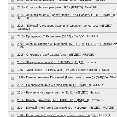
2016 - Отдых в Латвии, репортаж LIFE - (ВИДЕО)
Alex-1984
2015 - День рождения А. Давлетьярова - PRO-Новости (13.09) - (ВИДЕО)
MURZIK
2016 - "Юбилей Александра Зацепина" фрагмент репортажа - (ВИДЕО)
aleshik73
2015 - Прощание с Э.Рязановым (03.12) - (ВИДЕО)
MURZIK
2002 - Дневной каприз с А.Пугачевой (15.01) - (ВИДЕО / ВИДЕО online)
Al
1984
2015 - Открытие второй школы Аллы - (ВИДЕО)
MURZIK
2015 - "Воскресное время" - 07.06.2015 - (ВИДЕО)
эмраан
1997 - "Диск-канал" - о Голландии - (ВИДЕО / ВИДЕО online)
STUMM
1999 - Пятидесятилетие Пугачевой (Новостные сюжеты) - (ВИДЕО)
AIlya
2014 - На премьере фильма "Две женщины" - (ВИДЕО)
MURZIK
2014 - Вручение награды в Кремле (22.12) - (ВИДЕО)
Натали
2014 - Школа Пугачевой (PRO-НОВОСТИ) - (ВИДЕО)
Натали
2014 - Юбилей И.Крутого в Олимпийском (Новости) - (ВИДЕО)
MURZIK
1982 - Репортаж пр. "Время" о концерте в Италии - (ВИДЕО)
MURZIK