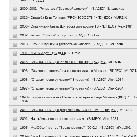
2000, 2001 - Репортажи "Звуковой дорожки" - (ВИДЕО)
Владислав
2013 - Свадьба Кэти Топурия "PRO-НОВОСТИ" - (ВИДЕО)
MURZIK
2006 - Славянский базар (Витебск) Болгарское ТВ - (ВИДЕО)
Alex-1984
2002 - мюзикл "Чикаго" репортажи - (ВИДЕО)
alisa
2013 - Шоу В.Юдашкина (репортажи каналов) - (ВИДЕО)
MURZIK
1991 - "120 минут" - (ВИДЕО)
STUMM
2013 - Алла на премьере"Е.Онегина"(Вести) - (ВИДЕО)
MURZIK
1993 - "Звуковая дорожка" на концерте Аллы в Москве - (ВИДЕО)
MURZI
1998 - "Старые песни о главном" 3 (съемки) - (ВИДЕО)
Alex-1984
1997 - "Старые песни о главном" 2 (съемки) - (ВИДЕО)
Alex-1984
1998 - Звуковая дорожка - Сюжет о концерте в Тадж Махале - (ВИДЕО)
Al
1984
2012 - Алла на премьере (х/ф"Любовь с акцентом") - (ВИДЕО)
MURZIK
2001 - На съёмках новогодних программ - (ВИДЕО)
Alex-1984
1995 - МузОбоз (про тур "Звездное лето") (09.01) - (ВИДЕО)
aifka1301
2009 - Алле Пугачевой - 60 лет! - новостные сюжеты - (ВИДЕО)
Alex-1984