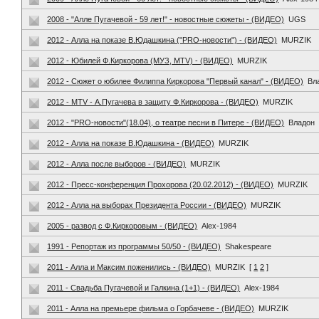
2008 - "Алле Пугачевой - 59 лет!" - новостные сюжеты - (ВИДЕО)
UGS
2012 - Алла на показе В.Юдашкина ("PRO-новости") - (ВИДЕО)
MURZIK
2012 - Юбилей Ф.Киркорова (МУЗ, MTV) - (ВИДЕО)
MURZIK
2012 - Сюжет о юбилее Филиппа Киркорова "Первый канал" - (ВИДЕО)
Вл
2012 - MTV - А.Пугачева в защиту Ф.Киркорова - (ВИДЕО)
MURZIK
2012 - "PRO-новости"(18.04), о театре песни в Питере - (ВИДЕО)
Владон
2012 - Алла на показе В.Юдашкина - (ВИДЕО)
MURZIK
2012 - Алла после выборов - (ВИДЕО)
MURZIK
2012 - Пресс-конференция Прохорова (20.02.2012) - (ВИДЕО)
MURZIK
2012 - Алла на выборах Президента России - (ВИДЕО)
MURZIK
2005 - развод с Ф.Киркоровым - (ВИДЕО)
Alex-1984
1991 - Репортаж из программы 50/50 - (ВИДЕО)
Shakespeare
2011 - Алла и Максим поженились - (ВИДЕО)
MURZIK
[
1
2
]
2011 - Свадьба Пугачевой и Галкина (1+1) - (ВИДЕО)
Alex-1984
2011 - Алла на премьере фильма о Горбачеве - (ВИДЕО)
MURZIK