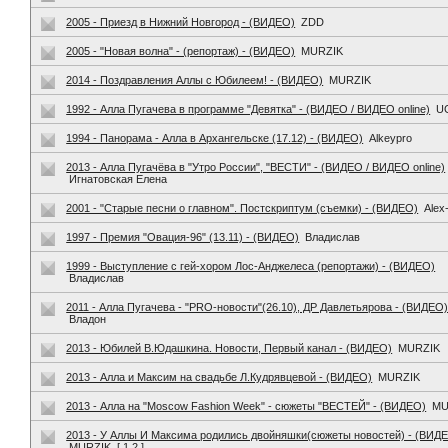
2005 - Приезд в Нижний Новгород - (ВИДЕО)
ZDD
2005 - "Новая волна" - (репортаж) - (ВИДЕО)
MURZIK
2014 - Поздравления Аллы с Юбилеем! - (ВИДЕО)
MURZIK
1992 - Алла Пугачева в программе "Девятка" - (ВИДЕО / ВИДЕО online)
U
1994 - Панорама - Алла в Архангельске (17.12) - (ВИДЕО)
Alkeypro
2013 - Алла Пугачёва в "Утро России", "ВЕСТИ" - (ВИДЕО / ВИДЕО online)
Игнатовская Елена
2001 - "Старые песни о главном". Постскриптум (съемки) - (ВИДЕО)
Alex
1997 - Премия "Овация-96" (13.11) - (ВИДЕО)
Владислав
1999 - Выступление с гей-хором Лос-Анджелеса (репортажи) - (ВИДЕО)
Владислав
2011 - Алла Пугачева - "PRO-новости"(26.10), ДР Давлетьярова - (ВИДЕО
Владон
2013 - Юбилей В.Юдашкина. Новости, Первый канал - (ВИДЕО)
MURZIK
2013 - Алла и Максим на свадьбе Л.Кудрявцевой - (ВИДЕО)
MURZIK
2013 - Алла на "Moscow Fashion Week" - сюжеты "ВЕСТЕЙ" - (ВИДЕО)
MU
2013 - У Аллы И Максима родились двойняшки(сюжеты новостей) - (ВИД
MURZIK
[
1
2
]