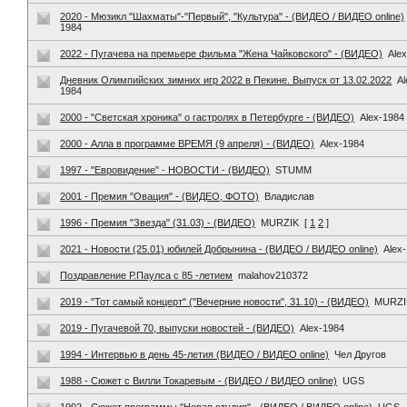
2020 - Мюзикл "Шахматы"-"Первый", "Культура" - (ВИДЕО / ВИДЕО online)
1984
2022 - Пугачева на премьере фильма "Жена Чайковского" - (ВИДЕО)
Ale
Дневник Олимпийских зимних игр 2022 в Пекине. Выпуск от 13.02.2022
Al
1984
2000 - "Светская хроника" о гастролях в Петербурге - (ВИДЕО)
Alex-1984
2000 - Алла в программе ВРЕМЯ (9 апреля) - (ВИДЕО)
Alex-1984
1997 - "Евровидение" - НОВОСТИ - (ВИДЕО)
STUMM
2001 - Премия "Овация" - (ВИДЕО, ФОТО)
Владислав
1996 - Премия "Звезда" (31.03) - (ВИДЕО)
MURZIK
[
1
2
]
2021 - Новости (25.01) юбилей Добрынина - (ВИДЕО / ВИДЕО online)
Alex
Поздравление Р.Паулса с 85 -летием
malahov210372
2019 - "Тот самый концерт" ("Вечерние новости", 31.10) - (ВИДЕО)
MURZI
2019 - Пугачевой 70, выпуски новостей - (ВИДЕО)
Alex-1984
1994 - Интервью в день 45-летия (ВИДЕО / ВИДЕО online)
Чел Другов
1988 - Сюжет с Вилли Токаревым - (ВИДЕО / ВИДЕО online)
UGS